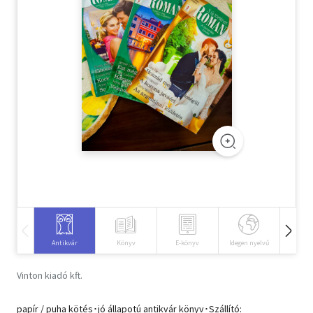
Szótár, nyelvkönyv
Tankönyv, segédkönyv
Társadalomtudomány
Természettudomány
Történelem
Vallás
Antikvár
Könyv
E-könyv
Idegen nyelvű
Hangos
Vinton kiadó kft.
papír / puha kötés･jó állapotú antikvár könyv･Szállító: