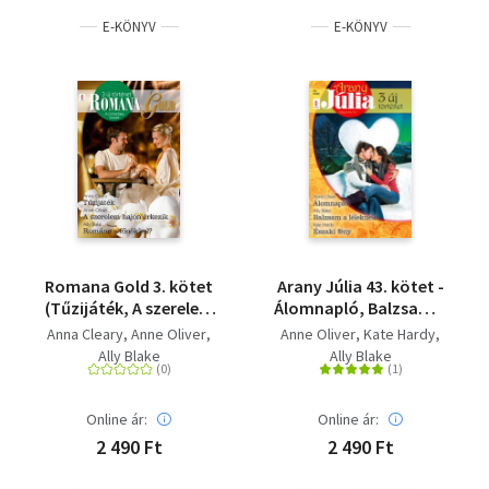
E-KÖNYV
E-KÖNYV
Romana Gold 3. kötet
Arany Júlia 43. kötet -
(Tűzijáték, A szerelem
Álomnapló, Balzsam a
hajón érkezik,
léleknek, Északi fény
Anna Cleary
Anne Oliver
Anne Oliver
Kate Hardy
Szenvedélyes csókok)
Ally Blake
Ally Blake
Online ár:
Online ár:
2 490 Ft
2 490 Ft