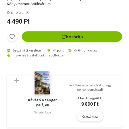
Könyvmámor Antikvárium
Online ár:
4 490 Ft
Kosárba
Beszállítói készleten
44 pont
4 - 6 munkanap
Ingyenes átvétel Bookline boltokban
Tedd kosárba mindkettőt egy
gombnyomással!
A kettő együtt:
Kávézó a tenger
9 890 Ft
partján
Sarah Hope
Kosárba