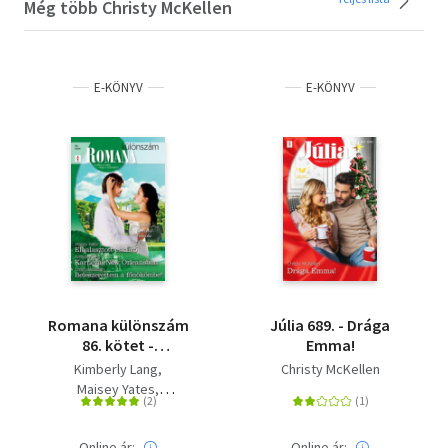
Még több Christy McKellen
E-KÖNYV
E-KÖNYV
Romana különszám
Júlia 689. - Drága
86. kötet -
Emma!
Elhalasztott esküvő
Kimberly Lang
Christy McKellen
(Corretti-krónika 8.),
Maisey Yates
Karnevál New
Christy McKellen
Orleansban,
Beleszerettem a
Online ár:
Online ár: