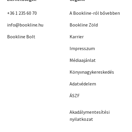
+36 1 235 60 70
A Bookline-ról bővebben
info@bookline.hu
Bookline Zöld
Bookline Bolt
Karrier
Impresszum
Médiaajánlat
Könyvnagykereskedés
Adatvédelem
ÁSZF
Akadálymentesítési
nyilatkozat