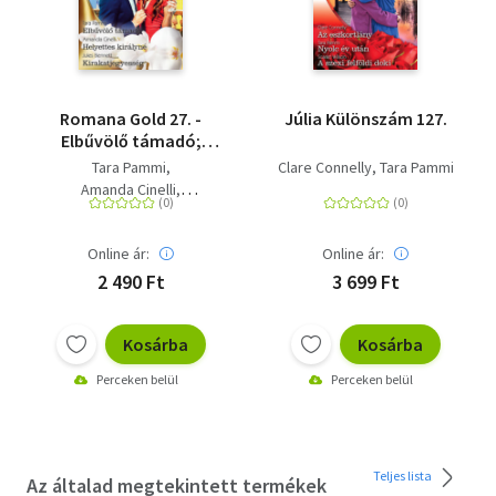
Romana Gold 27. -
Júlia Különszám 127.
Elbűvölő támadó;
Helyettes királyné;
Tara Pammi
Clare Connelly
Tara Pammi
Kirakatjegyesség
Amanda Cinelli
Jules Bennett
Online ár:
Online ár:
2 490 Ft
3 699 Ft
Kosárba
Kosárba
Perceken belül
Perceken belül
Teljes lista
Az általad megtekintett termékek