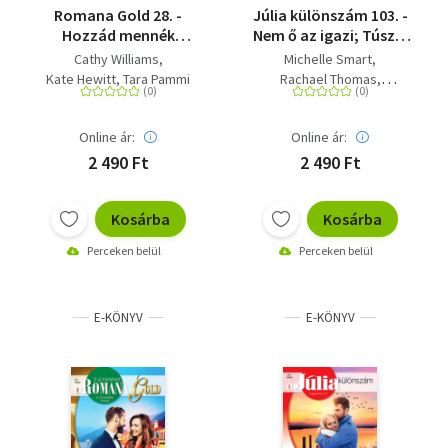
Romana Gold 28. -
Júlia különszám 103. -
Hozzád mennék
Nem ő az igazi; Túszul
feleségül; A korona
ejtve; A harmadik esély
Cathy Williams
Michelle Smart
javáért; Az argentínai
Kate Hewitt
Tara Pammi
Rachael Thomas
küldetés
Tara Pammi
Online ár:
Online ár:
2 490 Ft
2 490 Ft
Kosárba
Kosárba
Perceken belül
Perceken belül
E-KÖNYV
E-KÖNYV