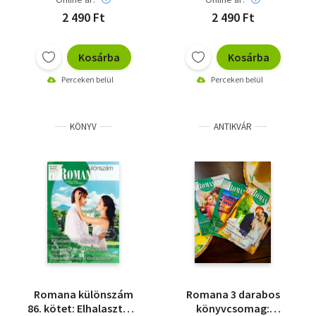
főnökömbe!
2 490 Ft
2 490 Ft
Kosárba
Kosárba
Perceken belül
Perceken belül
KÖNYV
ANTIKVÁR
Romana különszám
Romana 3 darabos
86. kötet: Elhalasztott
könyvcsomag: