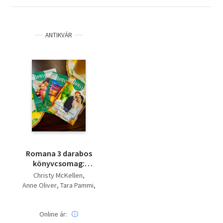
ANTIKVÁR
Romana 3 darabos
könyvcsomag:
Romana különszám
Christy McKellen
92.kötet, Romana
Anne Oliver
Tara Pammi
Gold 28. kötet,
Jennie Lucas
Fiona Harper
Romana különszám
117.kötet
Online ár: