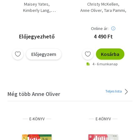
esküvő + Karnevál New
Romana különszám
Maisey Yates
Christy McKellen
Orleansban +
92.kötet, Romana
Kimberly Lang
Anne Oliver
Tara Pammi
Beleszerettem a
Gold 28. kötet,
Christy McKellen
Jennie Lucas
Fiona Harper
főnökömbe
Romana különszám
117.kötet
Online ár:
Előjegyezhető
4 490 Ft
Előjegyzem
Kosárba
4 - 6 munkanap
Teljes lista
Még több Anne Oliver
E-KÖNYV
E-KÖNYV