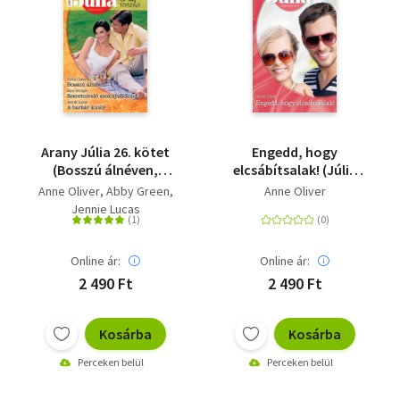
Arany Júlia 26. kötet
Engedd, hogy
(Bosszú álnéven,
elcsábítsalak! (Júlia
Szeretnivaló
542.)
Anne Oliver
Abby Green
Anne Oliver
szoknyabolond, A
Jennie Lucas
barbár király)
Online ár:
Online ár:
2 490 Ft
2 490 Ft
Kosárba
Kosárba
Perceken belül
Perceken belül