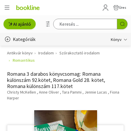
Üres
AI ajánló
Kategóriák
Könyv
Antikvár könyv
Irodalom
Szórakoztató irodalom
Életmód, egészség
Romantikus
Erotika
Romana 3 darabos könyvcsomag: Romana
Gyermek- és ifjúsági
különszám 92.kötet, Romana Gold 28. kötet,
Romana különszám 117.kötet
Hobbi, szabadidő
Christy McKellen
Anne Oliver
Tara Pammi
Jennie Lucas
Fiona
Harper
Irodalom
Művészet
Szakkönyv