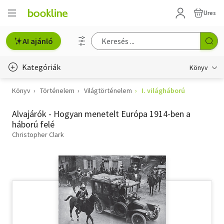
Üres
AI ajánló
Kategóriák
Könyv
Könyv
Történelem
Világtörténelem
I. világháború
Életmód, egészség
Alvajárók - Hogyan menetelt Európa 1914-ben a
Erotika
háború felé
Gyermek- és ifjúsági
Christopher Clark
Hobbi, szabadidő
Irodalom
Művészet
Szakkönyv