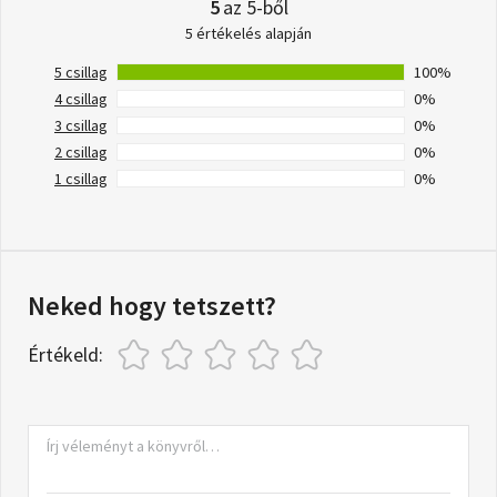
5
az 5-ből
5 értékelés alapján
5 csillag
100%
4 csillag
0%
3 csillag
0%
2 csillag
0%
1 csillag
0%
Neked hogy tetszett?
Értékeld: