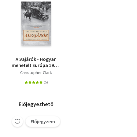
Alvajárók - Hogyan
menetelt Európa 1914-
ben a háború felé
Christopher Clark
Előjegyezhető
Előjegyzem