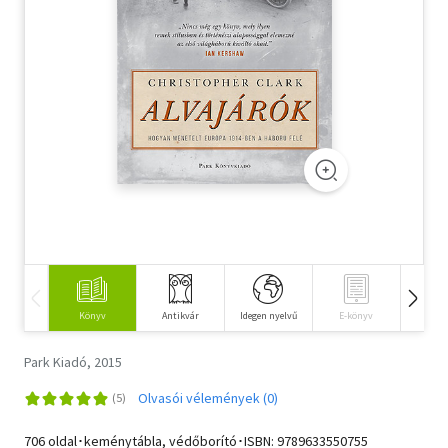
Szótár, nyelvkönyv
Tankönyv, segédkönyv
Társadalomtudomány
Természettudomány
Történelem
Vallás
Könyv
Antikvár
Idegen nyelvű
E-könyv
Hangos
Park Kiadó, 2015
Olvasói vélemények (0)
706 oldal･keménytábla, védőborító･ISBN:
9789633550755