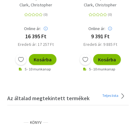
Ersten Weltkrieg zog
ersten Weltkrieg zog
Clark, Christopher
Clark, Christopher
Online ár:
Online ár:
16 395 Ft
9 391 Ft
Eredeti ár: 17 257 Ft
Eredeti ár: 9 885 Ft
Kosárba
Kosárba
5 - 10 munkanap
5 - 10 munkanap
Teljes lista
Az általad megtekintett termékek
KÖNYV