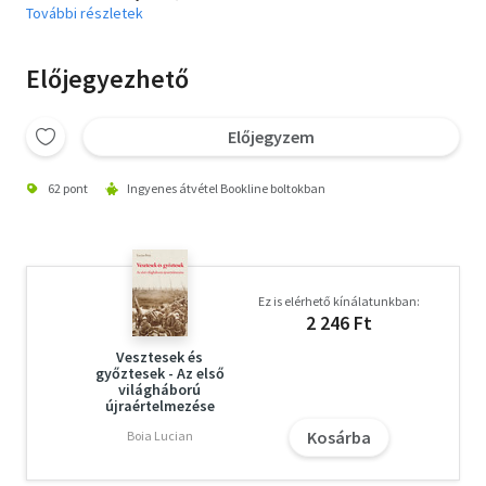
További részletek
Előjegyezhető
Előjegyzem
62 pont
Ingyenes átvétel Bookline boltokban
Ez is elérhető kínálatunkban:
2 246 Ft
Vesztesek és
győztesek - Az első
világháború
újraértelmezése
Kosárba
Boia Lucian