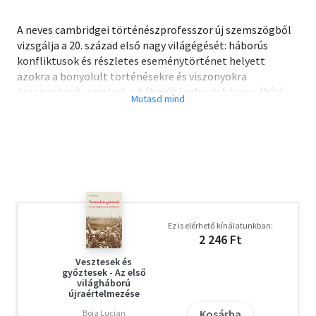
A neves cambridgei történészprofesszor új szemszögből
vizsgálja a 20. század első nagy világégését: háborús
konfliktusok és részletes eseménytörténet helyett
azokra a bonyolult történésekre és viszonyokra
összpontosít, amelyek a háborút legkevésbé sem áhító,
döntéshelyzetben lévő politikusokat a brutális
összecsapáshoz vezették.
Az eseményeket lépésről lépésre izgalmas fordulatokban
elénk táró elbeszélésből, amelynek helyszínei többek
közt Bécs, Berlin, Szentpétervár, London és Belgrád már
már filmszerűen váltakoznak, megtudhatjuk, milyen
kölcsönös félreértések, akaratlan jelzések és félelemmé
erősödő gyanakvások vezettek ahhoz, hogy a meglévő
Ez is elérhető kínálatunkban:
feszültségekből világháború robbant ki.
2 246 Ft
Az Alvajárókat a The New York Times Book Review
2013ban az év legjobb 10 könyve közé választotta.
Vesztesek és
győztesek - Az első
világháború
újraértelmezése
Kosárba
Boia Lucian