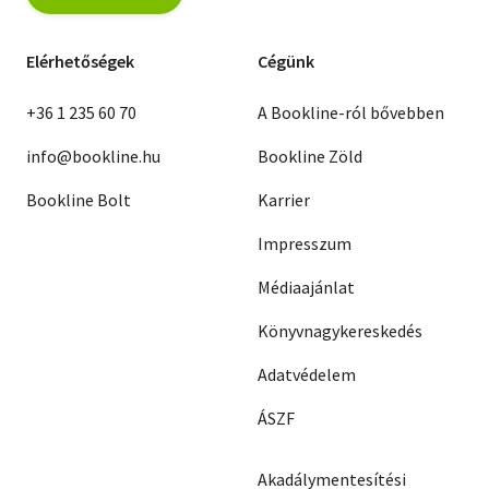
Elérhetőségek
Cégünk
+36 1 235 60 70
A Bookline-ról bővebben
info@bookline.hu
Bookline Zöld
Bookline Bolt
Karrier
Impresszum
Médiaajánlat
Könyvnagykereskedés
Adatvédelem
ÁSZF
Akadálymentesítési