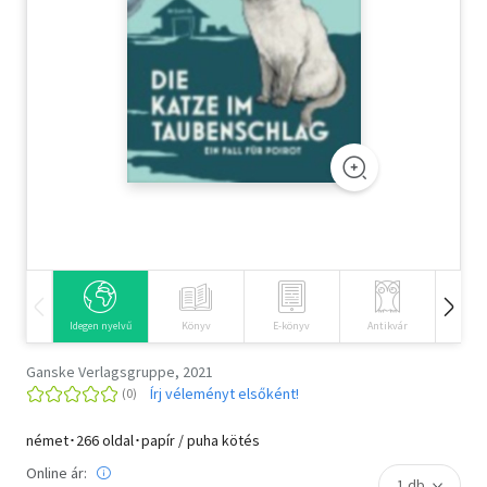
Szótár, nyelvkönyv
Tankönyv, segédkönyv
Társadalomtudomány
Természettudomány
Történelem
Vallás
Idegen nyelvű
Könyv
E-könyv
Antikvár
Hangos
Ganske Verlagsgruppe, 2021
Írj véleményt elsőként!
német･266 oldal･papír / puha kötés
Online ár: