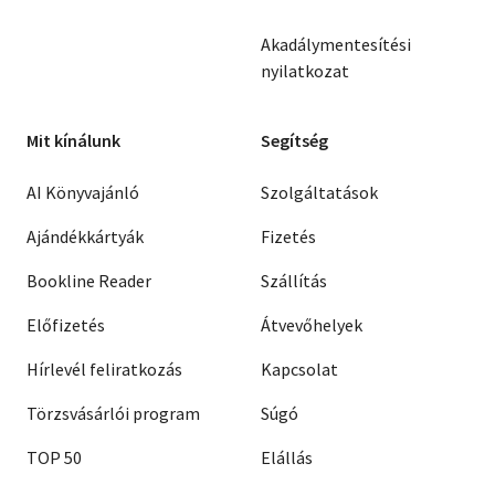
Akadálymentesítési
nyilatkozat
Mit kínálunk
Segítség
AI Könyvajánló
Szolgáltatások
Ajándékkártyák
Fizetés
Bookline Reader
Szállítás
Előfizetés
Átvevőhelyek
Hírlevél feliratkozás
Kapcsolat
Törzsvásárlói program
Súgó
TOP 50
Elállás