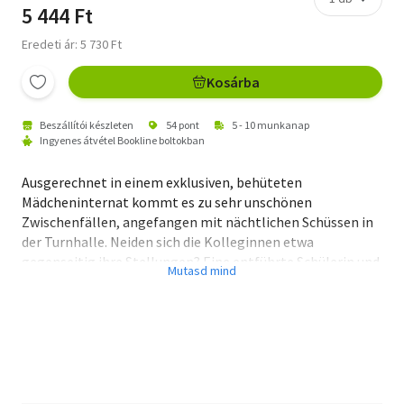
5 444 Ft
Eredeti ár: 5 730 Ft
Kosárba
Beszállítói készleten
54 pont
5 - 10 munkanap
Ingyenes átvétel Bookline boltokban
Ausgerechnet in einem exklusiven, behüteten
Mädcheninternat kommt es zu sehr unschönen
Zwischenfällen, angefangen mit nächtlichen Schüssen in
der Turnhalle. Neiden sich die Kolleginnen etwa
gegenseitig ihre Stellungen? Eine entführte Schülerin und
eine ermordete Lehrerin später ist klar: Man hat es mit
einem Verbrechen internationalen Formats zu tun, und es
gibt nur einen, der die vielen in der Schule
zusammenlaufenden Fäden entwirren kann - Hercule
Poirot.