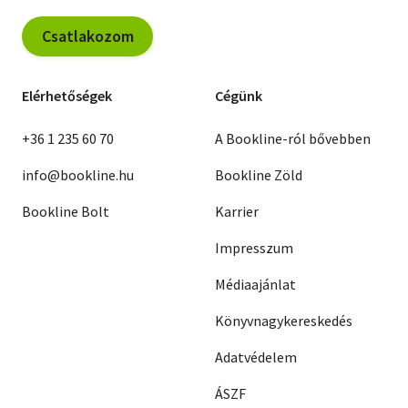
Csatlakozom
Elérhetőségek
Cégünk
+36 1 235 60 70
A Bookline-ról bővebben
info@bookline.hu
Bookline Zöld
Bookline Bolt
Karrier
Impresszum
Médiaajánlat
Könyvnagykereskedés
Adatvédelem
ÁSZF