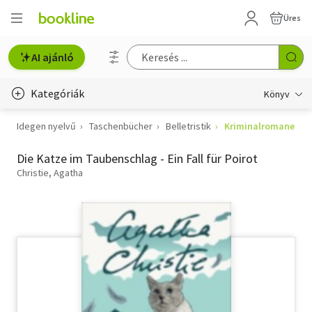
Üres
AI ajánló
Kategóriák
Könyv
Idegen nyelvű
Taschenbücher
Belletristik
Kriminalromane
Életmód, egészség
Die Katze im Taubenschlag - Ein Fall für Poirot
Erotika
Christie, Agatha
Gyermek- és ifjúsági
Hobbi, szabadidő
Irodalom
Művészet
Szakkönyv