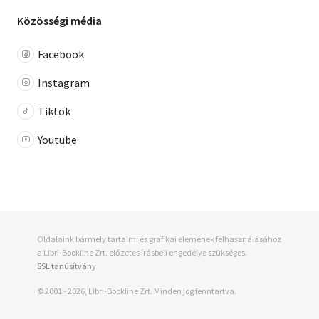
Közösségi média
Facebook
Instagram
Tiktok
Youtube
Oldalaink bármely tartalmi és grafikai elemének felhasználásához
a Libri-Bookline Zrt. előzetes írásbeli engedélye szükséges.
SSL tanúsítvány
© 2001 - 2026, Libri-Bookline Zrt. Minden jog fenntartva.