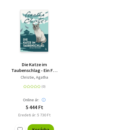
Die Katze im
Taubenschlag - Ein Fall
für Poirot
Christie, Agatha
Online ár:
5 444 Ft
Eredeti ár: 5 730 Ft
Kosárba