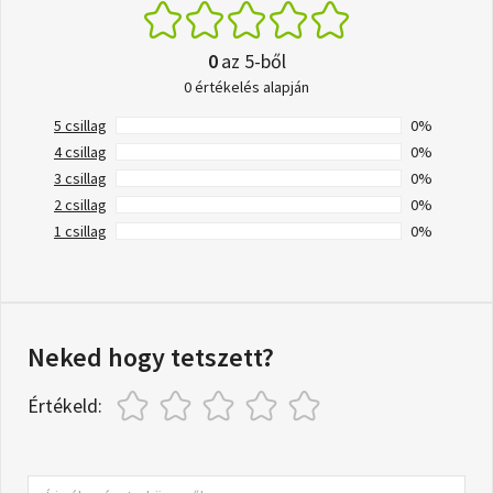
0
az 5-ből
0 értékelés alapján
5 csillag
0%
4 csillag
0%
3 csillag
0%
2 csillag
0%
1 csillag
0%
Neked hogy tetszett?
Értékeld: