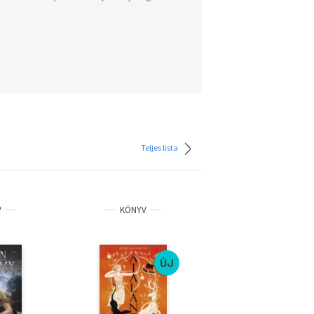
Teljes lista
V
KÖNYV
KÖNYV
ÚJ