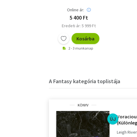
Online ár:
5 400 Ft
Eredeti ár: 5 999 Ft
Kosárba
2 - 3 munkanap
A Fantasy kategória toplistája
KÖNYV
Voracious
ÚJ
(Különleg
Leigh Rive