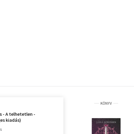
KÖNYV
 - A telhetetlen -
es kiadás)
rs