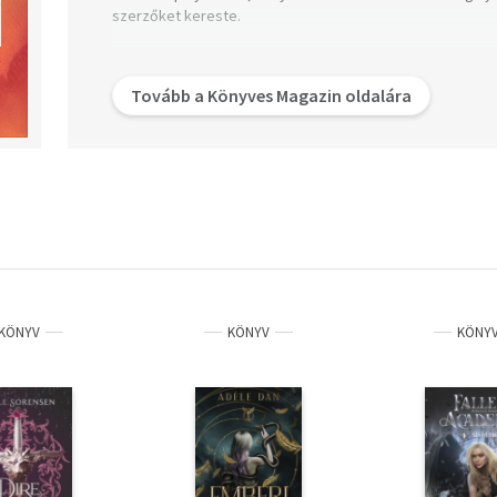
szerzőket kereste.
Tovább a Könyves Magazin oldalára
KÖNYV
KÖNYV
KÖNY