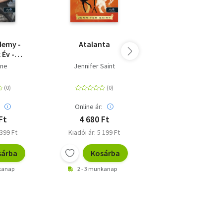
demy -
Atalanta
Magic Realms:
 Év -
Varázsbirodalm
adémiája
one
Jennifer Saint
Ian Livingstone
Jonathan Green
:
Online ár:
Online ár:
Ft
4 680 Ft
13 500 Ft
 399 Ft
Kiadói ár: 5 199 Ft
Kiadói ár: 15 000 F
sárba
Kosárba
Kosárb
nkanap
2 - 3 munkanap
2 - 3 munkanap