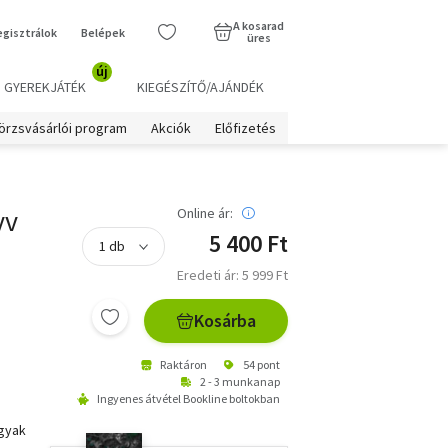
A kosarad
egisztrálok
Belépek
üres
új
GYEREKJÁTÉK
KIEGÉSZÍTŐ/AJÁNDÉK
örzsvásárlói program
Akciók
Előfizetés
yv
Online ár:
5 400 Ft
Eredeti ár: 5 999 Ft
Kosárba
Raktáron
54 pont
2 - 3 munkanap
Ingyenes átvétel Bookline boltokban
rgyak