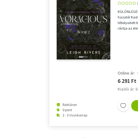
KÜLÖNLEGES
hazatér Kad
tébolyodott 
rántja az el
adódik, hogy 
Online ár:
6 291 Ft
Kiadói ár: 
Raktáron
0 pont
2 - 3 munkanap