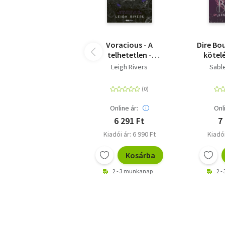
Voracious - A
Dire Bou
telhetetlen -
kötel
(Különleges kiadás)
Delu
Leigh Rivers
Sabl
Online ár:
Onl
6 291 Ft
7
Kiadói ár: 6 990 Ft
Kiadói
Kosárba
2 - 3 munkanap
2 -