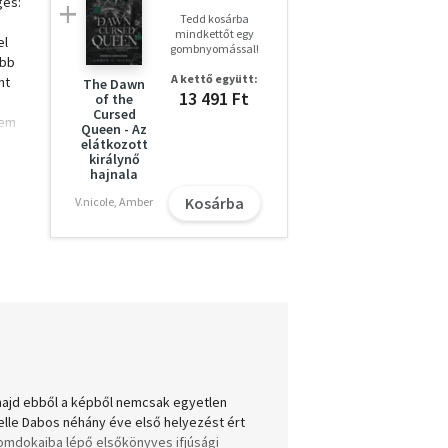
ges:
Tedd kosárba
mindkettőt egy
el
gombnyomással!
abb
A kettő együtt:
nt
The Dawn
13 491 Ft
of the
Cursed
sem
Queen - Az
okkal
elátkozott
királynő
hajnala
y
Kosárba
V.nicole, Amber
lmas
eknek
, majd ebből a képből nemcsak egyetlen
elle Dabos néhány éve első helyezést ért
nyomdokaiba lépő elsőkönyves ifjúsági