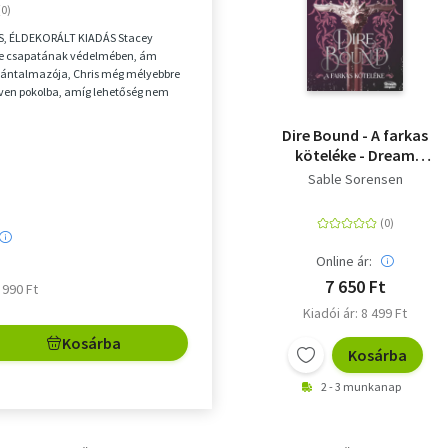
, ÉLDEKORÁLT KIADÁS Stacey
e csapatának védelmében, ám
bántalmazója, Chris még mélyebbre
even pokolba, amíg lehetőség nem
végre visszaüt...
Dire Bound - A farkas
köteléke - Dream
Deluxe Kiadás
Sable Sorensen
Online ár:
7 650 Ft
6 990 Ft
Kiadói ár: 8 499 Ft
Kosárba
Kosárba
2 - 3 munkanap