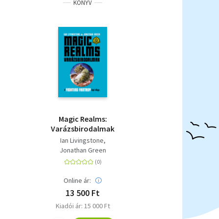
KÖNYV
Magic Realms:
Varázsbirodalmak
Ian Livingstone
Jonathan Green
Online ár:
13 500 Ft
Kiadói ár: 15 000 Ft