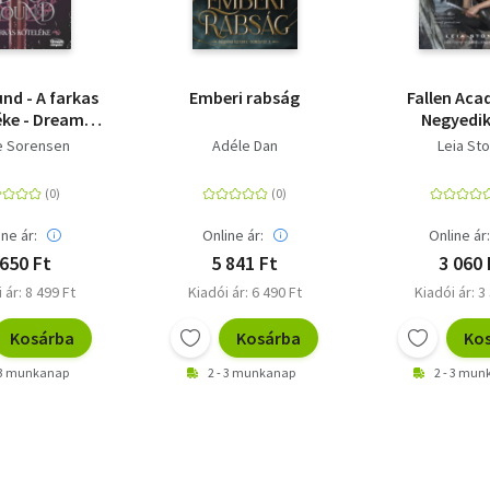
nd - A farkas
Emberi rabság
Fallen Aca
éke - Dream
Negyedik
xe Kiadás
Bukottak Ak
e Sorensen
Adéle Dan
Leia St
4.
ine ár:
Online ár:
Online ár
 650 Ft
5 841 Ft
3 060 
 ár: 8 499 Ft
Kiadói ár: 6 490 Ft
Kiadói ár: 3
Kosárba
Kosárba
Ko
 3 munkanap
2 - 3 munkanap
2 - 3 mu