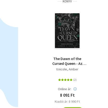
KÖNYV
The Dawn of the
Cursed Queen - Az
elátkozott királynő
V.nicole, Amber
hajnala - (Különleges
kiadás)
Online ár:
8 091 Ft
Kiadói ár: 8 990 Ft