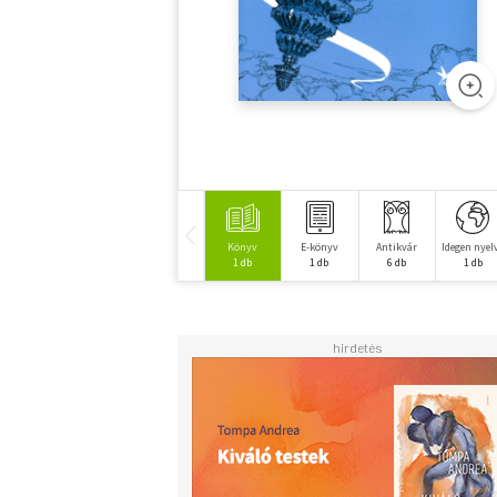
Könyv
E-könyv
Antikvár
Idegen nyel
1 db
1 db
6 db
1 db