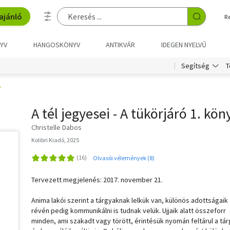
ajánló
R
YV
HANGOSKÖNYV
ANTIKVÁR
IDEGEN NYELVŰ
T
Segítség
y
A tél jegyesei - A tükörjáró 1. kön
Christelle Dabos
Kolibri Kiadó, 2025
Olvasói vélemények (8)
Tervezett megjelenés: 2017. november 21.
Anima lakói szerint a tárgyaknak lelkük van, különös adottságaik
révén pedig kommunikálni is tudnak velük. Ujjaik alatt összeforr
minden, ami szakadt vagy törött, érintésük nyomán feltárul a tá