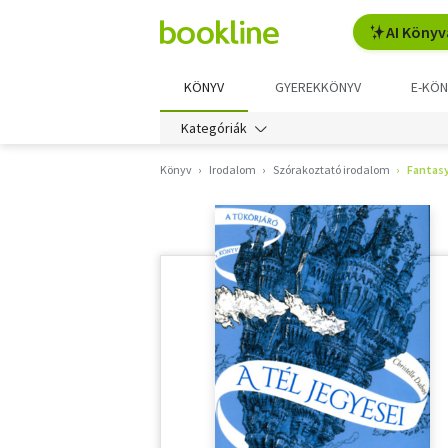
AI Könyv
KÖNYV
GYEREKKÖNYV
E-KÖN
Kategóriák
Könyv
Irodalom
Szórakoztató irodalom
Fantas