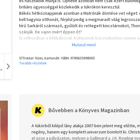
és használóik múltja is. Ophélie azonban nem csak ezért különle
briliáns ügyességgel közlekedik a tükrökön keresztül.
Békés hétköznapjainak azonban a Matrónák döntése vet véget: 
kell hagynia otthonát, férjéül pedig a megmaradt világ legrossz
hírű Sarkáról származó, gyűlölt és rettegett kincstárnokot, Thor
szánják. De vajon miért éppen őt?
Új otthonában a Délibábosok trükkjeinek köszönhetően semmi 
az, aminek látszik. A lánynak az állandó káprázattal és a Sárkány
is meg kell küzdenie: a Légvár az a hely, ahol az ember a saját
gondolataiban sem lelhet biztonságra. Ophélie ráébred, hogy a
579 oldal･füles, kartonált･ISBN:
9789635998005
Légvár nemzetségei hatalmi harcának közepébe csöppent. Hog
További részletek
megmeneküljön, álruhát ölt...
vű
Hangoskönyv
Film
Zene
Történet egy felejthetetlen hősnőről egy részletgazdag és izga
világban, tele cselszövéssel és meglepetéssel.
Christelle Dabos trilógiájának első kötete számos irodalmi díjat
nyert, és a legnagyobb francia kiadó, a Gallimard első könyves
járó elismerését is magáénak tudhatja.
Bővebben a Könyves Magazinban
Olvasd el mások véleményét is!
A tükörből kilépő lány alakja 2007-ben jelent meg előtte
regény, hanem egy komplett univerzum bomlott ki. Christ
el azon a pályázaton, melyen a Gallimard a J.K. Rowling 