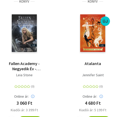
KÖNYV
KÖNYV
ÚJ
Fallen Academy -
Atalanta
Negyedik Év -
Bukottak Akadémiája
Leia Stone
Jennifer Saint
4.
Online ár:
Online ár:
3 060 Ft
4 680 Ft
Kiadói ár: 3 399 Ft
Kiadói ár: 5 199 Ft