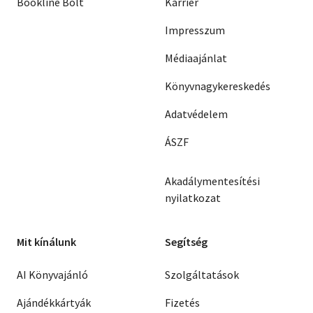
Bookline Bolt
Karrier
Impresszum
Médiaajánlat
Könyvnagykereskedés
Adatvédelem
ÁSZF
Akadálymentesítési
nyilatkozat
Mit kínálunk
Segítség
AI Könyvajánló
Szolgáltatások
Ajándékkártyák
Fizetés