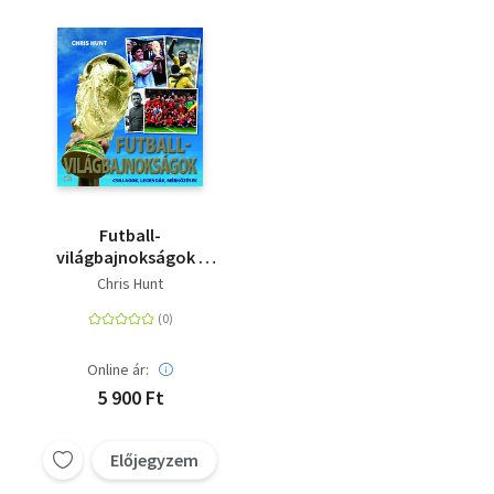
Futball-
világbajnokságok -
Csillagok, legendák,
Chris Hunt
mérkőzések
Online ár:
5 900 Ft
Előjegyzem