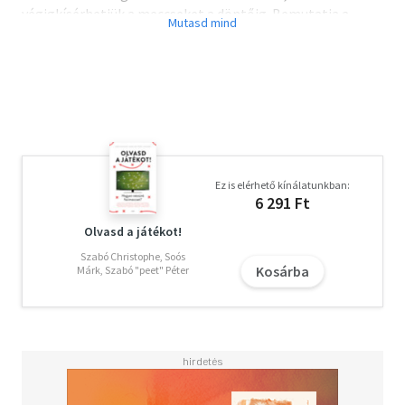
végigkísérhetjük a meccseket a döntőig. Bemutatja a
csapatok irányítóit és a játékosokat. Külön fejezet
foglalkozik a világbajnokságokon részt vevő nemzetek
futballtörténetével Elegáns, szép ajándékkönyv a
labdarúgás kedvelőinek.
Ez is elérhető kínálatunkban:
6 291 Ft
Olvasd a játékot!
Szabó Christophe, Soós
Kosárba
Márk, Szabó "peet" Péter