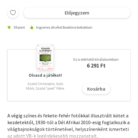
Előjegyzem
59 pont
Ingyenes átvétel Bookline boltokban
Ez is elérhető kínálatunkban:
6 291 Ft
Olvasd a játékot!
Szabó Christophe, Soós
Kosárba
Márk, Szabó "peet" Péter
A végig színes és fekete-fehér fotókkal illusztrált kötet a
kezdetektől, 1930-tól a Dél Afrikai 2010-esig foglalkozik a
világbajnokságok történetével, helyszínenként ismerteti
az adott VB-k legérdekesebb mozzanatait,