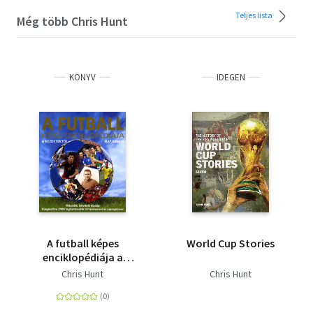
Teljes lista
Még több Chris Hunt
KÖNYV
IDEGEN
A futball képes
World Cup Stories
enciklopédiája a
kezdetektől napjainkig
Chris Hunt
Chris Hunt
- KIEGÉSZÍTVE 2008
LEGFONTOSABB
TÖRTÉNÉSEIVEL ÉS