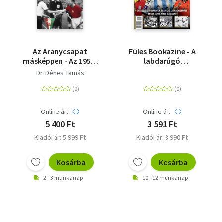
Az Aranycsapat
Füles Bookazine - A
másképpen - Az 1954-
labdarúgó
es VB-döntő és ami
világbajnokság
Dr. Dénes Tamás
mögötte van
története
Online ár:
Online ár:
5 400 Ft
3 591 Ft
Kiadói ár: 5 999 Ft
Kiadói ár: 3 990 Ft
Kosárba
Kosárba
2 - 3 munkanap
10 - 12 munkanap