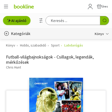
Üres
AI ajánló
Kategóriák
Könyv
Könyv
Hobbi, szabadidő
Sport
Labdarúgás
Életmód, egészség
Futball-világbajnokságok - Csillagok, legendák,
Erotika
mérkőzések
Gyermek- és ifjúsági
Chris Hunt
Hobbi, szabadidő
Irodalom
Művészet
Szakkönyv