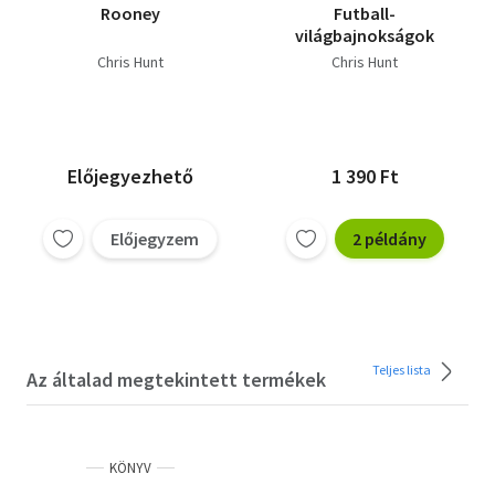
Rooney
Futball-
világbajnokságok
Chris Hunt
Chris Hunt
Előjegyezhető
1 390 Ft
Előjegyzem
2 példány
Teljes lista
Az általad megtekintett termékek
KÖNYV