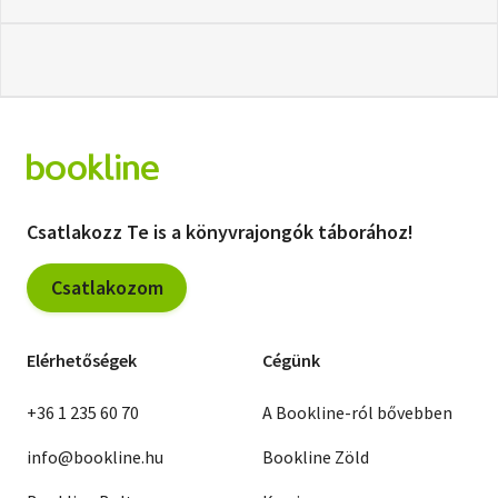
Csatlakozz Te is a könyvrajongók táborához!
Csatlakozom
Elérhetőségek
Cégünk
+36 1 235 60 70
A Bookline-ról bővebben
info@bookline.hu
Bookline Zöld