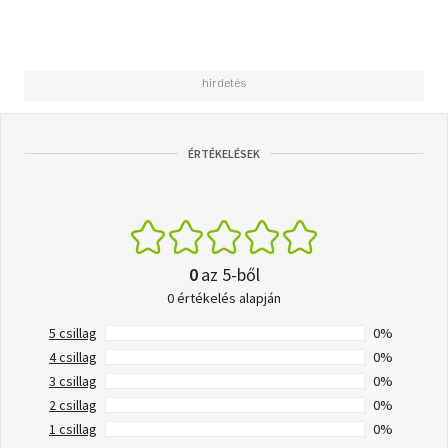
ÉRTÉKELÉSEK
0
az 5-ből
0 értékelés alapján
5 csillag
0%
4 csillag
0%
3 csillag
0%
2 csillag
0%
1 csillag
0%