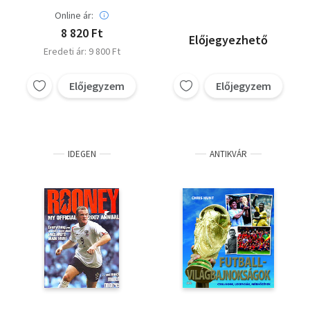
SZEREPLŐIVEL
Online ár:
8 820 Ft
Előjegyezhető
Eredeti ár: 9 800 Ft
Előjegyzem
Előjegyzem
IDEGEN
ANTIKVÁR