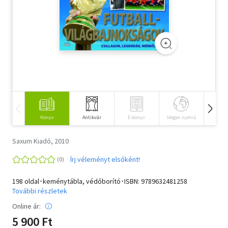
Szótár, nyelvkönyv
Tankönyv, segédkönyv
Társadalomtudomány
Természettudomány
Történelem
Könyv
Antikvár
E-könyv
Idegen nyelvű
Hangos
Vallás
Saxum Kiadó, 2010
Írj véleményt elsőként!
198 oldal･keménytábla, védőborító･ISBN:
9789632481258
További részletek
Online ár:
5 900 Ft