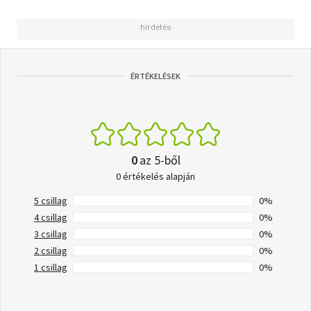
ÉRTÉKELÉSEK
0
az 5-ből
0 értékelés alapján
5 csillag
0%
4 csillag
0%
3 csillag
0%
2 csillag
0%
1 csillag
0%