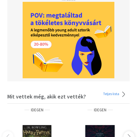
superhero fans, comic book creators, and anyone who has
felt outside the mainstream—and perfectly at home in a
library.
Teljes lista
Mit vettek még, akik ezt vették?
IDEGEN
IDEGEN