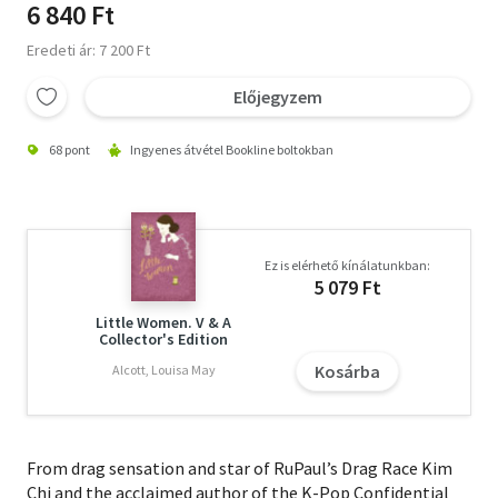
6 840 Ft
Eredeti ár: 7 200 Ft
Előjegyzem
68 pont
Ingyenes átvétel Bookline boltokban
Ez is elérhető kínálatunkban:
5 079 Ft
Little Women. V & A
Collector's Edition
Kosárba
Alcott, Louisa May
From drag sensation and star of RuPaul’s Drag Race Kim
Chi and the acclaimed author of the K-Pop Confidential