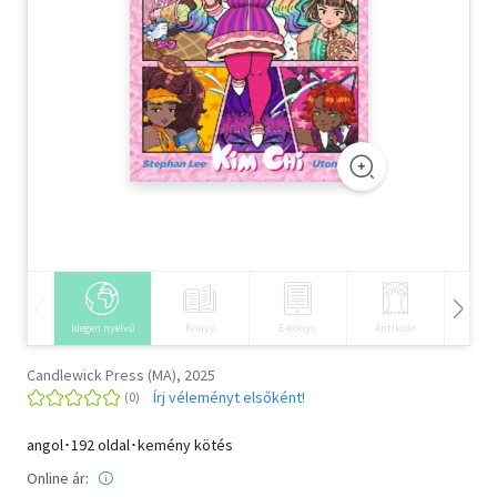
Szótár, nyelvkönyv
Tankönyv, segédkönyv
Társadalomtudomány
Természettudomány
Történelem
Vallás
Idegen nyelvű
Könyv
E-könyv
Antikvár
Hangos
Candlewick Press (MA), 2025
Írj véleményt elsőként!
angol･192 oldal･kemény kötés
Online ár: