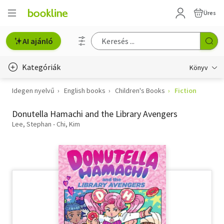
Üres
AI ajánló
Kategóriák
Könyv
Idegen nyelvű
English books
Children's Books
Fiction
Életmód, egészség
Donutella Hamachi and the Library Avengers
Erotika
Lee, Stephan - Chi, Kim
Gyermek- és ifjúsági
Hobbi, szabadidő
Irodalom
Művészet
Szakkönyv