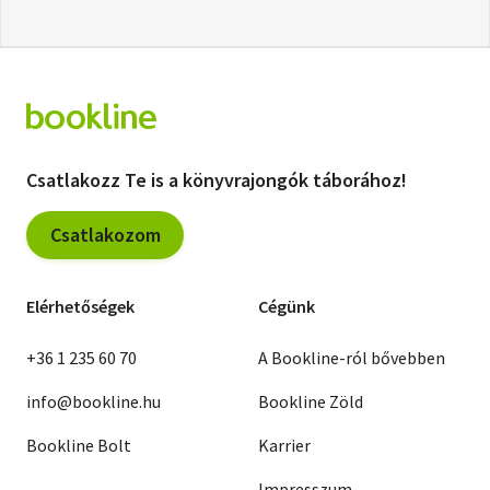
Csatlakozz Te is a könyvrajongók táborához!
Csatlakozom
Elérhetőségek
Cégünk
+36 1 235 60 70
A Bookline-ról bővebben
info@bookline.hu
Bookline Zöld
Bookline Bolt
Karrier
Impresszum