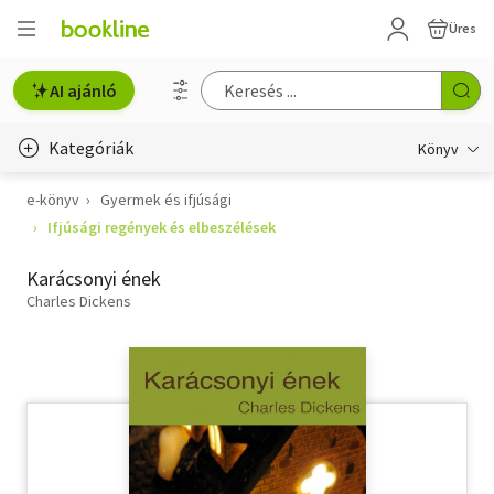
Üres
AI ajánló
Kategóriák
Könyv
e-könyv
Gyermek és ifjúsági
Életmód, egészség
Ifjúsági regények és elbeszélések
Erotika
Karácsonyi ének
Gyermek- és ifjúsági
Charles Dickens
Hobbi, szabadidő
Irodalom
Művészet
Szakkönyv