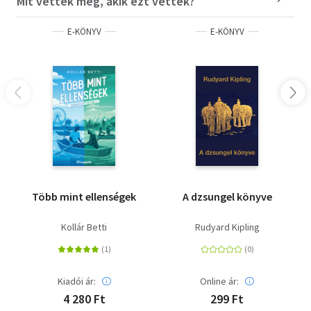
Mit vettek még, akik ezt vették?
E-KÖNYV
E-KÖNYV
Több mint ellenségek
A dzsungel könyve
Kollár Betti
Rudyard Kipling
Kiadói ár:
Online ár:
4 280 Ft
299 Ft