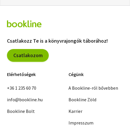
Csatlakozz Te is a könyvrajongók táborához!
Csatlakozom
Elérhetőségek
Cégünk
+36 1 235 60 70
A Bookline-ról bővebben
info@bookline.hu
Bookline Zöld
Bookline Bolt
Karrier
Impresszum