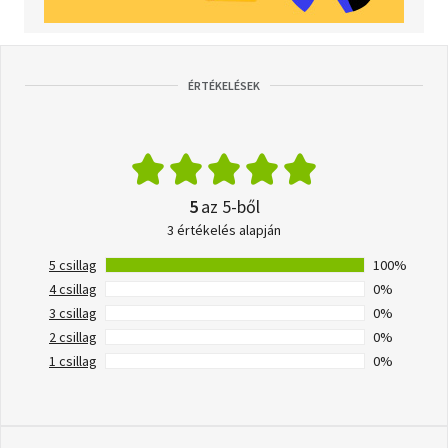
ÉRTÉKELÉSEK
5
az 5-ből
3 értékelés alapján
5 csillag
100%
4 csillag
0%
3 csillag
0%
2 csillag
0%
1 csillag
0%