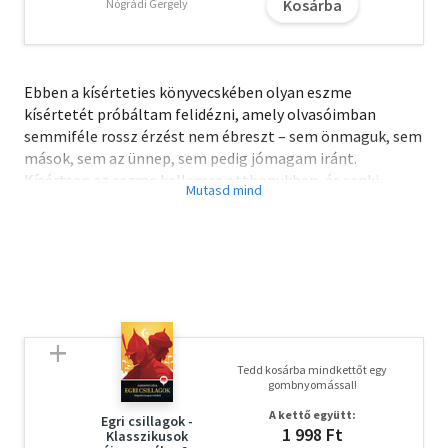
Kosárba
Nógrádi Gergely
Ebben a kísérteties könyvecskében olyan eszme
kísértetét próbáltam felidézni, amely olvasóimban
semmiféle rossz érzést nem ébreszt – sem önmaguk, sem
mások, sem az ünnep, sem pedig jómagam iránt.
Kísértsen ez eszme kellemes otthonukban, és senki
elűzni ne kívánja!
A letöltéssel kapcsolatos kérdésekre
itt
találhat választ.
Tedd kosárba mindkettőt egy
gombnyomással!
A kettő együtt:
Egri csillagok -
1 998 Ft
Klasszikusok