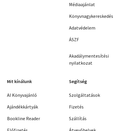
Médiaajánlat
Könyvnagykereskedés
Adatvédelem
ÁSZF
Akadálymentesítési
nyilatkozat
Mit kínálunk
Segítség
AI Könyvajánló
Szolgáltatások
Ajándékkártyák
Fizetés
Bookline Reader
Szállítás
Előfizetés
Átvevőhelyek