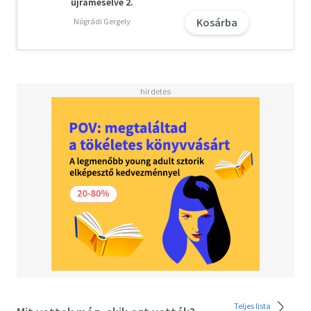
újramesélve 2.
Kosárba
Nógrádi Gergely
Teljes lista