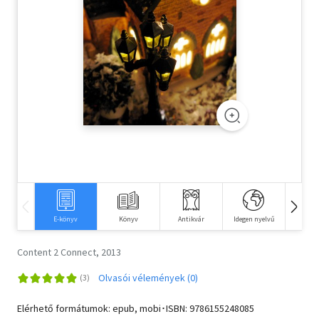
Szótár, nyelvkönyv
Tankönyv, segédkönyv
Társadalomtudomány
Természettudomány
Történelem
Vallás
E-könyv
Könyv
Antikvár
Idegen nyelvű
Hangos
Content 2 Connect, 2013
Olvasói vélemények (0)
Elérhető formátumok: epub, mobi･ISBN:
9786155248085