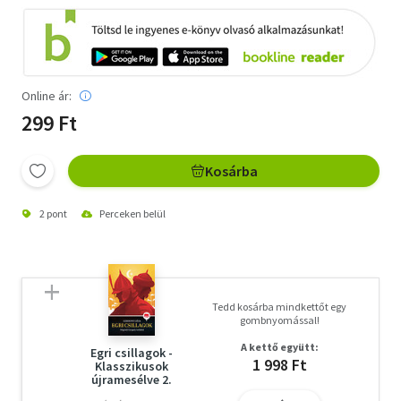
Online ár:
299 Ft
Kosárba
2 pont
Perceken belül
Tedd kosárba mindkettőt egy
gombnyomással!
A kettő együtt:
Egri csillagok -
1 998 Ft
Klasszikusok
újramesélve 2.