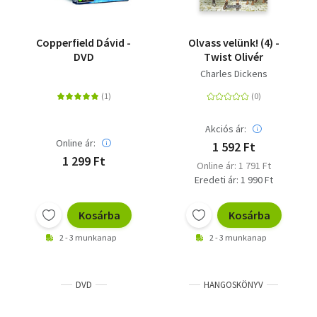
Copperfield Dávid -
Olvass velünk! (4) -
DVD
Twist Olivér
Charles Dickens
Akciós ár:
Online ár:
1 592 Ft
1 299 Ft
Online ár: 1 791 Ft
Eredeti ár: 1 990 Ft
Kosárba
Kosárba
2 - 3 munkanap
2 - 3 munkanap
DVD
HANGOSKÖNYV