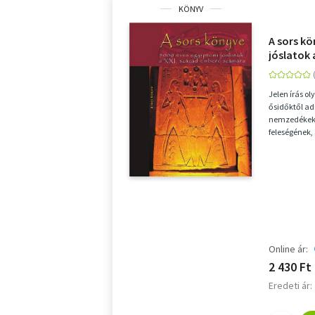
KÖNYV
A sors kö
jóslatok 
számára
Jelen írás ol
ősidőktől a
nemzedékek.
feleségének, 
császár halál
Online ár:
2 430 Ft
Eredeti ár: