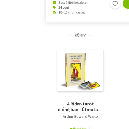
Beszállítói készleten
24 pont
10 - 13 munkanap
KÖNYV
A Rider-tarot
dióhéjban - Útmutató
könyv és
Arthur Edward Waite
kártyacsomag