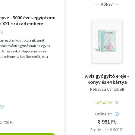
KÖNYV
nyve - 5000 éves egyiptomi
a XXI. század embere
yan ezoterikus titkot rejt, amit
dnak tovább egymásnak az egyes
 A mű egykor Napóleonnak és
Jozefinnek a kezébe került, és a
a után nyil...
A víz gyógyító ereje -
Könyv és 44 kártya
Rebecca Campbell
Online ár:
8 991 Ft
 2 700 Ft
Eredeti ár: 9 990 Ft