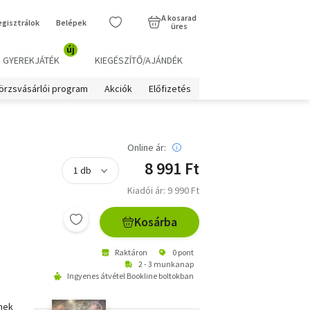
A kosarad
egisztrálok
Belépek
üres
új
GYEREKJÁTÉK
KIEGÉSZÍTŐ/AJÁNDÉK
örzsvásárlói program
Akciók
Előfizetés
Online ár:
8 991 Ft
Kiadói ár: 9 990 Ft
Kosárba
Raktáron
0 pont
2 - 3 munkanap
Ingyenes átvétel Bookline boltokban
ínek