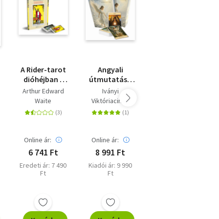
A Rider-tarot
Angyali
A képzelet
dióhéjban -
útmutatás -
ereje - Tarot,
Útmutató
könyv és
könyv és 78
Arthur Edward
Iványi
könyv és
jóskártya
kártya
Waite
Viktóriacintia
kártyacsomag
atok
Online ár:
Online ár:
Online ár:
6 741 Ft
8 991 Ft
10 791 Ft
Eredeti ár: 7 490
Kiadói ár: 9 990
Eredeti ár: 11
Ft
Ft
990 Ft