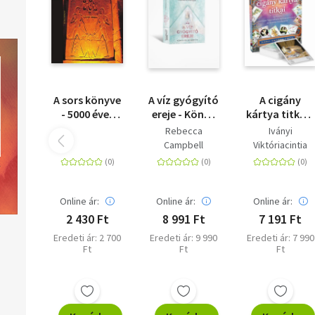
A sors könyve
A víz gyógyító
A cigány
- 5000 éves
ereje - Könyv
kártya titkai -
egyiptomi
és 44 kártya
Egyszerű,
Rebecca
Iványi
jóslatok a XXI.
könnyen
Campbell
Viktóriacintia
század
használható
embere
lapmagyaráz
számára
és kirakási
módszerek
Online ár:
Online ár:
Online ár:
2 430 Ft
8 991 Ft
7 191 Ft
Eredeti ár: 2 700
Eredeti ár: 9 990
Eredeti ár: 7 990
Ft
Ft
Ft