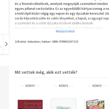
és a finomérzékelések, amelyek megnyitják szemünket minden
egyes pillanat varázslatára. Ez az egyedülálló kártyacsomag a n
a hold útját kíséri végig egy napon és egy éjszakán keresztül. U
során képzeletszülte és valós lényekkel, a hajnal, a ragyogó nap
a szürkület és a sötét éjszaka őrzőivel találkozhatunk.
Ha megfigyeljük ezeket az alkímiai váltásokat, felfedezzük a
számunkra elérhető felismeréseket és üzeneteket.
128 oldal･dobozban / tokban･ISBN:
9789632917115
A Mágikus órák tarot 78 kártyalapot és 128 oldalas színes könyv
vű
Hangoskönyv
Film
Zene
tartalmaz.
Olvasd el mások véleményét is!
Mit vettek még, akik ezt vették?
KÖNYV
KÖNYV
KÖNYV