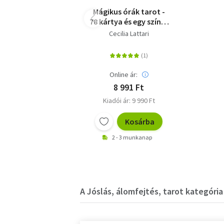
Mágikus órák tarot -
78 kártya és egy színes
könyv
Cecilia Lattari
Online ár:
8 991 Ft
Kiadói ár: 9 990 Ft
Kosárba
2 - 3 munkanap
A Jóslás, álomfejtés, tarot kategória