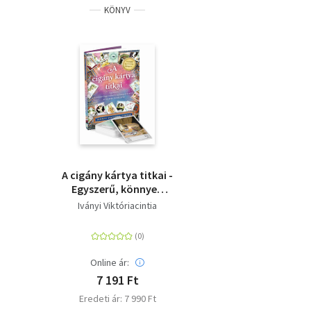
KÖNYV
A cigány kártya titkai -
Egyszerű, könnyen
használható
Iványi Viktóriacintia
lapmagyarázatok és
kirakási módszerek
Online ár:
7 191 Ft
Eredeti ár: 7 990 Ft