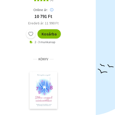
Online ár:
10 791 Ft
Eredeti ár: 11 990 Ft
Kosárba
2 - 3 munkanap
KÖNYV