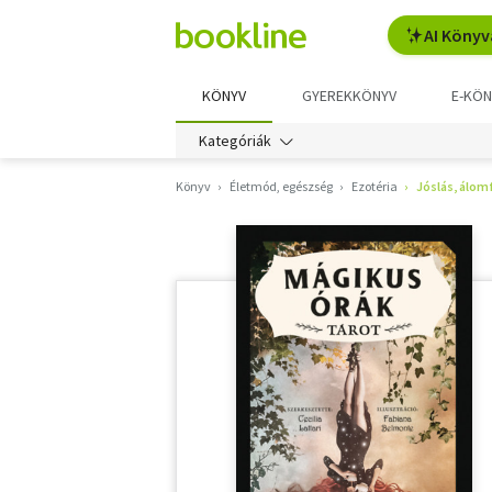
AI Könyv
KÖNYV
GYEREKKÖNYV
E-KÖN
Kategóriák
Könyv
Életmód, egészség
Ezotéria
Jóslás, álom