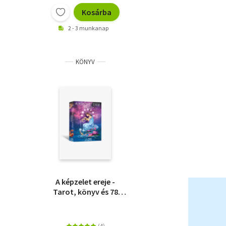
Kosárba
2 - 3 munkanap
KÖNYV
A képzelet ereje -
Tarot, könyv és 78
kártya