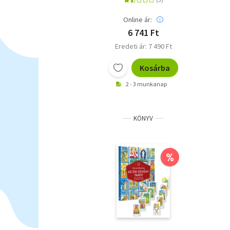
Online ár:
6 741 Ft
Eredeti ár: 7 490 Ft
Kosárba
2 - 3 munkanap
KÖNYV
%