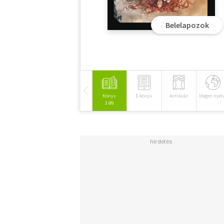
Belelapozok
Könyv
E-könyv
Antikvár
Idegen nyel
1 db