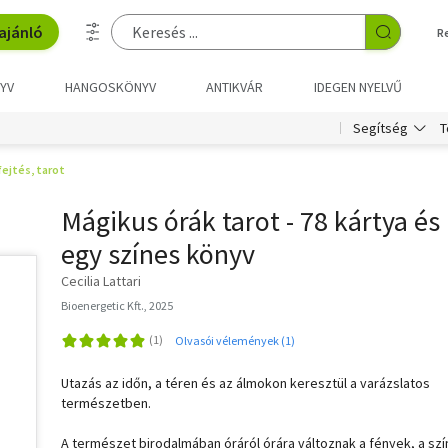
ajánló
R
YV
HANGOSKÖNYV
ANTIKVÁR
IDEGEN NYELVŰ
T
Segítség
fejtés, tarot
Mágikus órák tarot - 78 kártya és
egy színes könyv
Cecilia Lattari
Bioenergetic Kft., 2025
Olvasói vélemények (1)
Utazás az időn, a téren és az álmokon keresztül a varázslatos
természetben.
A természet birodalmában óráról órára változnak a fények, a sz