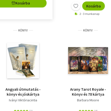
Kosárba
Kosárba
2 - 3 munkanap
KÖNYV
KÖNYV
Angyali útmutatás -
Arany Tarot Royale -
könyv és jóskártya
Könyv és 78 kártya
Iványi Viktóriacintia
Barbara Moore