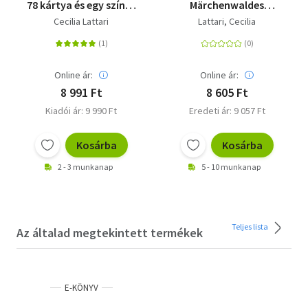
78 kártya és egy színes
Märchenwaldes
könyv
(VIVIDA) - Tarotkarten,
Cecilia Lattari
Lattari, Cecilia
Märchen &
Zauberpflanzen; Set
mit Buch und 78
Karten
Online ár:
Online ár:
8 991 Ft
8 605 Ft
Kiadói ár: 9 990 Ft
Eredeti ár: 9 057 Ft
Kosárba
Kosárba
2 - 3 munkanap
5 - 10 munkanap
Teljes lista
Az általad megtekintett termékek
E-KÖNYV