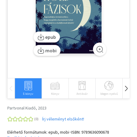
Szótár, nyelvkönyv
Tankönyv, segédkönyv
epub
Társadalomtudomány
mobi
Természettudomány
Történelem
Vallás
E-könyv
Könyv
Antikvár
Idegen nyelvű
Hangos
Partvonal Kiadó, 2023
Írj véleményt elsőként!
Elérhető formátumok: epub, mobi･ISBN:
9789636090678