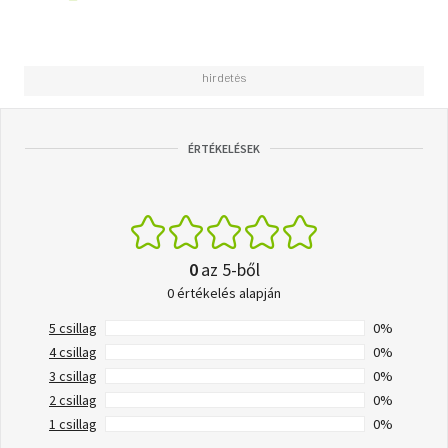
ÉRTÉKELÉSEK
0
az 5-ből
0 értékelés alapján
5 csillag
0%
4 csillag
0%
3 csillag
0%
2 csillag
0%
1 csillag
0%