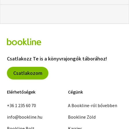
Csatlakozz Te is a könyvrajongók táborához!
Csatlakozom
Elérhetőségek
Cégünk
+36 1 235 60 70
A Bookline-ról bővebben
info@bookline.hu
Bookline Zöld
Bookline Bolt
Karrier