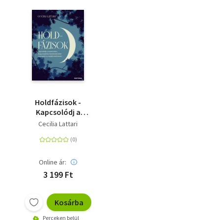
Holdfázisok -
Kapcsolódj a
természethez, hogy
Cecilia Lattari
megleld a harmóniát
belső energiáid és a
holdfázisok között!
Online ár:
3 199 Ft
Kosárba
Perceken belül