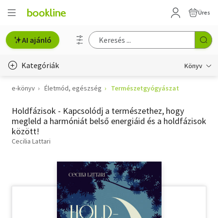
Üres
AI ajánló
Kategóriák
Könyv
e-könyv
Életmód, egészség
Természetgyógyászat
Életmód, egészség
Holdfázisok - Kapcsolódj a természethez, hogy
Erotika
megleld a harmóniát belső energiáid és a holdfázisok
között!
Gyermek- és ifjúsági
Cecilia Lattari
Hobbi, szabadidő
Irodalom
Művészet
Szakkönyv