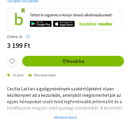
További részletek
Online ár:
3 199 Ft
Kosárba
31 pont
Perceken belül
Cecilia Lattari a gyógynövények szakértőjeként olyan
kézikönyvet ad a kezünkbe, amelyből megismerhetjük az
egyes hónapokat uraló hold legfontosabb jellemzőit és a
holdfázisok mögött rejlő gazdag szimbolikát. A kötetből
választ kapunk arra, melyek a különböző holdak idején
leghatékonyabban alkalmazható kövek és
gyógynövények, illetve olvashatunk az egyes holdakat