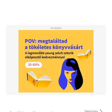
megtestesítő népszerű popikonokról is. Néhány egyszerű,
a holdhoz köthető gyakorlat révén visszatalálhatunk a
természethez, kapcsolódhatunk önmagunkhoz, valamint
a szabad és teljes élethez szükséges varázslatos napi
rutint teremthetünk magunknak.
A letöltéssel kapcsolatos kérdésekre
itt
találhat választ.
Teljes lista