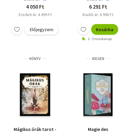
4 050 Ft
6 291 Ft
Eredeti ár: 4 499 Ft
Kiadói ár: 6 990 Ft
Előjegyzem
Kosárba
2 - 3 munkanap
KÖNYV
IDEGEN
Mágikus órák tarot -
Magie des