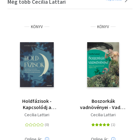
Még több Cecilia Lattari
KÖNYV
KÖNYV
Holdfázisok -
Boszorkák
Kapcsolódj a
vadnövényei - Vadon
természethez, hogy
élő gyógynövényeink
Cecilia Lattari
Cecilia Lattari
megleld a harmóniát
mágikus ereje
belső energiáid és a
holdfázisok között!
Online ár:
Online ár: