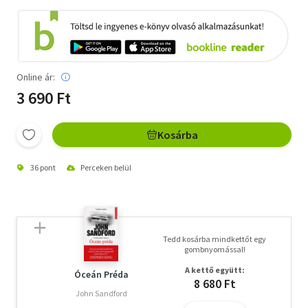
Online ár:
3 690 Ft
Kosárba
36 pont
Perceken belül
Tedd kosárba mindkettőt egy
gombnyomással!
A kettő együtt:
Óceán Préda
8 680 Ft
John Sandford