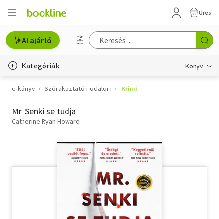
Üres
AI ajánló
Kategóriák
Könyv
e-könyv
Szórakoztató irodalom
Krimi
Életmód, egészség
Mr. Senki se tudja
Erotika
Catherine Ryan Howard
Gyermek- és ifjúsági
Hobbi, szabadidő
Irodalom
Művészet
Szakkönyv