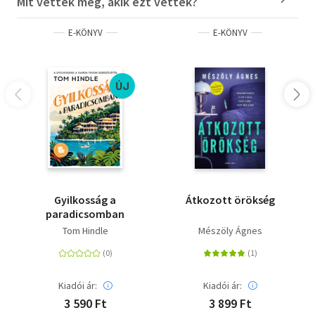
Mit vettek még, akik ezt vették?
E-KÖNYV
E-KÖNYV
ÚJ
Gyilkosság a
Átkozott örökség
paradicsomban
Tom Hindle
Mészöly Ágnes
Kiadói ár:
Kiadói ár:
3 590 Ft
3 899 Ft