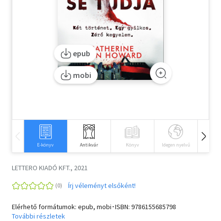
Szótár, nyelvkönyv
Tankönyv, segédkönyv
epub
Társadalomtudomány
mobi
Természettudomány
Történelem
Vallás
E-könyv
Antikvár
Könyv
Idegen nyelvű
Hangos
LETTERO KIADÓ KFT., 2021
Írj véleményt elsőként!
Elérhető formátumok: epub, mobi･ISBN:
9786155685798
További részletek