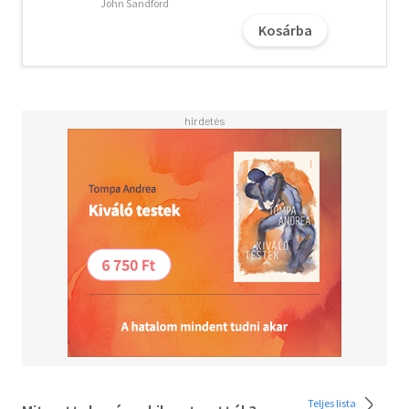
John Sandford
padlógázzal." - THE GUARDIAN. „Ördögi és eredeti." -
Kosárba
PUBLISHERS WEEKLY. „Ettől padlót fogsz." - SUNDAY
TIMES.
A letöltéssel kapcsolatos kérdésekre
itt
találhat választ.
Teljes lista