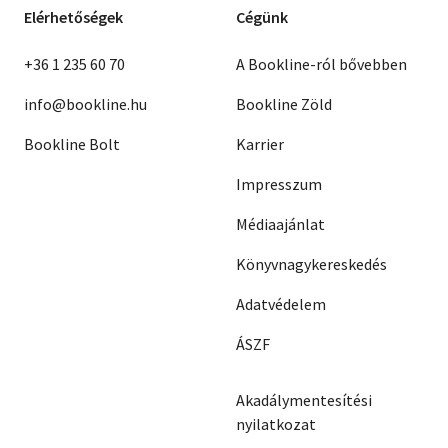
Elérhetőségek
Cégünk
+36 1 235 60 70
A Bookline-ról bővebben
info@bookline.hu
Bookline Zöld
Bookline Bolt
Karrier
Impresszum
Médiaajánlat
Könyvnagykereskedés
Adatvédelem
ÁSZF
Akadálymentesítési
nyilatkozat