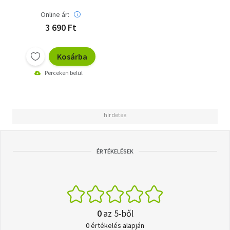
Online ár:
3 690 Ft
Kosárba
Perceken belül
ÉRTÉKELÉSEK
0
az 5-ből
0 értékelés alapján