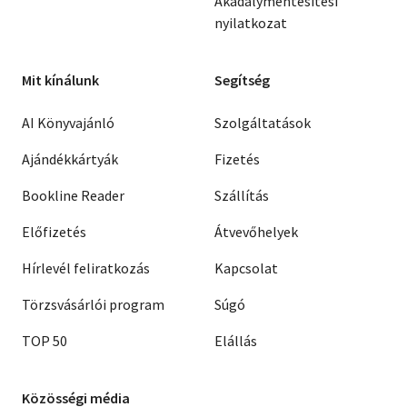
Akadálymentesítési
nyilatkozat
Mit kínálunk
Segítség
AI Könyvajánló
Szolgáltatások
Ajándékkártyák
Fizetés
Bookline Reader
Szállítás
Előfizetés
Átvevőhelyek
Hírlevél feliratkozás
Kapcsolat
Törzsvásárlói program
Súgó
TOP 50
Elállás
Közösségi média