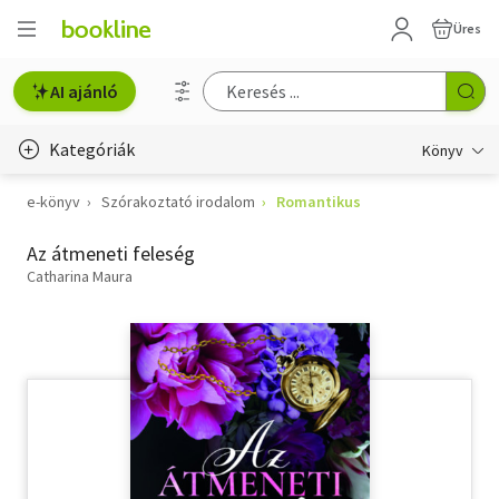
Üres
AI ajánló
Kategóriák
Könyv
e-könyv
Szórakoztató irodalom
Romantikus
Életmód, egészség
Az átmeneti feleség
Erotika
Catharina Maura
Gyermek- és ifjúsági
Hobbi, szabadidő
Irodalom
Művészet
Szakkönyv