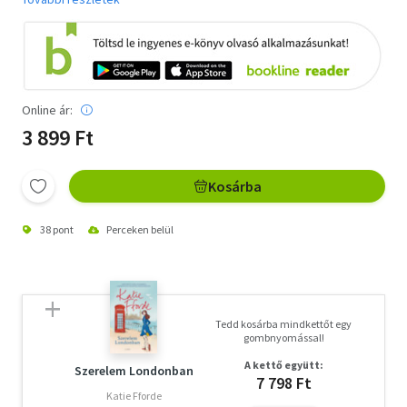
Online ár:
3 899 Ft
Kosárba
38 pont
Perceken belül
Tedd kosárba mindkettőt egy
gombnyomással!
A kettő együtt:
Szerelem Londonban
7 798 Ft
Katie Fforde