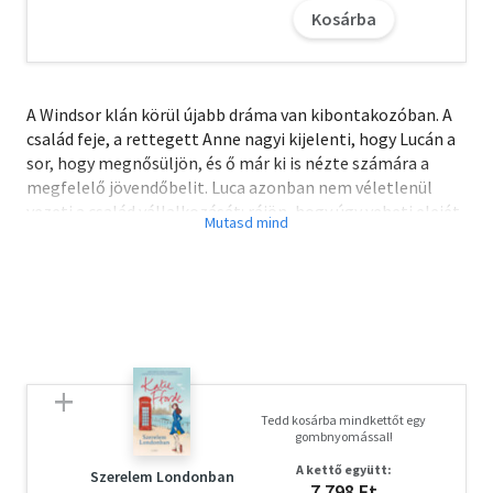
Kosárba
A Windsor klán körül újabb dráma van kibontakozóban. A
család feje, a rettegett Anne nagyi kijelenti, hogy Lucán a
sor, hogy megnősüljön, és ő már ki is nézte számára a
megfelelő jövendőbelit. Luca azonban nem véletlenül
vezeti a család vállalkozását: rájön, hogy úgy veheti elejét
legegyszerűbben a frigynek, ha gyorsan megnősül…
Szövetségese pedig ki más lehetne ebben, mint a
titkárnője, az évek óta mellette dolgozó, okos és
talpraesett Valentina. Az persze kérdés, hogy Valentina
mit gondol minderről, és mi történik, ha kitudódik mindez
a munkahelyen. Persze hiába minden terv és elhatározás,
kölcsönösen előnyös megállapodás, ha közbeszólnak az
érzelmek…
Tedd kosárba mindkettőt egy
gombnyomással!
A letöltéssel kapcsolatos kérdésekre
itt
találhat választ.
A kettő együtt:
Szerelem Londonban
7 798 Ft