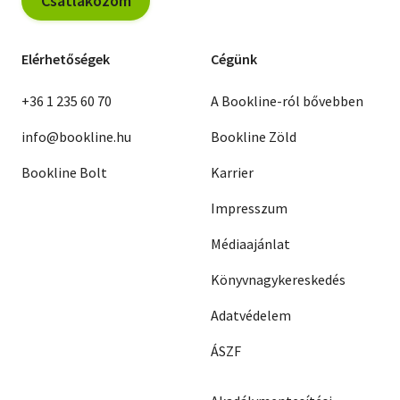
Csatlakozom
Elérhetőségek
Cégünk
+36 1 235 60 70
A Bookline-ról bővebben
info@bookline.hu
Bookline Zöld
Bookline Bolt
Karrier
Impresszum
Médiaajánlat
Könyvnagykereskedés
Adatvédelem
ÁSZF