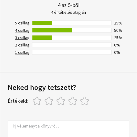
4
az 5-ből
4 értékelés alapján
5 csillag
25%
4 csillag
50%
3 csillag
25%
2 csillag
0%
1 csillag
0%
Neked hogy tetszett?
Értékeld: