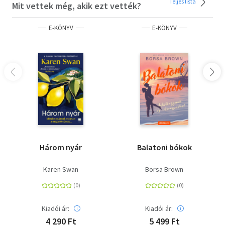
Teljes lista
Mit vettek még, akik ezt vették?
E-KÖNYV
E-KÖNYV
Három nyár
Balatoni bókok
Karen Swan
Borsa Brown
Kiadói ár:
Kiadói ár:
4 290 Ft
5 499 Ft