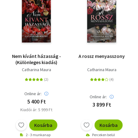
Nem kívánt házasság -
A rossz menyasszony
(Különleges kiadás)
Catharina Maura
Catharina Maura
Online ár:
Online ár:
5 400 Ft
3 899 Ft
Kiadói ár: 5 999 Ft
Kosárba
Kosárba
2 - 3 munkanap
Perceken belül