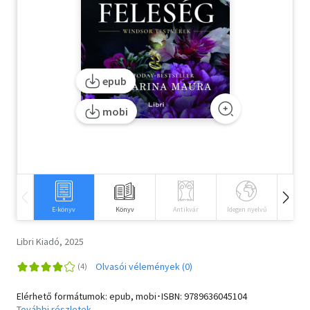
Szótár, nyelvkönyv
Tankönyv, segédkönyv
epub
Társadalomtudomány
mobi
Természettudomány
Történelem
Vallás
E-könyv
Könyv
Antikvár
Idegen nyelvű
Hangos
Libri Kiadó, 2025
Olvasói vélemények (0)
Elérhető formátumok: epub, mobi･ISBN:
9789636045104
További részletek