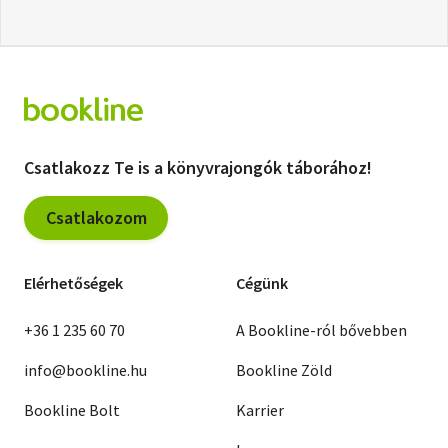
Csatlakozz Te is a könyvrajongók táborához!
Csatlakozom
Elérhetőségek
Cégünk
+36 1 235 60 70
A Bookline-ról bővebben
info@bookline.hu
Bookline Zöld
Bookline Bolt
Karrier