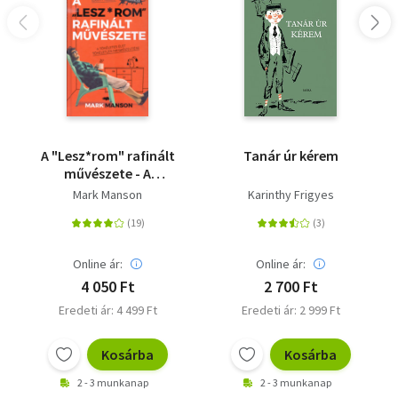
A "Lesz*rom" rafinált
Tanár úr kérem
művészete - A
tökéletes élet
Mark Manson
Karinthy Frigyes
tökéletlen
megközelítése
Online ár:
Online ár:
4 050 Ft
2 700 Ft
Eredeti ár: 4 499 Ft
Eredeti ár: 2 999 Ft
Kosárba
Kosárba
2 - 3 munkanap
2 - 3 munkanap