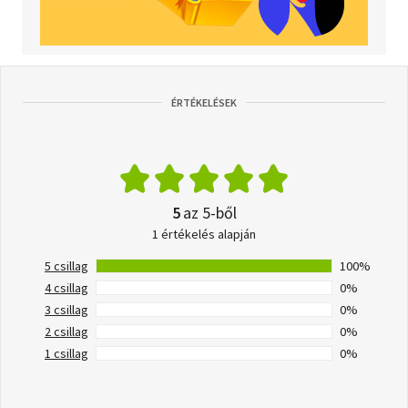
ÉRTÉKELÉSEK
5
az 5-ből
1 értékelés alapján
5 csillag
100%
4 csillag
0%
3 csillag
0%
2 csillag
0%
1 csillag
0%