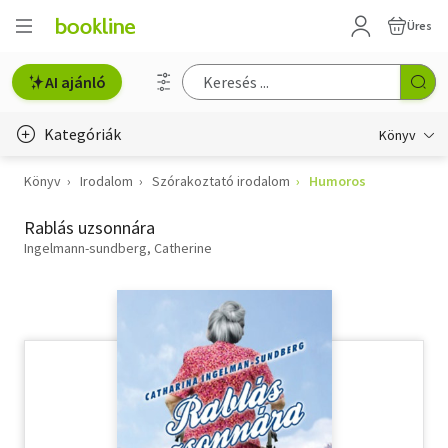
Üres
AI ajánló
Kategóriák
Könyv
Könyv
Irodalom
Szórakoztató irodalom
Humoros
Életmód, egészség
Rablás uzsonnára
Erotika
Ingelmann-sundberg, Catherine
Gyermek- és ifjúsági
Hobbi, szabadidő
Irodalom
Művészet
Szakkönyv