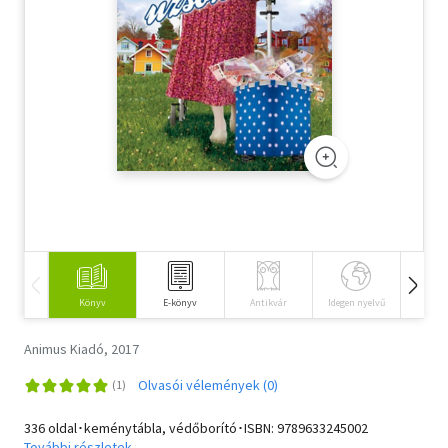
Szótár, nyelvkönyv
Tankönyv, segédkönyv
Társadalomtudomány
Természettudomány
Történelem
Vallás
Könyv
E-könyv
Antikvár
Idegen nyelvű
Hangos
Animus Kiadó, 2017
Olvasói vélemények (0)
336 oldal･keménytábla, védőborító･ISBN:
9789633245002
További részletek