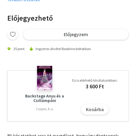
Előjegyezhető
Előjegyzem
35 pont
Ingyenes átvétel Bookline boltokban
Ez is elérhető kínálatunkban:
3 600 Ft
Backstage Anyu és a
Csillámpóni
Kosárba
Cooper, A.a.
Mi késztethet arra öt nyugdíjast, hogy úgy döntsenek: