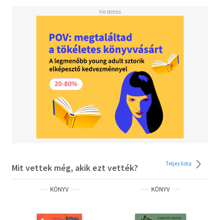
akik tudják, hogy az életben nem a kor számít, hanem a
jókedv, a kezdeményezőkészség, no meg az áfonyalikőr.
Teljes lista
Mit vettek még, akik ezt vették?
KÖNYV
KÖNYV