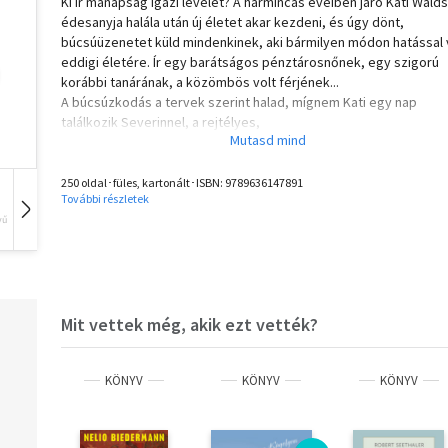
Ki ír manapság igazi levelet? A harmincas éveiben járó Kati Walds
édesanyja halála után új életet akar kezdeni, és úgy dönt,
búcsúüzenetet küld mindenkinek, aki bármilyen módon hatással 
eddigi életére. Ír egy barátságos pénztárosnőnek, egy szigorú
korábbi tanárának, a közömbös volt férjének...
A búcsúzkodás a tervek szerint halad, mígnem Kati egy nap
találkozik Severinnel, a rejtélyes,
melegszívű, zenebolond idegennel, aki az első perctől fogva bi
benne, hogy Katit a sors
küldte neki. Valóban úgy tűnik, hogy egymásnak vannak teremtv
250 oldal･füles, kartonált･ISBN:
9789636147891
További részletek
de valahogy mégsem találják a közös utat. Egészen addig, míg K
vű
Hangoskönyv
Film
Zene
rá nem jön, hogy nem kell búcsút intenie a múltnak ahhoz, hogy
legyen jövője, Severin pedig meg nem érti, hogy csak akkor van
jövője, ha megtanulja elfogadni a múltját. Mert ugyan a sors
eldöntheti, hogy ki kerül be az életünkbe, de a szív mondja meg,
hogy ki marad ott.
Mit vettek még, akik ezt vették?
Tökéletes és inspiráló olvasmány mindazoknak, akik szeretnéne
kicsit lassítani, és megélni a pillanatok szépségét.
KÖNYV
KÖNYV
KÖNYV