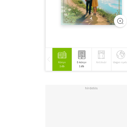
Könyv
E-könyv
Antikvár
Idegen nyel
1 db
1 db