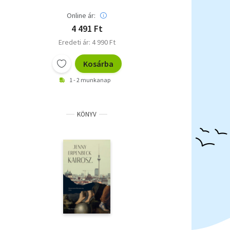
Online ár:
4 491 Ft
Eredeti ár: 4 990 Ft
Kosárba
1 - 2 munkanap
KÖNYV