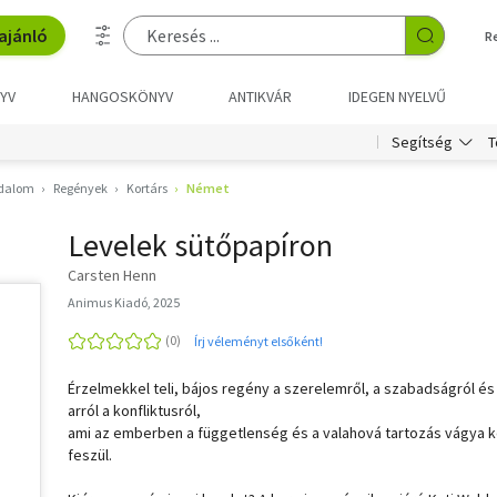
ajánló
R
YV
HANGOSKÖNYV
ANTIKVÁR
IDEGEN NYELVŰ
T
Segítség
odalom
Regények
Kortárs
Német
Levelek sütőpapíron
Carsten Henn
Animus Kiadó, 2025
Írj véleményt elsőként!
Érzelmekkel teli, bájos regény a szerelemről, a szabadságról és
arról a konfliktusról,
ami az emberben a függetlenség és a valahová tartozás vágya k
feszül.