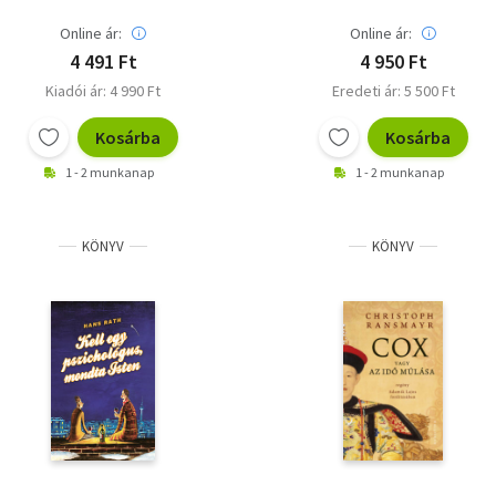
Online ár:
Online ár:
4 491 Ft
4 950 Ft
Kiadói ár: 4 990 Ft
Eredeti ár: 5 500 Ft
Kosárba
Kosárba
1 - 2 munkanap
1 - 2 munkanap
KÖNYV
KÖNYV