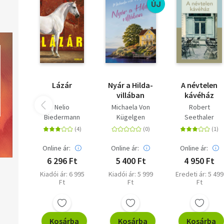
ÚJ
Lázár
Nyár a Hilda-
A névtelen
villában
kávéház
Nelio
Michaela Von
Robert
Biedermann
Kügelgen
Seethaler
Online ár:
Online ár:
Online ár:
6 296 Ft
5 400 Ft
4 950 Ft
Kiadói ár: 6 995
Kiadói ár: 5 999
Eredeti ár: 5 499
Ft
Ft
Ft
Kosárba
Kosárba
Kosárba