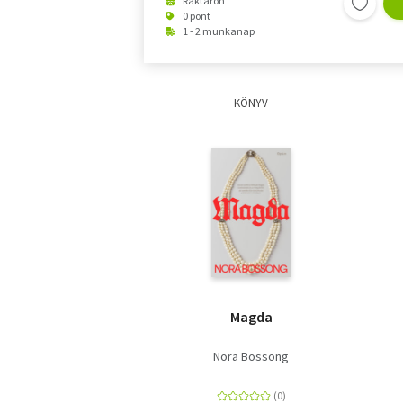
Raktáron
0 pont
1 - 2 munkanap
KÖNYV
Magda
Nora Bossong