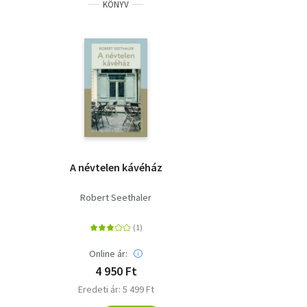
KÖNYV
A névtelen kávéház
Robert Seethaler
Online ár:
4 950 Ft
Eredeti ár: 5 499 Ft