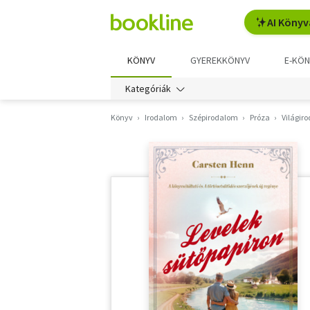
AI Könyv
KÖNYV
GYEREKKÖNYV
E-KÖN
Kategóriák
Könyv
Irodalom
Szépirodalom
Próza
Világir