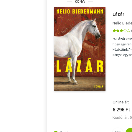
KÖNYV
Lázár
Nelio Bied
"A Lázár kif
hogy egy rend
közöttünk." 
könyv, egysz
álomszer...
Online ár:
6 296 Ft
Kiadói ár: 