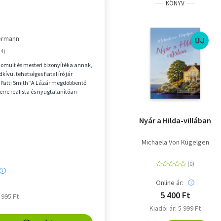
KÖNYV
ermann
ÚJ
inomult és mesteri bizonyítéka annak,
kívül tehetséges fiatal író jár
- Patti Smith "A Lázár megdöbbentő
erre realista és nyugtalanítóan
Nyár a Hilda-villában
Michaela Von Kügelgen
Online ár:
5 400 Ft
6 995 Ft
Kiadói ár: 5 999 Ft