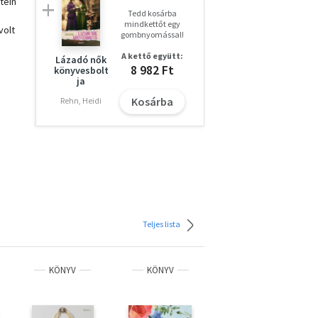
tein
Tedd kosárba
mindkettőt egy
volt
gombnyomással!
A kettő együtt:
Lázadó nők
8 982 Ft
könyvesbolt
ja
ztos
Kosárba
Rehn, Heidi
e,
ati
Teljes lista
k
KÖNYV
KÖNYV
KÖNYV