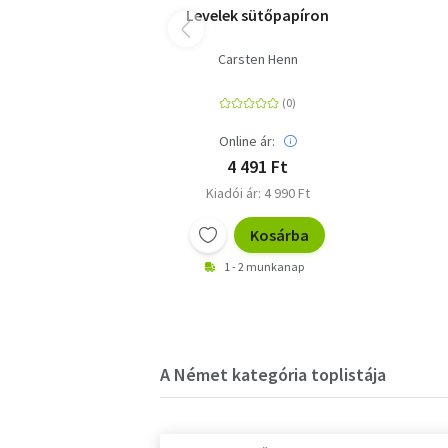
Levelek sütőpapíron
Carsten Henn
Online ár:
4 491 Ft
Kiadói ár: 4 990 Ft
Kosárba
1 - 2 munkanap
A Német kategória toplistája