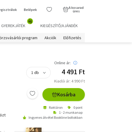
A kosarad
egisztrálok
Belépek
üres
új
GYEREKJÁTÉK
KIEGÉSZÍTŐ/AJÁNDÉK
örzsvásárlói program
Akciók
Előfizetés
Online ár:
4 491 Ft
Kiadói ár: 4 990 Ft
Kosárba
Raktáron
0 pont
1 - 2 munkanap
özt
Ingyenes átvétel Bookline boltokban