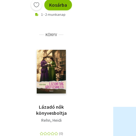
Kosárba
1 - 2 munkanap
KÖNYV
Lázadó nők
könyvesboltja
Rehn, Heidi