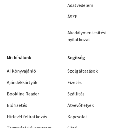
Adatvédelem
ÁSZF
Akadálymentesítési
nyilatkozat
Mit kínálunk
Segítség
AI Könyvajánló
Szolgáltatások
Ajándékkártyák
Fizetés
Bookline Reader
Szállítás
Előfizetés
Átvevőhelyek
Hírlevél feliratkozás
Kapcsolat
Törzsvásárlói program
Súgó