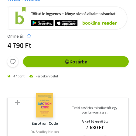
Online ár:
4 790 Ft
Kosárba
47 pont
Perceken belül
Tedd kosárba mindkettőt egy
gombnyomással!
A kettő együtt:
Emotion Code
7 680 Ft
Dr. Bradley Nelson