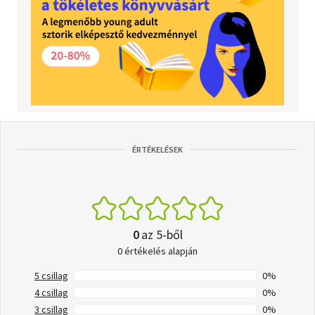
ÉRTÉKELÉSEK
0
az 5-ből
0 értékelés alapján
5 csillag
0%
4 csillag
0%
3 csillag
0%