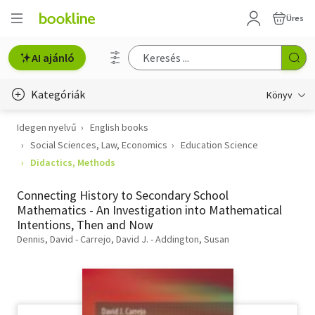
Üres
AI ajánló
Kategóriák
Könyv
Idegen nyelvű
English books
Életmód, egészség
Social Sciences, Law, Economics
Education Science
Erotika
Didactics, Methods
Gyermek- és ifjúsági
Connecting History to Secondary School
Mathematics - An Investigation into Mathematical
Hobbi, szabadidő
Intentions, Then and Now
Dennis, David - Carrejo, David J. - Addington, Susan
Irodalom
Művészet
Szakkönyv