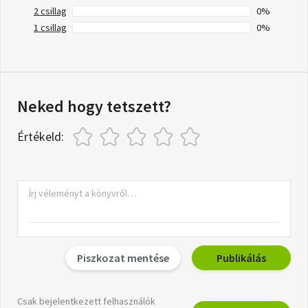
2 csillag
0%
1 csillag
0%
Neked hogy tetszett?
Értékeld:
Piszkozat mentése
Publikálás
Csak bejelentkezett felhasználók