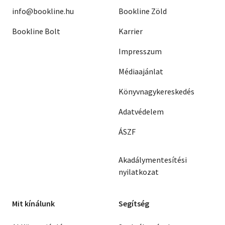
info@bookline.hu
Bookline Zöld
Bookline Bolt
Karrier
Impresszum
Médiaajánlat
Könyvnagykereskedés
Adatvédelem
ÁSZF
Akadálymentesítési
nyilatkozat
Mit kínálunk
Segítség