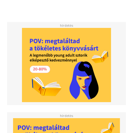
rather narrow piece of social history and culture: Europe in
the 1600s and the Scientific Revolution. Why history?
Because intentions matter in mathematics and education,
especially when a mandatory curriculum is tied to high-
stakes testing. The authors' historical research reveals
mathematics as a powerful, utilitarian approach to
science, technology, and engineering. By studying the
genesis of mathematical knowledge, the authors identify
pathways for both practitioners and researchers to
redesign curriculum and instruction in secondary and post-
secondary STEM education. By discussing how old ideas
could become new again, the authors argue that
educators can gain deeper insight into the nature of
mathematical reasoning and problem-solving, providing
clarity on the complex relationship between
mathematics, its history, and the future of STEM
education.