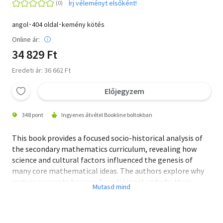
Írj véleményt elsőként!
angol･404 oldal･kemény kötés
Online ár:
34 829 Ft
Eredeti ár: 36 662 Ft
Előjegyzem
348 pont
Ingyenes átvétel Bookline boltokban
This book provides a focused socio-historical analysis of
the secondary mathematics curriculum, revealing how
science and cultural factors influenced the genesis of
many core mathematical ideas. The authors explore why
certain concepts became foundational and why their
original intentions matter. While seemingly epic in scope,
the history provided here is more accessible than one
might suspect. Much of the curriculum has its genesis in a