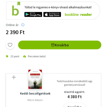
Online ár:
2 390 Ft
Kosárba
23 pont
Perceken belül
Tedd kosárba mindkettőt egy
gombnyomással!
A kettő együtt:
Keddi beszélgetések
4 380 Ft
Mitch Albom
Kosárba