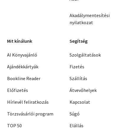
Akadálymentesítési
nyilatkozat
Mit kínálunk
Segítség
AI Könyvajánló
Szolgáltatások
Ajándékkártyák
Fizetés
Bookline Reader
Szállítás
Előfizetés
Átvevőhelyek
Hírlevél feliratkozás
Kapcsolat
Törzsvásárlói program
Súgó
TOP 50
Elállás