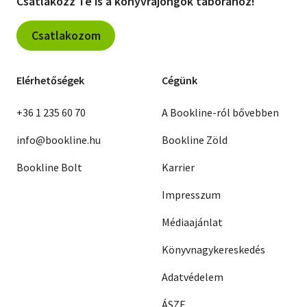
Csatlakozz Te is a könyvrajongók táborához!
Csatlakozom
Elérhetőségek
Cégünk
+36 1 235 60 70
A Bookline-ról bővebben
info@bookline.hu
Bookline Zöld
Bookline Bolt
Karrier
Impresszum
Médiaajánlat
Könyvnagykereskedés
Adatvédelem
ÁSZF