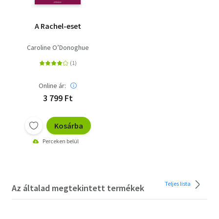
A Rachel-eset
Caroline O’Donoghue
Online ár:
3 799 Ft
Kosárba
Perceken belül
Teljes lista
Az általad megtekintett termékek