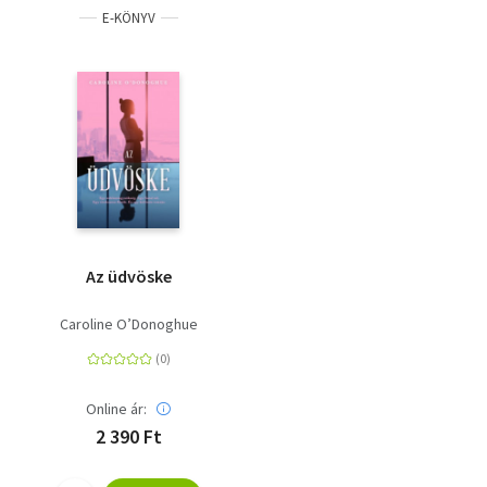
E-KÖNYV
Az üdvöske
Caroline O’Donoghue
Online ár:
2 390 Ft