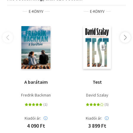
E-KÖNYV
E-KÖNYV
A barátaim
Test
Fredrik Backman
David Szalay
Kiadói ár:
Kiadói ár:
4 090 Ft
3 899 Ft