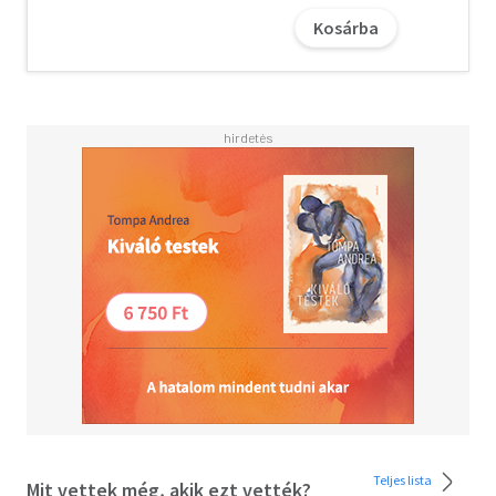
játszmák, a manipuláció és egy különös, émelyítő,
Kosárba
ugyanakkor mágneses vonzalom anatómiáját. Egy olyan
vonzalomét, amit csak akkor érthetsz meg, miután
túlélted.
A letöltéssel kapcsolatos kérdésekre
itt
találhat választ.
Teljes lista
Mit vettek még, akik ezt vették?