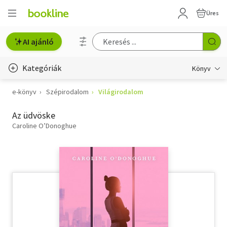
Üres
AI ajánló
Kategóriák
Könyv
e-könyv
Szépirodalom
Világirodalom
Életmód, egészség
Az üdvöske
Erotika
Caroline O’Donoghue
Gyermek- és ifjúsági
Hobbi, szabadidő
Irodalom
Művészet
Szakkönyv