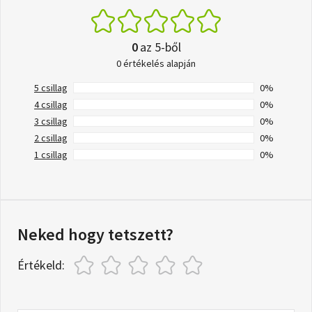
0
az 5-ből
0 értékelés alapján
5 csillag
0%
4 csillag
0%
3 csillag
0%
2 csillag
0%
1 csillag
0%
Neked hogy tetszett?
Értékeld: