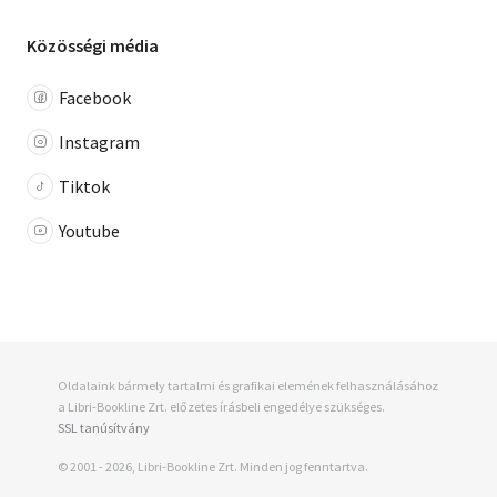
Közösségi média
Facebook
Instagram
Tiktok
Youtube
Oldalaink bármely tartalmi és grafikai elemének felhasználásához
a Libri-Bookline Zrt. előzetes írásbeli engedélye szükséges.
SSL tanúsítvány
© 2001 - 2026, Libri-Bookline Zrt. Minden jog fenntartva.