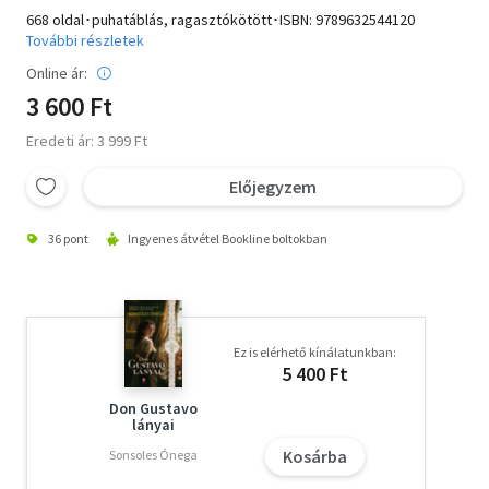
668 oldal･puhatáblás, ragasztókötött･ISBN:
9789632544120
További részletek
Online ár:
3 600 Ft
Eredeti ár: 3 999 Ft
Előjegyzem
36 pont
Ingyenes átvétel Bookline boltokban
Ez is elérhető kínálatunkban:
5 400 Ft
Don Gustavo
lányai
Kosárba
Sonsoles Ónega