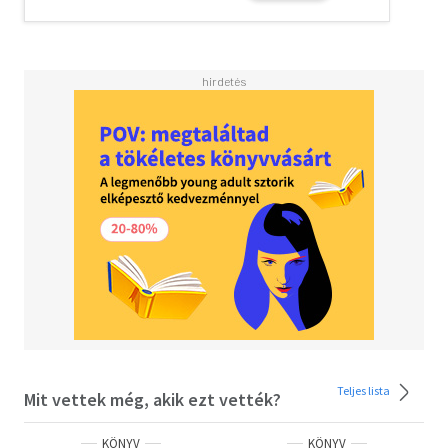
szerelemmel.
„Egy regény tele ragyogással és rejtélyes útvesztőkkel.
Fantasztikus olvasmány.”
– Stephen King
Teljes lista
Mit vettek még, akik ezt vették?
KÖNYV
KÖNYV