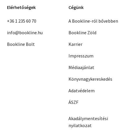
Elérhetőségek
Cégünk
+36 1 235 60 70
A Bookline-ról bővebben
info@bookline.hu
Bookline Zöld
Bookline Bolt
Karrier
Impresszum
Médiaajánlat
Könyvnagykereskedés
Adatvédelem
ÁSZF
Akadálymentesítési
nyilatkozat