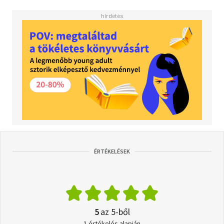
ÉRTÉKELÉSEK
5
az 5-ből
1 értékelés alapján