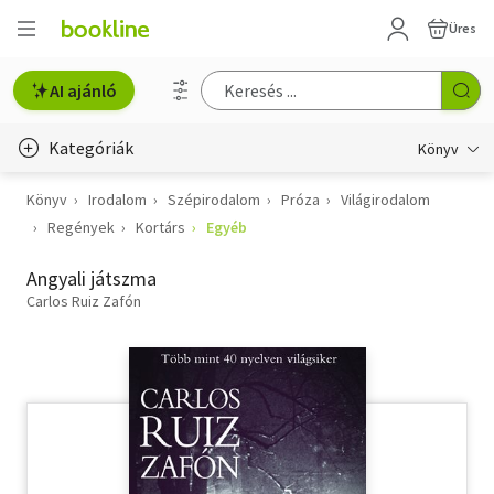
Üres
AI ajánló
Kategóriák
Könyv
Könyv
Irodalom
Szépirodalom
Próza
Világirodalom
Életmód, egészség
Regények
Kortárs
Egyéb
Erotika
Angyali játszma
Gyermek- és ifjúsági
Carlos Ruiz Zafón
Hobbi, szabadidő
Irodalom
Művészet
Szakkönyv