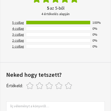
5
az 5-ből
4 értékelés alapján
5 csillag
100%
4 csillag
0%
3 csillag
0%
2 csillag
0%
1 csillag
0%
Neked hogy tetszett?
Értékeld: