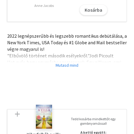
Anne Jacobs
Kosárba
2022 legnépszerűbb és legszebb romantikus debütálása, a
New York Times, USA Today és #1 Globe and Mail bestseller
végre magyarul is!
"Elbűvölő történet második esélyekről."Jodi Picoult
Hat nyár, hogy egymásba szeressenek. Egy pillanat, ami
mindent elronthat. Egyetlen hétvége, hogy helyrehozzák
a dolgokat.
Azt mondják, ha egyszer felnősz, sosem mehetsz igazán
haza többé. Persephone Fraser számára ez túlságosan is
igaznak bizonyul, mivel egy évtizeddel ezelőtt elkövette
élete legnagyobb hibáját. Gyermekkora ragyogó tóparti
nyarait egy stílusos lakásra cserélte a nagyvárosban, ahol
bár társasági életet él, és rendszeresen találkozgat az új
Tedd kosárba mindkettőt egy
barátaival, mégis mindenkit biztos távolságban tart a
gombnyomással!
szívétől.
A kettő együtt: