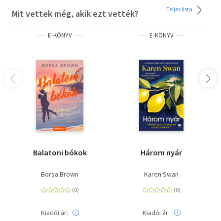
emberekről és döntésekről, amik örökre megváltoztatják
Teljes lista
Mit vettek még, akik ezt vették?
az életünket.
E-KÖNYV
E-KÖNYV
A letöltéssel kapcsolatos kérdésekre
itt
találhat választ.
Balatoni bókok
Három nyár
Borsa Brown
Karen Swan
Kiadói ár:
Kiadói ár: