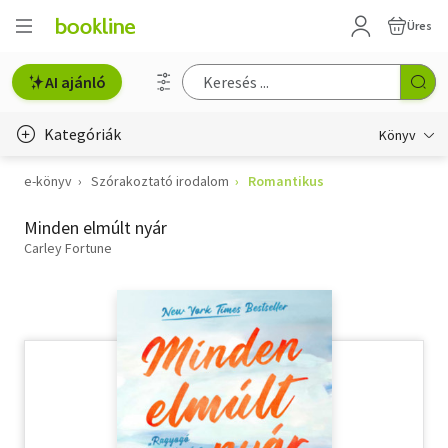
Üres
AI ajánló
Kategóriák
Könyv
e-könyv
Szórakoztató irodalom
Romantikus
Életmód, egészség
Minden elmúlt nyár
Erotika
Carley Fortune
Gyermek- és ifjúsági
Hobbi, szabadidő
Irodalom
Művészet
Szakkönyv