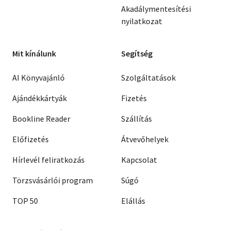
Akadálymentesítési
nyilatkozat
Mit kínálunk
Segítség
AI Könyvajánló
Szolgáltatások
Ajándékkártyák
Fizetés
Bookline Reader
Szállítás
Előfizetés
Átvevőhelyek
Hírlevél feliratkozás
Kapcsolat
Törzsvásárlói program
Súgó
TOP 50
Elállás