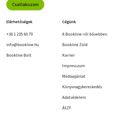
Csatlakozom
Elérhetőségek
Cégünk
+36 1 235 60 70
A Bookline-ról bővebben
info@bookline.hu
Bookline Zöld
Bookline Bolt
Karrier
Impresszum
Médiaajánlat
Könyvnagykereskedés
Adatvédelem
ÁSZF