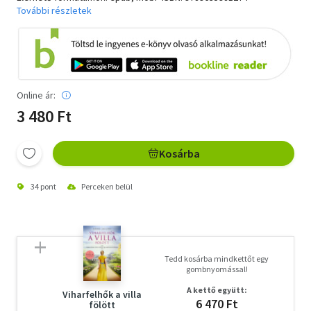
További részletek
Online ár:
3 480 Ft
Kosárba
34 pont
Perceken belül
Tedd kosárba mindkettőt egy
gombnyomással!
A kettő együtt:
Viharfelhők a villa
6 470 Ft
fölött