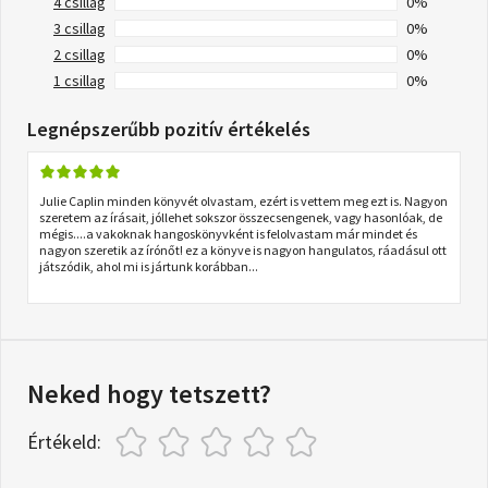
4 csillag
0%
3 csillag
0%
2 csillag
0%
1 csillag
0%
Legnépszerűbb pozitív értékelés
Julie Caplin minden könyvét olvastam, ezért is vettem meg ezt is. Nagyon
szeretem az írásait, jóllehet sokszor összecsengenek, vagy hasonlóak, de
mégis....a vakoknak hangoskönyvként is felolvastam már mindet és
nagyon szeretik az írónőt! ez a könyve is nagyon hangulatos, ráadásul ott
játszódik, ahol mi is jártunk korábban...
Neked hogy tetszett?
Értékeld: