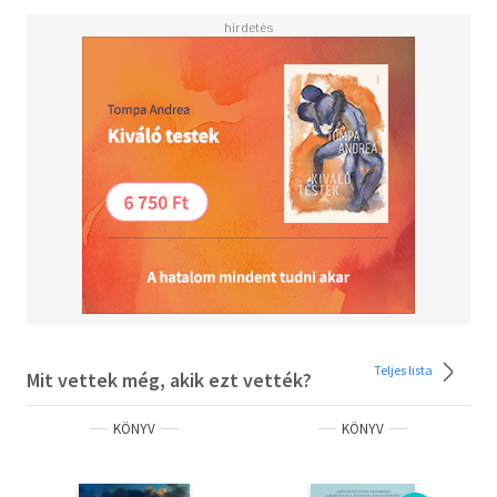
Olvasd el mások véleményét is!
Teljes lista
Mit vettek még, akik ezt vették?
KÖNYV
KÖNYV