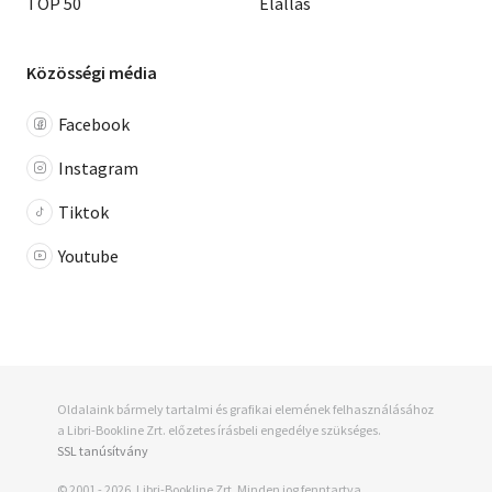
TOP 50
Elállás
Közösségi média
Facebook
Instagram
Tiktok
Youtube
Oldalaink bármely tartalmi és grafikai elemének felhasználásához
a Libri-Bookline Zrt. előzetes írásbeli engedélye szükséges.
SSL tanúsítvány
© 2001 - 2026, Libri-Bookline Zrt. Minden jog fenntartva.