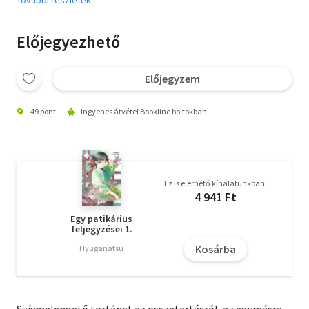
Előjegyezhető
Előjegyzem
49 pont
Ingyenes átvétel Bookline boltokban
Ez is elérhető kínálatunkban:
4 941 Ft
Egy patikárius
feljegyzései 1.
Kosárba
Hyuganatsu
Szívmelengető történet az összetartásról, az egymásra