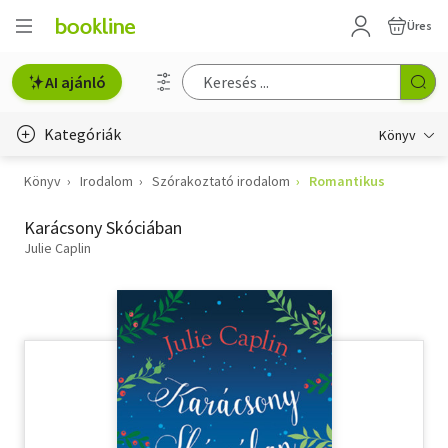
Üres
AI ajánló
Kategóriák
Könyv
Könyv
Irodalom
Szórakoztató irodalom
Romantikus
Életmód, egészség
Karácsony Skóciában
Erotika
Julie Caplin
Gyermek- és ifjúsági
Hobbi, szabadidő
Irodalom
Művészet
Szakkönyv