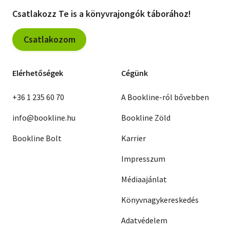
Csatlakozz Te is a könyvrajongók táborához!
Csatlakozom
Elérhetőségek
Cégünk
+36 1 235 60 70
A Bookline-ról bővebben
info@bookline.hu
Bookline Zöld
Bookline Bolt
Karrier
Impresszum
Médiaajánlat
Könyvnagykereskedés
Adatvédelem