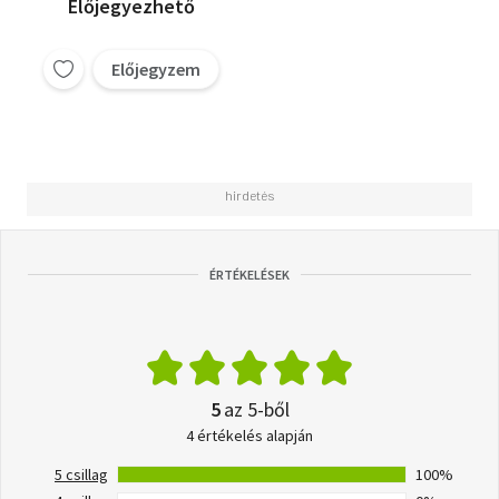
Előjegyezhető
Előjegyzem
ÉRTÉKELÉSEK
5
az 5-ből
4 értékelés alapján
5 csillag
100%