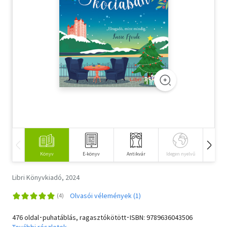
Szótár, nyelvkönyv
Tankönyv, segédkönyv
Társadalomtudomány
Természettudomány
Történelem
Vallás
Könyv
E-könyv
Antikvár
Idegen nyelvű
Hangos
Libri Könyvkiadó, 2024
Olvasói vélemények (1)
476 oldal･puhatáblás, ragasztókötött･ISBN:
9789636043506
További részletek