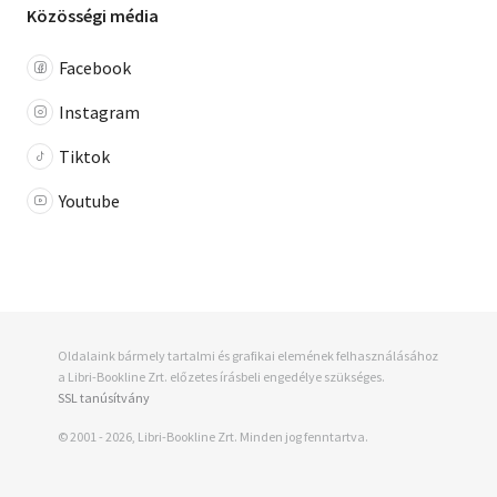
Közösségi média
Facebook
Instagram
Tiktok
Youtube
Oldalaink bármely tartalmi és grafikai elemének felhasználásához
a Libri-Bookline Zrt. előzetes írásbeli engedélye szükséges.
SSL tanúsítvány
© 2001 - 2026, Libri-Bookline Zrt. Minden jog fenntartva.