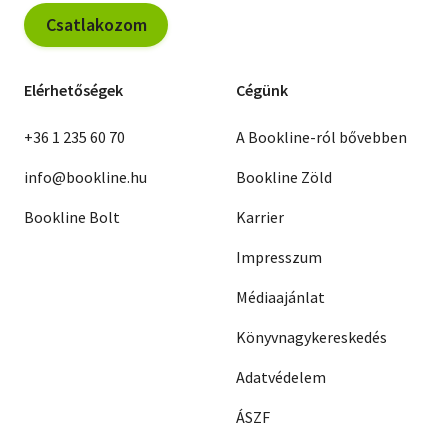
Csatlakozom
Elérhetőségek
Cégünk
+36 1 235 60 70
A Bookline-ról bővebben
info@bookline.hu
Bookline Zöld
Bookline Bolt
Karrier
Impresszum
Médiaajánlat
Könyvnagykereskedés
Adatvédelem
ÁSZF