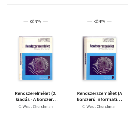
KÖNYV
KÖNYV
Rendszerelmélet (2.
Rendszerszemlélet (A
kiadás - A korszerű
korszerű informatika
informatika
könyvtára - 2. kiadás)
C. West Churchman
C. West Churchman
könyvtára 3.)