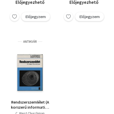
Előjegyezhető
Előjegyezhető
Előjegyzem
Előjegyzem
ANTIKVÁR
Rendszerszemlélet (A
korszerű informatika
könyvtára)
C. West Churchman