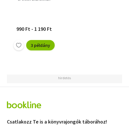
990 Ft - 1 190 Ft
3 példány
Csatlakozz Te is a könyvrajongók táborához!