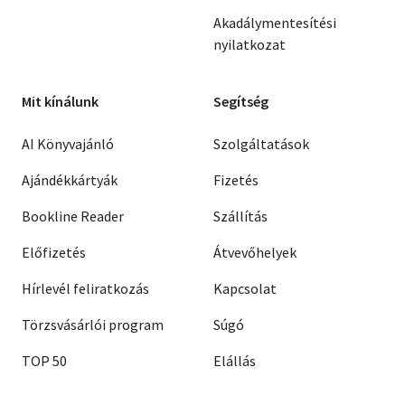
Akadálymentesítési
nyilatkozat
Mit kínálunk
Segítség
AI Könyvajánló
Szolgáltatások
Ajándékkártyák
Fizetés
Bookline Reader
Szállítás
Előfizetés
Átvevőhelyek
Hírlevél feliratkozás
Kapcsolat
Törzsvásárlói program
Súgó
TOP 50
Elállás