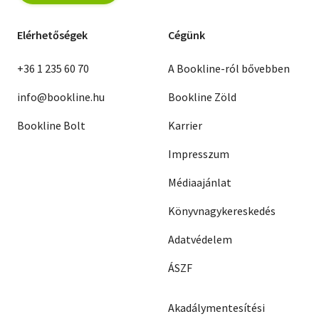
Elérhetőségek
Cégünk
+36 1 235 60 70
A Bookline-ról bővebben
info@bookline.hu
Bookline Zöld
Bookline Bolt
Karrier
Impresszum
Médiaajánlat
Könyvnagykereskedés
Adatvédelem
ÁSZF
Akadálymentesítési