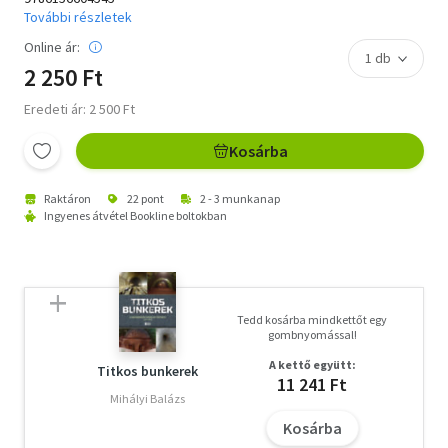
További részletek
Online ár:
2 250 Ft
Eredeti ár: 2 500 Ft
Kosárba
Raktáron
22 pont
2 - 3 munkanap
Ingyenes átvétel Bookline boltokban
Tedd kosárba mindkettőt egy
gombnyomással!
A kettő együtt:
Titkos bunkerek
11 241 Ft
Mihályi Balázs
Kosárba