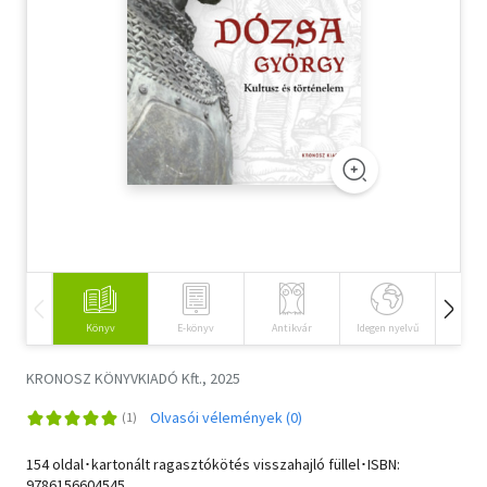
Szótár, nyelvkönyv
Tankönyv, segédkönyv
Társadalomtudomány
Természettudomány
Történelem
Vallás
Könyv
E-könyv
Antikvár
Idegen nyelvű
Hangos
KRONOSZ KÖNYVKIADÓ Kft., 2025
Olvasói vélemények (0)
154 oldal･kartonált ragasztókötés visszahajló füllel･ISBN:
9786156604545