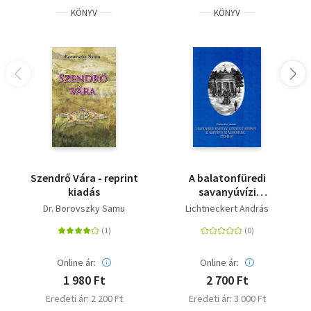
KÖNYV
KÖNYV
Szendrő Vára - reprint
A balatonfüredi
kiadás
savanyúvízi
gyógyfürdő története
Dr. Borovszky Samu
Lichtneckert András
- Az alapítástól az
államosításig (1702-
1949)
Online ár:
Online ár:
1 980 Ft
2 700 Ft
Eredeti ár: 2 200 Ft
Eredeti ár: 3 000 Ft