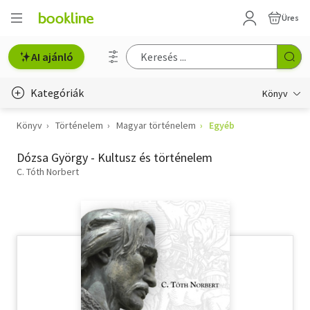
Üres
AI ajánló
Kategóriák
Könyv
Könyv
Történelem
Magyar történelem
Egyéb
Életmód, egészség
Dózsa György - Kultusz és történelem
Erotika
C. Tóth Norbert
Gyermek- és ifjúsági
Hobbi, szabadidő
Irodalom
Művészet
Szakkönyv