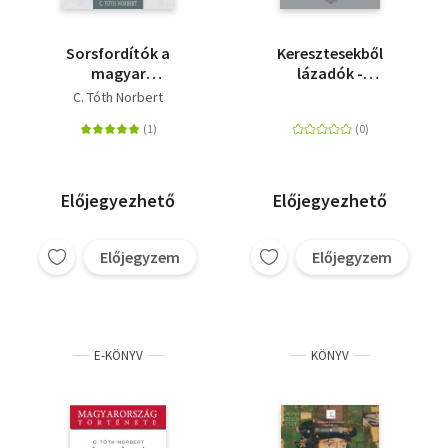
Sorsfordítók a
Keresztesekből
magyar
lázadók -
történelemben -
Tanulmányok 1514
C. Tóth Norbert
Luxemburgi Zsigmond
Magyarországáról
Előjegyezhető
Előjegyezhető
Előjegyzem
Előjegyzem
E-KÖNYV
KÖNYV