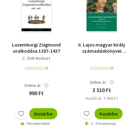
Luxemburgi Zsigmond
II. Lajos magyar király
uralkodása 1387-1437
számadáskönyvei
(1525, 1526) - és Mária
C. Tóth Norbert
királyné számadása
(1524-1527)
Online ár:
Online ár:
3 510 Ft
990 Ft
Kiadói ár: 3 900 Ft
Kosárba
Kosárba
Perceken belül
2 - 3 munkanap