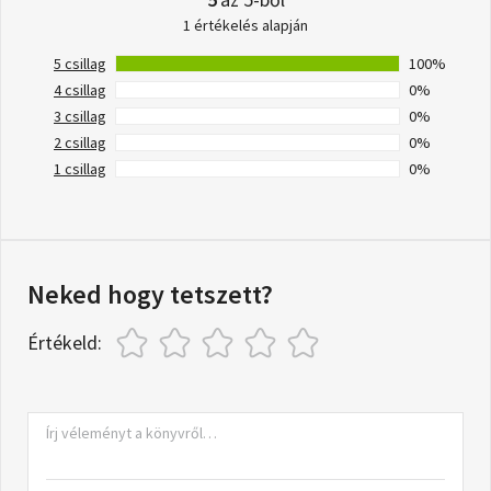
1 értékelés alapján
5 csillag
100%
4 csillag
0%
3 csillag
0%
2 csillag
0%
1 csillag
0%
Neked hogy tetszett?
Értékeld: