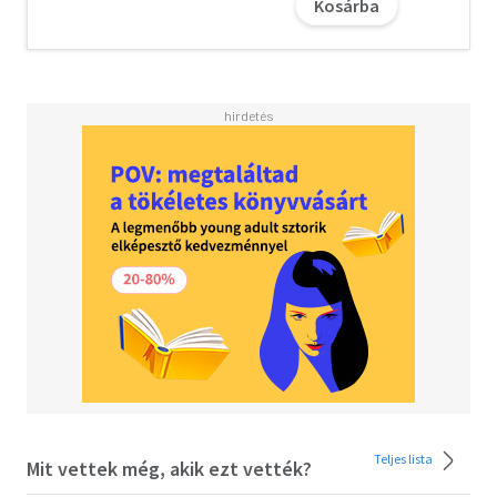
Kosárba
bekerült "a szabadságharcosok klubjába": az akkori papír
húszforintos az ő kitalált arcképét ábrázolta, így ez vált
Dózsa György elfogadott portréjává.
Teljes lista
Mit vettek még, akik ezt vették?