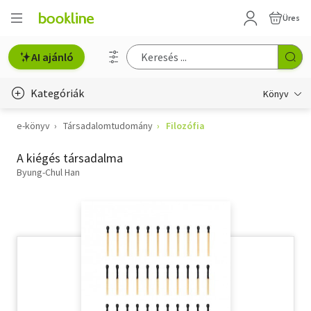
Üres
AI ajánló
Kategóriák
Könyv
e-könyv
Társadalomtudomány
Filozófia
Életmód, egészség
A kiégés társadalma
Erotika
Byung-Chul Han
Gyermek- és ifjúsági
Hobbi, szabadidő
Irodalom
Művészet
Szakkönyv