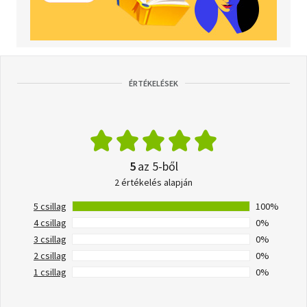
ÉRTÉKELÉSEK
5
az 5-ből
2 értékelés alapján
5 csillag
100%
4 csillag
0%
3 csillag
0%
2 csillag
0%
1 csillag
0%