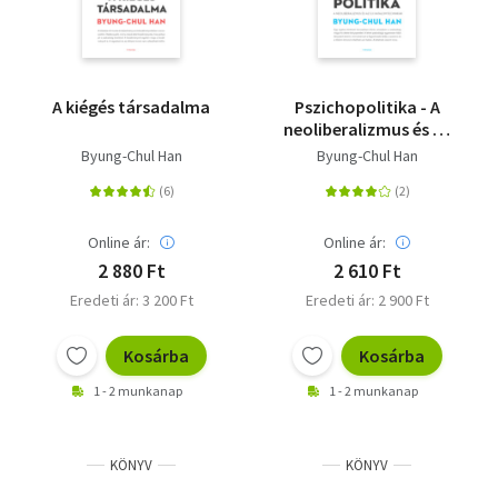
A kiégés társadalma
Pszichopolitika - A
neoliberalizmus és az
új hatalomtechnikák
Byung-Chul Han
Byung-Chul Han
Online ár:
Online ár:
2 880 Ft
2 610 Ft
Eredeti ár: 3 200 Ft
Eredeti ár: 2 900 Ft
Kosárba
Kosárba
1 - 2 munkanap
1 - 2 munkanap
KÖNYV
KÖNYV