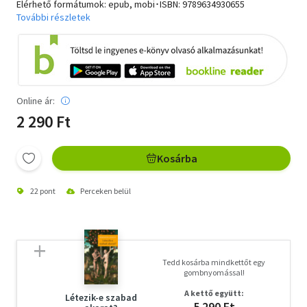
Elérhető formátumok: epub, mobi･ISBN:
9789634930655
További részletek
Online ár:
2 290 Ft
Kosárba
22 pont
Perceken belül
Tedd kosárba mindkettőt egy
gombnyomással!
A kettő együtt:
Létezik-e szabad
5 290 Ft