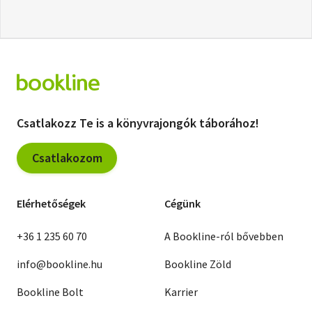
Csatlakozz Te is a könyvrajongók táborához!
Csatlakozom
Elérhetőségek
Cégünk
+36 1 235 60 70
A Bookline-ról bővebben
info@bookline.hu
Bookline Zöld
Bookline Bolt
Karrier