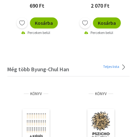
690 Ft
2 070 Ft
Kosárba
Kosárba
Perceken belül
Perceken belül
Teljes lista
Még több Byung-Chul Han
KÖNYV
KÖNYV