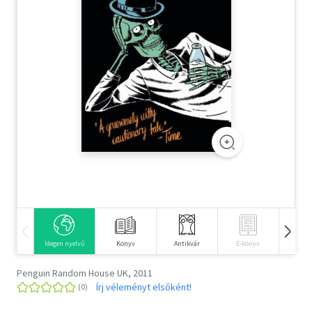
Szótár, nyelvkönyv
Tankönyv, segédkönyv
Társadalomtudomány
Természettudomány
Történelem
Vallás
Idegen nyelvű
Könyv
Antikvár
E-könyv
Hangos
Penguin Random House UK, 2011
Írj véleményt elsőként!