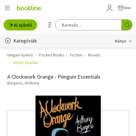
Üres
AI ajánló
Kategóriák
Könyv
Idegen nyelvű
Pocket Books
Fiction
Novels
Életmód, egészség
Short Stories
Erotika
A Clockwork Orange - Penguin Essentials
Gyermek- és ifjúsági
Burgess, Anthony
Hobbi, szabadidő
Irodalom
Művészet
Szakkönyv