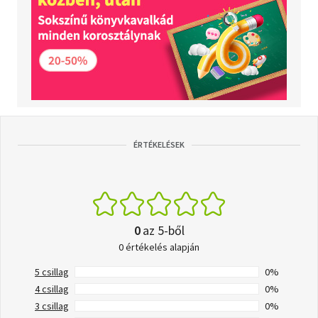
ÉRTÉKELÉSEK
0
az 5-ből
0 értékelés alapján
5 csillag
0%
4 csillag
0%
3 csillag
0%