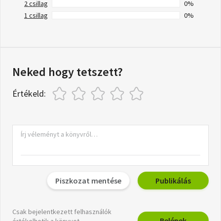
2 csillag
0%
1 csillag
0%
Neked hogy tetszett?
Értékeld:
Piszkozat mentése
Publikálás
Csak bejelentkezett felhasználók
Belépek