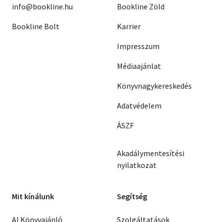
info@bookline.hu
Bookline Zöld
Bookline Bolt
Karrier
Impresszum
Médiaajánlat
Könyvnagykereskedés
Adatvédelem
ÁSZF
Akadálymentesítési
nyilatkozat
Mit kínálunk
Segítség
AI Könyvajánló
Szolgáltatások