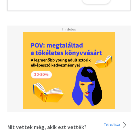
know of any other writer who has done as much with
language... a very funny book' William S. Burroughs<BR>
<BR> 'One of the cleverest and most original writers of
his generation' The Times
Teljes lista
Mit vettek még, akik ezt vették?