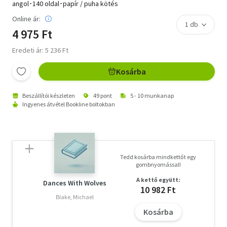
angol･140 oldal･papír / puha kötés
Online ár:
4 975 Ft
Eredeti ár: 5 236 Ft
Kosárba
Beszállítói készleten
49 pont
5 - 10 munkanap
Ingyenes átvétel Bookline boltokban
Tedd kosárba mindkettőt egy
gombnyomással!
A kettő együtt:
Dances With Wolves
10 982 Ft
Blake, Michael
Kosárba