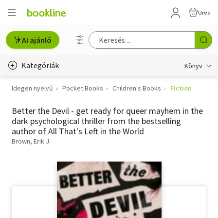
Üres
AI ajánló
Kategóriák
Könyv
Idegen nyelvű
Pocket Books
Children's Books
Fiction
Életmód, egészség
Better the Devil - get ready for queer mayhem in the
Erotika
dark psychological thriller from the bestselling
author of All That's Left in the World
Gyermek- és ifjúsági
Brown, Erik J.
Hobbi, szabadidő
Irodalom
Művészet
Szakkönyv