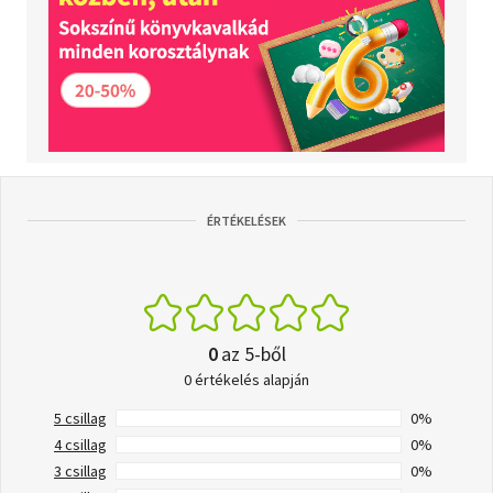
ÉRTÉKELÉSEK
0
az 5-ből
0 értékelés alapján
5 csillag
0%
4 csillag
0%
3 csillag
0%