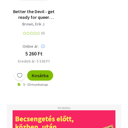
Better the Devil - get
ready for queer
mayhem in the dark
Brown, Erik J.
psychological thriller
from the bestselling
author of All That's
Left in the World
Online ár:
5 260 Ft
Eredeti ár: 5 536 Ft
Kosárba
5 - 10 munkanap