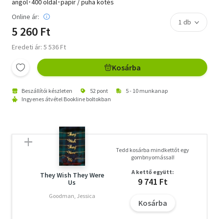
angol･400 oldal･papír / puha kötés
Online ár:
5 260 Ft
Eredeti ár: 5 536 Ft
Kosárba
Beszállítói készleten
52 pont
5 - 10 munkanap
Ingyenes átvétel Bookline boltokban
Tedd kosárba mindkettőt egy
gombnyomással!
A kettő együtt:
They Wish They Were
9 741 Ft
Us
Goodman, Jessica
Kosárba