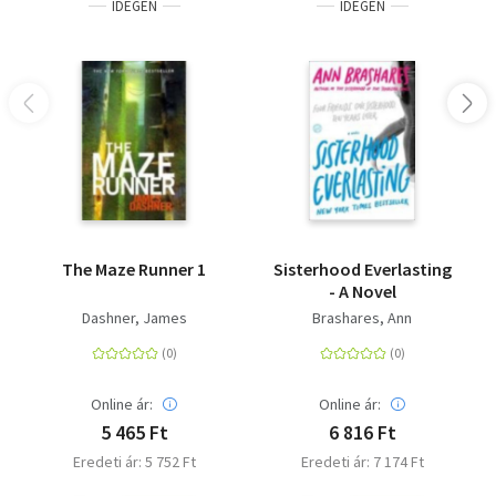
IDEGEN
IDEGEN
The Maze Runner 1
Sisterhood Everlasting
- A Novel
Dashner, James
Brashares, Ann
Online ár:
Online ár:
5 465 Ft
6 816 Ft
Eredeti ár: 5 752 Ft
Eredeti ár: 7 174 Ft