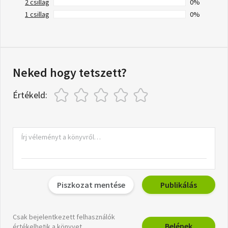
2 csillag
0%
1 csillag
0%
Neked hogy tetszett?
Értékeld:
Piszkozat mentése
Publikálás
Csak bejelentkezett felhasználók
Belépek
értékelhetik a könyvet.