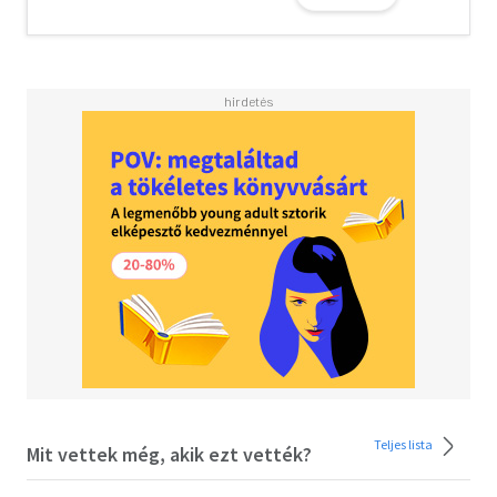
other?---"Brimming with darkness and suspense, each
page of Better the Devil ramps up on a slow, creeping
dread until the explosive, incredibly tense climax. A smart,
sinister book that also explores themes of self-
acceptance and identity - I flew through it"
- Ravena Guron, author of This Book Kills"Twisty,
thrilling, unputdownable - Better the Devil will grip you,
break your heart, and make you constantly look over your
shoulder."
- David Fenne, author of Overemotional
Teljes lista
Mit vettek még, akik ezt vették?