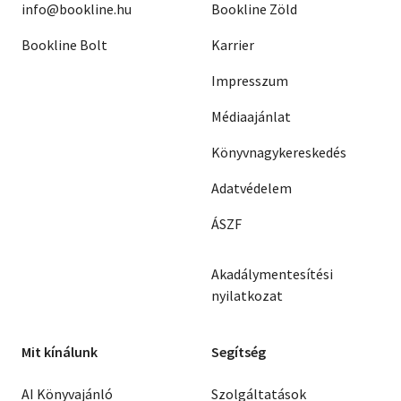
info@bookline.hu
Bookline Zöld
Bookline Bolt
Karrier
Impresszum
Médiaajánlat
Könyvnagykereskedés
Adatvédelem
ÁSZF
Akadálymentesítési
nyilatkozat
Mit kínálunk
Segítség
AI Könyvajánló
Szolgáltatások