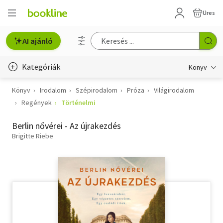
Üres
AI ajánló
Kategóriák
Könyv
Könyv
Irodalom
Szépirodalom
Próza
Világirodalom
Életmód, egészség
Regények
Történelmi
Erotika
Berlin nővérei - Az újrakezdés
Gyermek- és ifjúsági
Brigitte Riebe
Hobbi, szabadidő
Irodalom
Művészet
Szakkönyv