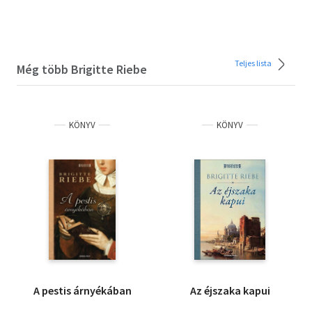
Teljes lista
Még több Brigitte Riebe
KÖNYV
KÖNYV
A pestis árnyékában
Az éjszaka kapui