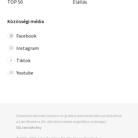
TOP 50
Elállás
Közösségi média
Facebook
Instagram
Tiktok
Youtube
Oldalaink bármely tartalmi és grafikai elemének felhasználásához
a Libri-Bookline Zrt. előzetes írásbeli engedélye szükséges.
SSL tanúsítvány