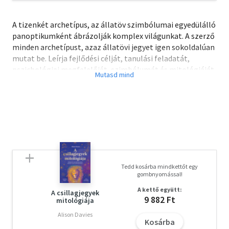
A tizenkét archetípus, az állatöv szimbólumai egyedülálló
panoptikumként ábrázolják komplex világunkat. A szerző
minden archetípust, azaz állatövi jegyet igen sokoldalúan
mutat be. Leírja fejlődési célját, tanulási feladatát,
pszichológiai megfelelőjét, szimbólumát és mitológiáját,
kapcsolatát a Tarot-val és a Ji Csinggel, mondáját és
meséjét, színeit, növényeit, ásványait és tájait.
A bemutatásnak éppen ez a sokoldalúsága teszi vonzóvá
ezt a virtuózan megírt művet. A gondosan kiválasztott
számos illusztráció nemcsak tanulságossá, hanem
kellemes olvasmánnyá is teszi a könyvet. A szerző
eredetileg kezdőknek szánta munkáját, de a szinte
kimeríthetetlen analógiák miatt nélkülözhetetlen az
Tedd kosárba mindkettőt egy
asztrológusok számára is.
gombnyomással!
A kettő együtt:
A csillagjegyek
9 882 Ft
mitológiája
Alison Davies
Kosárba