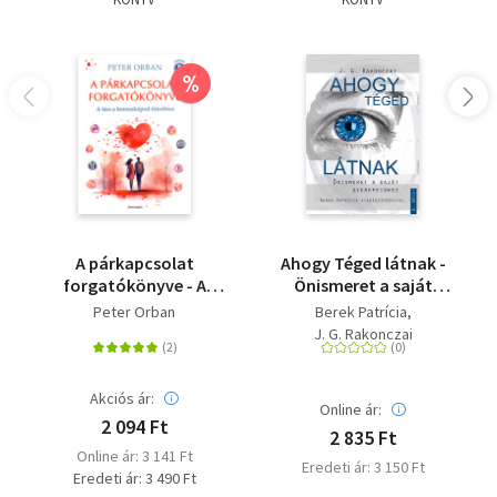
%
A párkapcsolat
Ahogy Téged látnak -
forgatókönyve - A
Önismeret a saját
TÁRS, A
szerepeidhez - 2. kötet
Peter Orban
Berek Patrícia
HOROSZKÓPOD
J. G. Rakonczai
TÜKRÉBEN
Akciós ár:
Online ár:
2 094 Ft
2 835 Ft
Online ár: 3 141 Ft
Eredeti ár: 3 150 Ft
Eredeti ár: 3 490 Ft