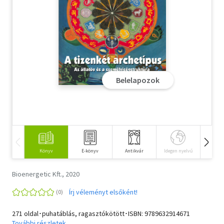
Szótár, nyelvkönyv
Tankönyv, segédkönyv
Társadalomtudomány
Belelapozok
Természettudomány
Történelem
Vallás
Könyv
E-könyv
Antikvár
Idegen nyelvű
Hangos
Bioenergetic Kft., 2020
Írj véleményt elsőként!
271 oldal･puhatáblás, ragasztókötött･ISBN:
9789632914671
További részletek