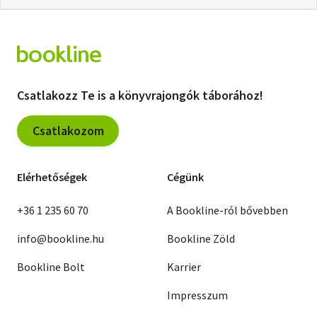
Csatlakozz Te is a könyvrajongók táborához!
Csatlakozom
Elérhetőségek
Cégünk
+36 1 235 60 70
A Bookline-ról bővebben
info@bookline.hu
Bookline Zöld
Bookline Bolt
Karrier
Impresszum