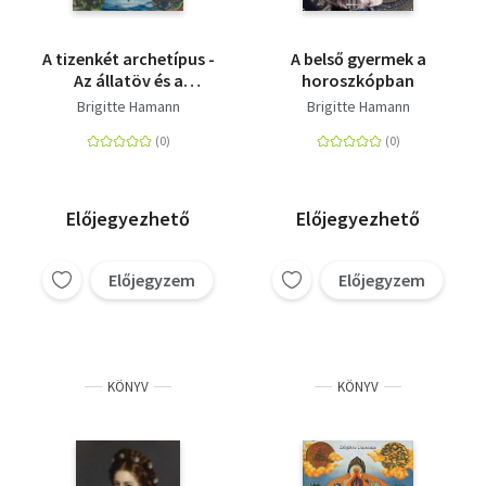
A tizenkét archetípus -
A belső gyermek a
Az állatöv és a
horoszkópban
személyiségstruktúra
Brigitte Hamann
Brigitte Hamann
Előjegyezhető
Előjegyezhető
Előjegyzem
Előjegyzem
KÖNYV
KÖNYV