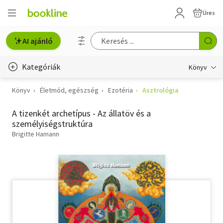
Üres
AI ajánló
Kategóriák
Könyv
Könyv
Életmód, egészség
Ezotéria
Asztrológia
Életmód, egészség
A tizenkét archetípus - Az állatöv és a
Erotika
személyiségstruktúra
Gyermek- és ifjúsági
Brigitte Hamann
Hobbi, szabadidő
Irodalom
Művészet
Szakkönyv