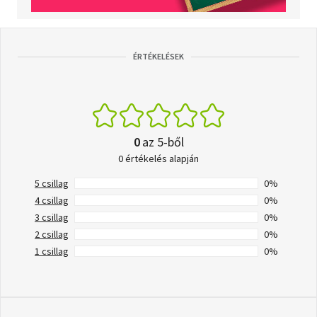
ÉRTÉKELÉSEK
0
az 5-ből
0 értékelés alapján
5 csillag
0%
4 csillag
0%
3 csillag
0%
2 csillag
0%
1 csillag
0%