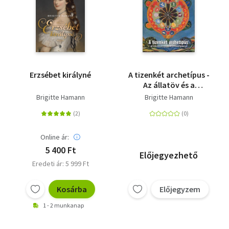
Erzsébet királyné
A tizenkét archetípus -
Az állatöv és a
személyiségstruktúra
Brigitte Hamann
Brigitte Hamann
Online ár:
5 400 Ft
Előjegyezhető
Eredeti ár: 5 999 Ft
Kosárba
Előjegyzem
1 - 2 munkanap