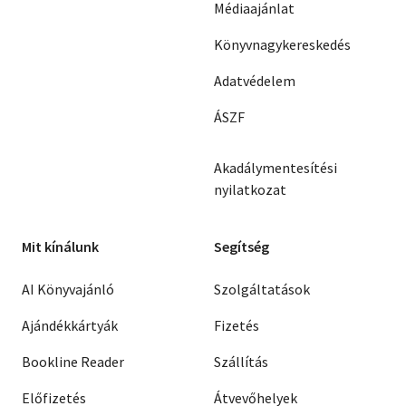
Médiaajánlat
Könyvnagykereskedés
Adatvédelem
ÁSZF
Akadálymentesítési
nyilatkozat
Mit kínálunk
Segítség
AI Könyvajánló
Szolgáltatások
Ajándékkártyák
Fizetés
Bookline Reader
Szállítás
Előfizetés
Átvevőhelyek