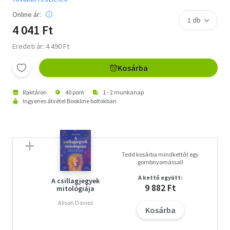
Online ár:
4 041 Ft
Eredeti ár: 4 490 Ft
Kosárba
Raktáron
40 pont
1 - 2 munkanap
Ingyenes átvétel Bookline boltokban
Tedd kosárba mindkettőt egy
gombnyomással!
A kettő együtt:
A csillagjegyek
9 882 Ft
mitológiája
Alison Davies
Kosárba