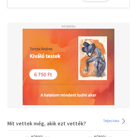
Teljes lista
Mit vettek még, akik ezt vették?
KÖNYV
KÖNYV