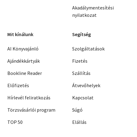
Akadálymentesítési
nyilatkozat
Mit kínálunk
Segítség
AI Könyvajánló
Szolgáltatások
Ajándékkártyák
Fizetés
Bookline Reader
Szállítás
Előfizetés
Átvevőhelyek
Hírlevél feliratkozás
Kapcsolat
Törzsvásárlói program
Súgó
TOP 50
Elállás