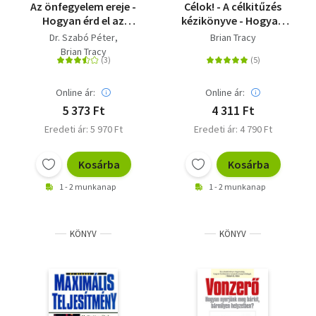
Az önfegyelem ereje -
Célok! - A célkitűzés
Hogyan érd el az
kézikönyve - Hogyan
összes célodat az
tudod megszerezni,
Dr. Szabó Péter
Brian Tracy
életben?
amit csak akarsz-
Brian Tracy
gyorsabban mint
bármikor gondoltad
volna
Online ár:
Online ár:
5 373 Ft
4 311 Ft
Eredeti ár: 5 970 Ft
Eredeti ár: 4 790 Ft
Kosárba
Kosárba
1 - 2 munkanap
1 - 2 munkanap
KÖNYV
KÖNYV