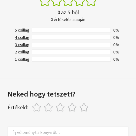
0
az 5-ből
0 értékelés alapján
5 csillag
0%
4 csillag
0%
3 csillag
0%
2 csillag
0%
1 csillag
0%
Neked hogy tetszett?
Értékeld: