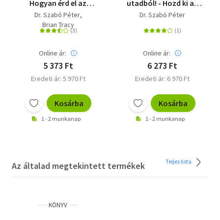
Hogyan érd el az
utadból! - Hozd ki az
összes célodat az
életedből mindazt,
Dr. Szabó Péter
Dr. Szabó Péter
életben?
ami benne van!
Brian Tracy
Online ár:
Online ár:
5 373 Ft
6 273 Ft
Eredeti ár: 5 970 Ft
Eredeti ár: 6 970 Ft
Kosárba
Kosárba
1 - 2 munkanap
1 - 2 munkanap
Teljes lista
Az általad megtekintett termékek
KÖNYV