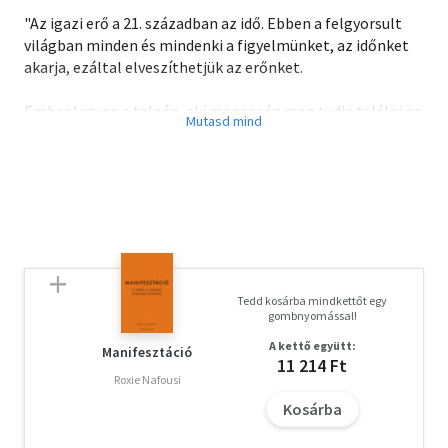
"Az igazi erő a 21. században az idő. Ebben a felgyorsult
világban minden és mindenki a figyelmünket, az időnket
akarja, ezáltal elveszíthetjük az erőnket.
Ember legyen a talpán, aki manapság meg tudja találni az
egyensúlyt, hogy jusson ideje mindenre, ami igazán
számít. Ha megtanulunk jól bánni az időnkkel, ez igenis
lehetséges.
Ez a könyv abben kíván segíteni,
hogy megtanuljunk jól bánni az időnkkel, az életünkkel,
ezáltal pedig visszanyerjük az erőnket,
Tedd kosárba mindkettőt egy
és ne áldozatként éljük a mindennapjainkat,
gombnyomással!
hanem vegyük a kezünkbe az életünk irányítását. "
A kettő együtt:
Manifesztáció
11 214 Ft
Roxie Nafousi
Kosárba