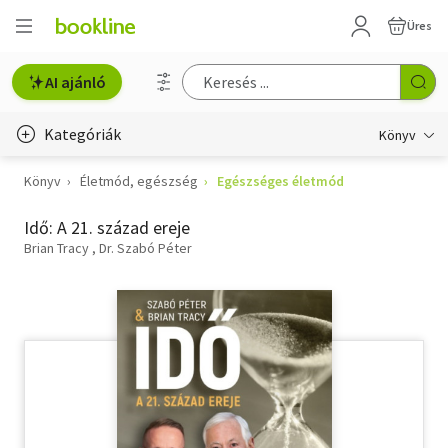
Üres
AI ajánló
Kategóriák
Könyv
Könyv
Életmód, egészség
Egészséges életmód
Életmód, egészség
Idő: A 21. század ereje
Erotika
Brian Tracy
Dr. Szabó Péter
Gyermek- és ifjúsági
Hobbi, szabadidő
Irodalom
Művészet
Szakkönyv