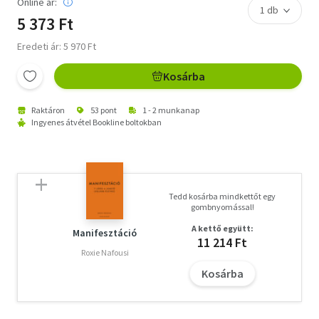
Online ár:
5 373 Ft
Eredeti ár: 5 970 Ft
Kosárba
Raktáron
53 pont
1 - 2 munkanap
Ingyenes átvétel Bookline boltokban
Tedd kosárba mindkettőt egy
gombnyomással!
A kettő együtt:
Manifesztáció
11 214 Ft
Roxie Nafousi
Kosárba