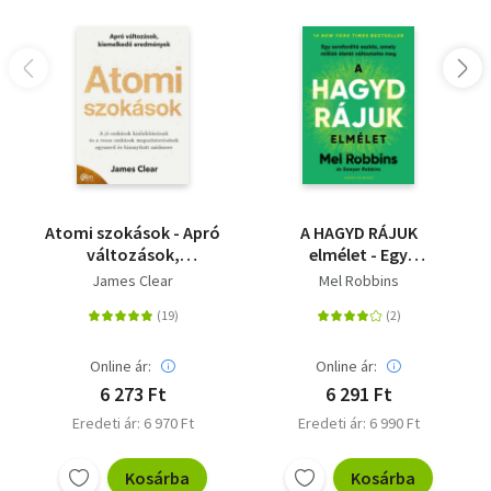
Atomi szokások - Apró
A HAGYD RÁJUK
változások,
elmélet - Egy
kiemelkedő
sorsfordító eszköz,
James Clear
Mel Robbins
eredmények
amely milliók életét
változtatta meg
Online ár:
Online ár:
6 273 Ft
6 291 Ft
Eredeti ár: 6 970 Ft
Eredeti ár: 6 990 Ft
Kosárba
Kosárba