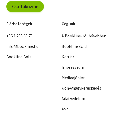
Csatlakozom
Elérhetőségek
Cégünk
+36 1 235 60 70
A Bookline-ról bővebben
info@bookline.hu
Bookline Zöld
Bookline Bolt
Karrier
Impresszum
Médiaajánlat
Könyvnagykereskedés
Adatvédelem
ÁSZF