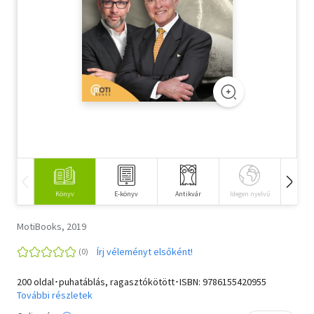
Szótár, nyelvkönyv
Tankönyv, segédkönyv
Társadalomtudomány
Természettudomány
Történelem
Vallás
Könyv
E-könyv
Antikvár
Idegen nyelvű
Hangos
MotiBooks, 2019
Írj véleményt elsőként!
200 oldal･puhatáblás, ragasztókötött･ISBN:
9786155420955
További részletek