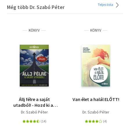
Teljes lista
Még több Dr. Szabó Péter
KÖNYV
KÖNYV
Állj félre a saját
Van élet a halál ELŐTT!
utadból! - Hozd ki az
életedből mindazt,
Dr. Szabó Péter
Dr. Szabó Péter
ami benne van!