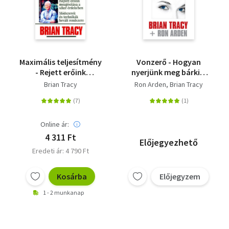
Maximális teljesítmény
Vonzerő - Hogyan
- Rejett erőink
nyerjünk meg bárkit,
mozgósítása a siker
bármilyen helyzetben?
Brian Tracy
Ron Arden
Brian Tracy
érdekében - Módszerek
és technikák bevált
módszere
Online ár:
4 311 Ft
Előjegyezhető
Eredeti ár: 4 790 Ft
Kosárba
Előjegyzem
1 - 2 munkanap