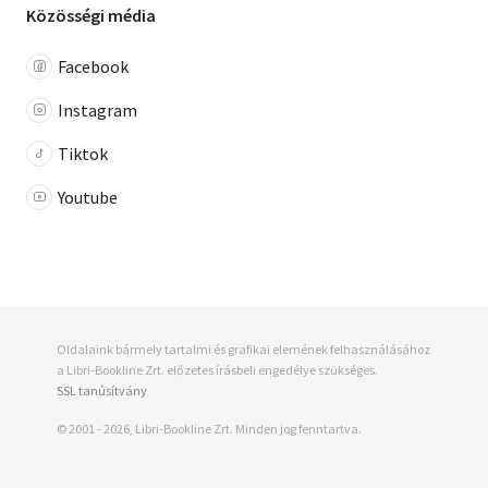
Közösségi média
Facebook
Instagram
Tiktok
Youtube
Oldalaink bármely tartalmi és grafikai elemének felhasználásához
a Libri-Bookline Zrt. előzetes írásbeli engedélye szükséges.
SSL tanúsítvány
© 2001 - 2026, Libri-Bookline Zrt. Minden jog fenntartva.