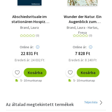
Abschiedsrituale im
Wunder der Natur. Ein
stationären Hospiz -
Augenblick zum
Positive
Innehalten und
Brand, Laura
Brand, Laura - Hartas,
Emotionalisierung von
Staunen - 20
Freya
Trauer
Geschichten über die
kleinen Dinge in der
Natur
Online ár:
Online ár:
22 831 Ft
7 828 Ft
Eredeti ár: 24 032 Ft
Eredeti ár: 8 240 Ft
Kosárba
Kosárba
5 - 10 munkanap
5 - 10 munkanap
Teljes lista
Az általad megtekintett termékek