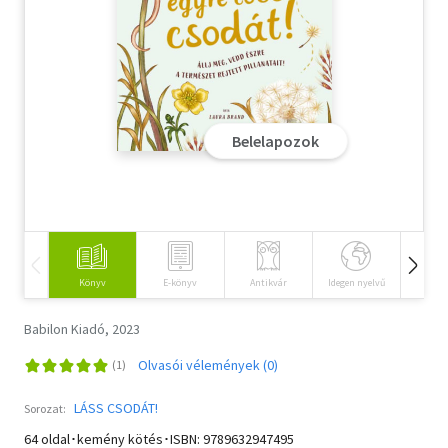
Szótár, nyelvkönyv
Tankönyv, segédkönyv
Társadalomtudomány
Belelapozok
Természettudomány
Történelem
Vallás
Könyv
E-könyv
Antikvár
Idegen nyelvű
Hangos
Babilon Kiadó, 2023
Olvasói vélemények (0)
LÁSS CSODÁT!
Sorozat:
64 oldal･kemény kötés･ISBN:
9789632947495