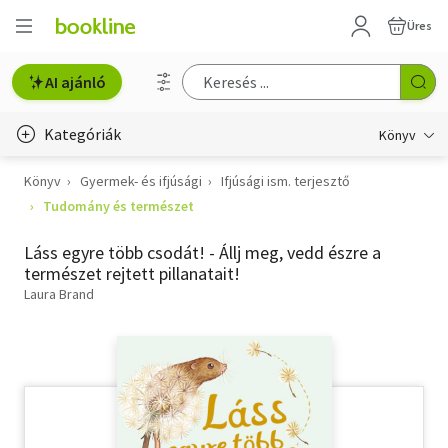
Üres
AI ajánló
Kategóriák
Könyv
Könyv
Gyermek- és ifjúsági
Ifjúsági ism. terjesztő
Életmód, egészség
Tudomány és természet
Erotika
Láss egyre több csodát! - Állj meg, vedd észre a
Gyermek- és ifjúsági
természet rejtett pillanatait!
Laura Brand
Hobbi, szabadidő
Irodalom
Művészet
Szakkönyv