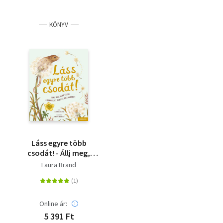
KÖNYV
Láss egyre több
csodát! - Állj meg,
vedd észre a
Laura Brand
természet rejtett
pillanatait!
Online ár:
5 391 Ft