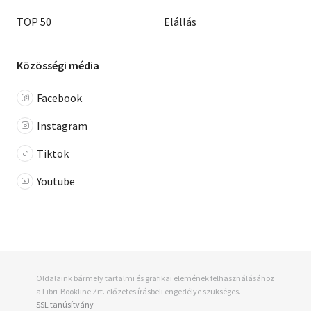
TOP 50
Elállás
Közösségi média
Facebook
Instagram
Tiktok
Youtube
Oldalaink bármely tartalmi és grafikai elemének felhasználásához
a Libri-Bookline Zrt. előzetes írásbeli engedélye szükséges.
SSL tanúsítvány