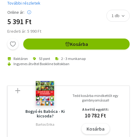
További részletek
Online ár:
5 391 Ft
Eredeti ár: 5 990 Ft
Kosárba
Raktáron
53 pont
2 - 3 munkanap
Ingyenes átvétel Bookline boltokban
Tedd kosárba mindkettőt egy
gombnyomással!
A kettő együtt:
Bogyó és Babóca - Ki
10 782 Ft
kicsoda?
Bartos Erika
Kosárba