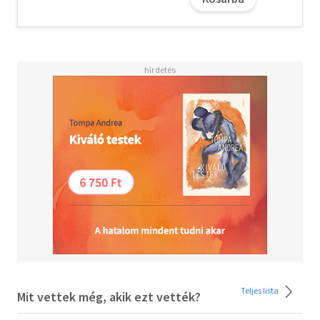
A Láss egyre több csodát! - akárcsak a testvérkötetek - a
pillanat megélésére, a lelassulásra, a békés
szemlélődésre s arra biztatnak, hogy vegyük észre a
környezetünkben játszódó hétköznapi csodákat.
6 éves kortól ajánljuk!
Teljes lista
Mit vettek még, akik ezt vették?