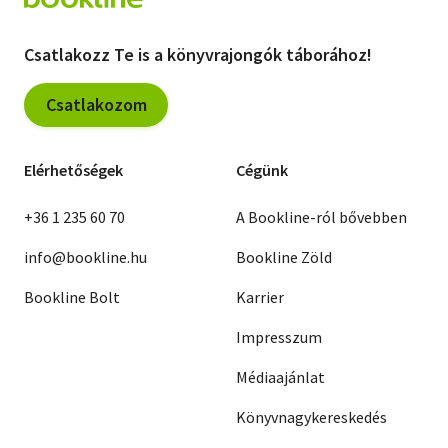
Csatlakozz Te is a könyvrajongók táborához!
Csatlakozom
Elérhetőségek
Cégünk
+36 1 235 60 70
A Bookline-ról bővebben
info@bookline.hu
Bookline Zöld
Bookline Bolt
Karrier
Impresszum
Médiaajánlat
Könyvnagykereskedés