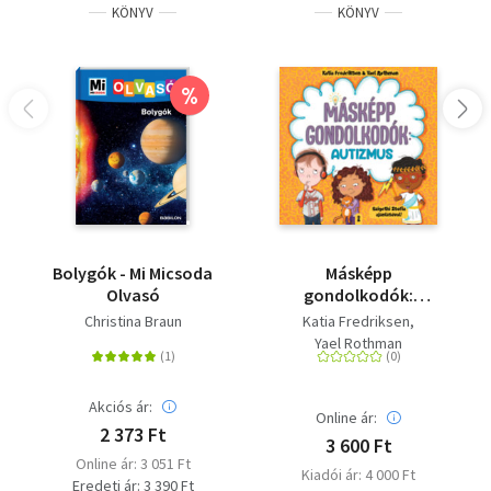
KÖNYV
KÖNYV
%
Bolygók - Mi Micsoda
Másképp
Olvasó
gondolkodók:
Autizmus
Christina Braun
Katia Fredriksen
Yael Rothman
Akciós ár:
Online ár:
2 373 Ft
3 600 Ft
Online ár: 3 051 Ft
Kiadói ár: 4 000 Ft
Eredeti ár: 3 390 Ft