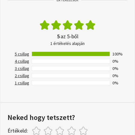
5
az 5-ből
1 értékelés alapján
5 csillag
100%
4 csillag
0%
3 csillag
0%
2 csillag
0%
1 csillag
0%
Neked hogy tetszett?
Értékeld: