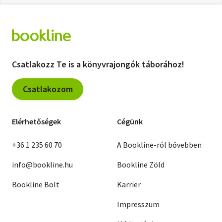
Csatlakozz Te is a könyvrajongók táborához!
Csatlakozom
Elérhetőségek
Cégünk
+36 1 235 60 70
A Bookline-ról bővebben
info@bookline.hu
Bookline Zöld
Bookline Bolt
Karrier
Impresszum