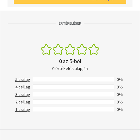
ÉRTÉKELÉSEK
0
az 5-ből
0 értékelés alapján
5 csillag
0%
4 csillag
0%
3 csillag
0%
2 csillag
0%
1 csillag
0%