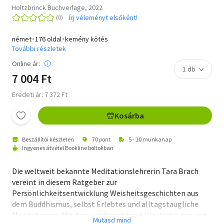
Holtzbrinck Buchverlage, 2022
Írj véleményt elsőként!
német･176 oldal･kemény kötés
További részletek
Online ár:
7 004 Ft
Eredeti ár: 7 372 Ft
Kosárba
Beszállítói készleten
70 pont
5 - 10 munkanap
Ingyenes átvétel Bookline boltokban
Die weltweit bekannte Meditationslehrerin Tara Brach
vereint in diesem Ratgeber zur
Persönlichkeitsentwicklung Weisheitsgeschichten aus
dem Buddhismus, selbst Erlebtes und alltagstaugliche
Meditationen. Mit den wunderschönen Illustrationen von