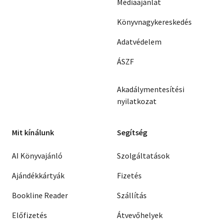
Médiaajánlat
Könyvnagykereskedés
Adatvédelem
ÁSZF
Akadálymentesítési
nyilatkozat
Mit kínálunk
Segítség
AI Könyvajánló
Szolgáltatások
Ajándékkártyák
Fizetés
Bookline Reader
Szállítás
Előfizetés
Átvevőhelyek