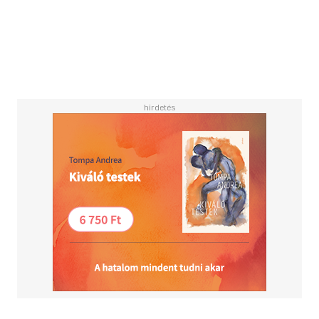
Vicky Alvarez eignet sich dieses außergewöhnliche Buch
auch hervorragend als Geschenk.Das "Gold" in uns ist das,
was der Buddha unsere "innere Gutheit" genannt hat. Es
ist das, was in uns wahr, liebend, schön und frei ist - in jeder
und jedem von uns. Auch wenn Ärger, Wut oder Angst
dieses pure Sein manchmal verbergen, können wir uns
jederzeit wieder mit ihm verbinden. Das Vertrauen in diese
"Gutheit" ist das eigentliche "Selbst-Vertrauen". Dieses
Vertrauen bringt uns Tara Brach in diesem liebevoll
gestalteten Band nahe. Dazu erzählt sie viel Berührendes
aus ihrem eigenen Leben und offenbart Schätze aus der
Weisheit des Buddhismus. Am Ende eines jeden Kapitels
teilt sie mit uns eine kleine Reflexion oder alltagsnahe
Meditation. Dadurch wird das, was wir durch die
Geschichten eher intuitiv gelernt haben, noch einmal
konkret in uns "verankert". Selbst in leidvolleren
Situationen des Lebens hilft es sehr, trotz allem unsere
innere Schönheit nicht aus dem Blick zu verlieren.Konkret
zeigt Tara Brach drei Wege der Achtsamkeit auf: sich zu
öffnen für die Wahrheit des gegenwärtigen Augenblicks,
sich jeder Situation mit Liebe zuwenden und in der Freiheit