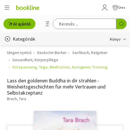
Üres
AI ajánló
Kategóriák
Könyv
Idegen nyelvű
Deutsche Bücher
Sachbuch, Ratgeber
Életmód, egészség
Gesundheit, Körperpflege
Erotika
Entspannung, Yoga, Meditation, Autogenes Training
Gyermek- és ifjúsági
Lass den goldenen Buddha in dir strahlen -
Weisheitsgeschichten für mehr Vertrauen und
Hobbi, szabadidő
Selbstakzeptanz
Brach, Tara
Irodalom
Művészet
Szakkönyv