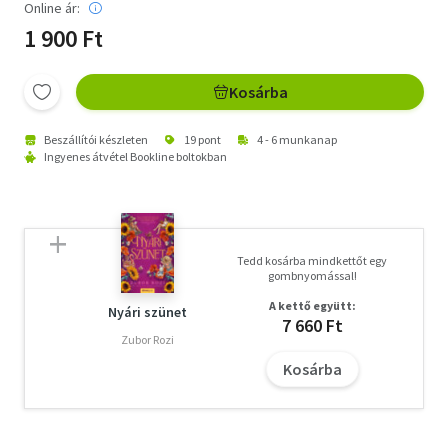
Online ár:
1 900 Ft
Kosárba
Beszállítói készleten
19 pont
4 - 6 munkanap
Ingyenes átvétel Bookline boltokban
Tedd kosárba mindkettőt egy
gombnyomással!
A kettő együtt:
Nyári szünet
7 660 Ft
Zubor Rozi
Kosárba