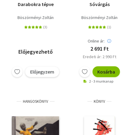
Darabokra tépve
Sóvárgás
Böszörményi Zoltán
Böszörményi Zoltán
Online ár:
2 691 Ft
Előjegyezhető
Eredeti ár: 2 990 Ft
Előjegyzem
Kosárba
2 - 3 munkanap
HANGOSKÖNYV
KÖNYV