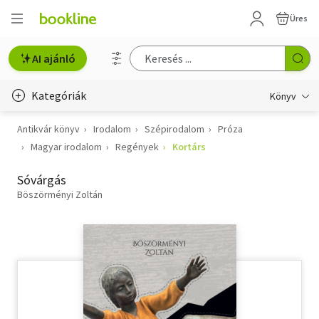
Üres
AI ajánló
Kategóriák
Könyv
Antikvár könyv
Irodalom
Szépirodalom
Próza
Életmód, egészség
Magyar irodalom
Regények
Kortárs
Erotika
Sóvárgás
Gyermek- és ifjúsági
Böszörményi Zoltán
Hobbi, szabadidő
Irodalom
Művészet
Szakkönyv