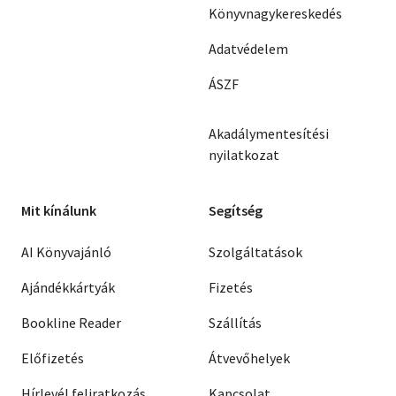
Könyvnagykereskedés
Adatvédelem
ÁSZF
Akadálymentesítési
nyilatkozat
Mit kínálunk
Segítség
AI Könyvajánló
Szolgáltatások
Ajándékkártyák
Fizetés
Bookline Reader
Szállítás
Előfizetés
Átvevőhelyek
Hírlevél feliratkozás
Kapcsolat