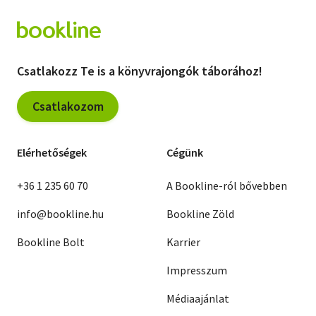
Csatlakozz Te is a könyvrajongók táborához!
Csatlakozom
Elérhetőségek
Cégünk
+36 1 235 60 70
A Bookline-ról bővebben
info@bookline.hu
Bookline Zöld
Bookline Bolt
Karrier
Impresszum
Médiaajánlat