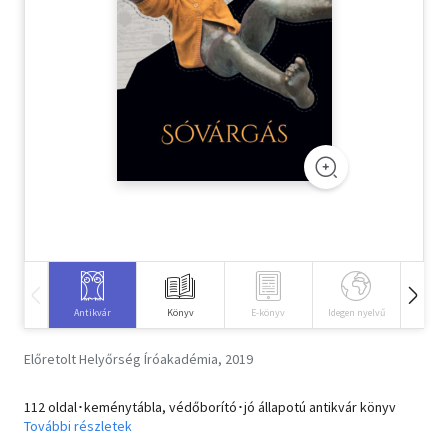
Szótár, nyelvkönyv
Tankönyv, segédkönyv
Társadalomtudomány
Természettudomány
Történelem
Vallás
Antikvár
Könyv
E-könyv
Idegen nyelvű
Hangos
Előretolt Helyőrség Íróakadémia, 2019
112 oldal･keménytábla, védőborító･jó állapotú antikvár könyv
További részletek