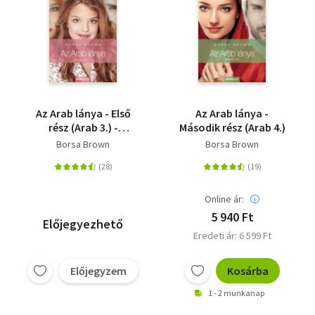
Az Arab lánya - Első
Az Arab lánya -
rész (Arab 3.) -
Második rész (Arab 4.)
"Szenvedély Kelet és
Borsa Brown
Borsa Brown
Nyugat között"
Online ár:
5 940 Ft
Előjegyezhető
Eredeti ár: 6 599 Ft
Előjegyzem
Kosárba
1 - 2 munkanap