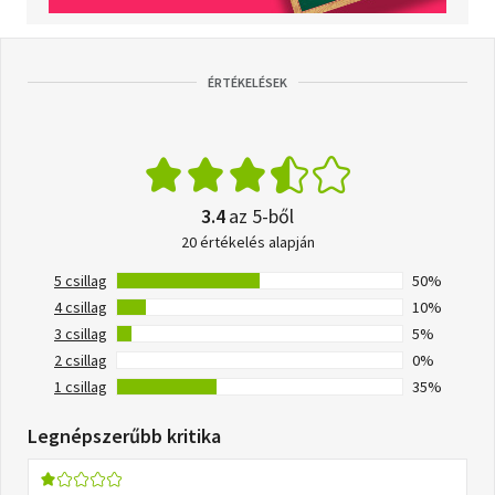
ÉRTÉKELÉSEK
3.4
az 5-ből
20 értékelés alapján
5 csillag
50%
4 csillag
10%
3 csillag
5%
2 csillag
0%
1 csillag
35%
Legnépszerűbb kritika