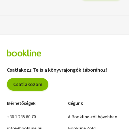
Csatlakozz Te is a könyvrajongók táborához!
Csatlakozom
Elérhetőségek
Cégünk
+36 1 235 60 70
A Bookline-ról bővebben
info@bookline.hu
Bookline Zöld