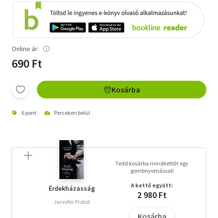
Online ár:
690 Ft
Kosárba
6 pont
Perceken belül
Tedd kosárba mindkettőt egy
gombnyomással!
A kettő együtt:
Érdekházasság
2 980 Ft
Jennifer Probst
Kosárba