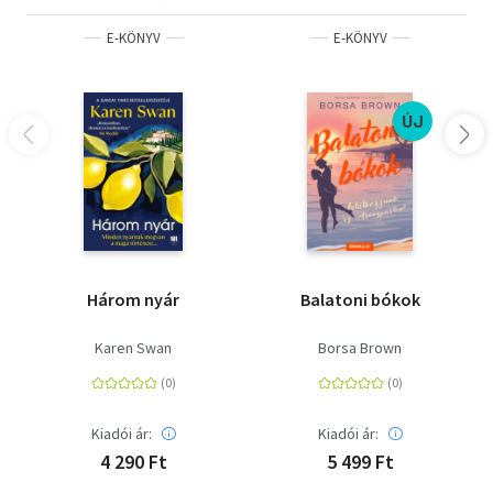
E-KÖNYV
E-KÖNYV
ÚJ
Három nyár
Balatoni bókok
Karen Swan
Borsa Brown
Kiadói ár:
Kiadói ár:
4 290 Ft
5 499 Ft