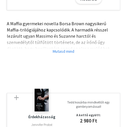
A Maffia gyermekei novella Borsa Brown nagysikerű
Maffia-trilógiájához kapcsolódik. A harmadik résszel
lezárult ugyan Massimo és Suzanne harctól és
szenvedélytől túlfűtött története, de az írónő úgy
döntött, hogy bepillantást enged az olasz család hat
évvel későbbi életébe, mely azóta gyermekekkel is
bővült. A novella tejedelme 16 oldal.
A letöltéssel kapcsolatos kérdésekre
itt
találhat választ.
Olvasd el mások véleményét is!
Tedd kosárba mindkettőt egy
gombnyomással!
A kettő együtt:
Érdekházasság
2 980 Ft
Jennifer Probst