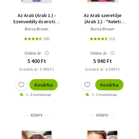
Az Arab (Arab 1.) -
Az Arab szeretője
Szenvedély és erotika
(Arab 2.) - "Keleti
a Kelet kapujában
szenvedély a magyar
Borsa Brown
Borsa Brown
nő szemével."
Online ár:
Online ár:
5 400 Ft
5 940 Ft
Eredeti ár: 5 999 Ft
Eredeti ár: 6 599 Ft
Kosárba
Kosárba
1 - 2 munkanap
1 - 2 munkanap
KÖNYV
KÖNYV