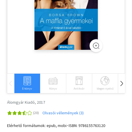
Szótár, nyelvkönyv
Tankönyv, segédkönyv
Társadalomtudomány
Természettudomány
Történelem
Vallás
E-könyv
Könyv
Antikvár
Idegen nyelvű
Hangos
Álomgyár Kiadó, 2017
Olvasói vélemények (3)
Elérhető formátumok: epub, mobi･ISBN:
9786155763120