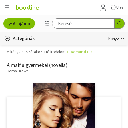
Üres
AI ajánló
Kategóriák
Könyv
e-könyv
Szórakoztató irodalom
Romantikus
Életmód, egészség
A maffia gyermekei (novella)
Erotika
Borsa Brown
Gyermek- és ifjúsági
Hobbi, szabadidő
Irodalom
Művészet
Szakkönyv