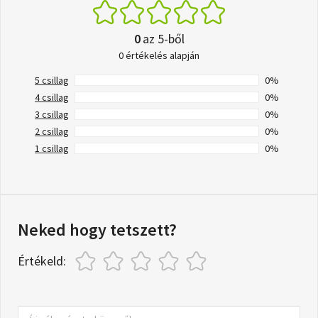
0
az 5-ből
0 értékelés alapján
5 csillag
0%
4 csillag
0%
3 csillag
0%
2 csillag
0%
1 csillag
0%
Neked hogy tetszett?
Értékeld: