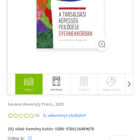
Szótár, nyelvkönyv
Tankönyv, segédkönyv
Társadalomtudomány
Természettudomány
Történelem
Vallás
Könyv
Antikvár
E-könyv
Idegen nyelvű
Hangos
Savaria University Press, 2025
Írj véleményt elsőként!
202 oldal･kemény kötés･ISBN:
9786156489678
Online ár: