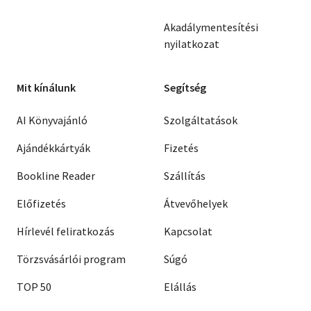
Akadálymentesítési
nyilatkozat
Mit kínálunk
Segítség
AI Könyvajánló
Szolgáltatások
Ajándékkártyák
Fizetés
Bookline Reader
Szállítás
Előfizetés
Átvevőhelyek
Hírlevél feliratkozás
Kapcsolat
Törzsvásárlói program
Súgó
TOP 50
Elállás