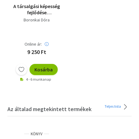
A társalgási képesség
fejlődése
gyermekkorban
Boronkai Dóra
Online ár:
9 250 Ft
Kosárba
4 - 6 munkanap
Teljes lista
Az általad megtekintett termékek
KÖNYV