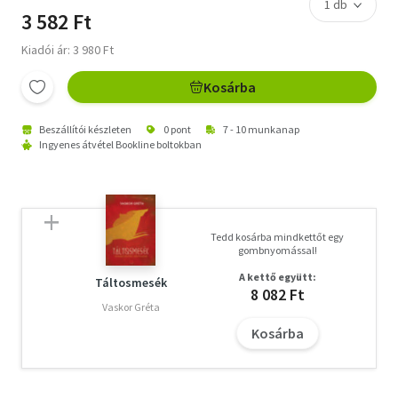
3 582 Ft
Kiadói ár: 3 980 Ft
Kosárba
Beszállítói készleten
0 pont
7 - 10 munkanap
Ingyenes átvétel Bookline boltokban
Tedd kosárba mindkettőt egy
gombnyomással!
A kettő együtt:
Táltosmesék
8 082 Ft
Vaskor Gréta
Kosárba