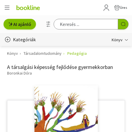
Üres
AI ajánló
Kategóriák
Könyv
Könyv
Társadalomtudomány
Pedagógia
Életmód, egészség
A társalgási képesség fejlődése gyermekkorban
Erotika
Boronkai Dóra
Gyermek- és ifjúsági
Hobbi, szabadidő
Irodalom
Művészet
Szakkönyv