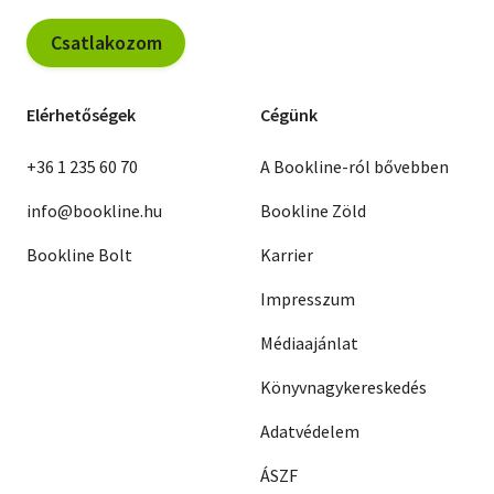
Csatlakozom
Elérhetőségek
Cégünk
+36 1 235 60 70
A Bookline-ról bővebben
info@bookline.hu
Bookline Zöld
Bookline Bolt
Karrier
Impresszum
Médiaajánlat
Könyvnagykereskedés
Adatvédelem
ÁSZF