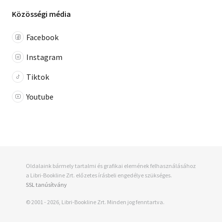
Közösségi média
Facebook
Instagram
Tiktok
Youtube
Oldalaink bármely tartalmi és grafikai elemének felhasználásához
a Libri-Bookline Zrt. előzetes írásbeli engedélye szükséges.
SSL tanúsítvány
© 2001 - 2026, Libri-Bookline Zrt. Minden jog fenntartva.