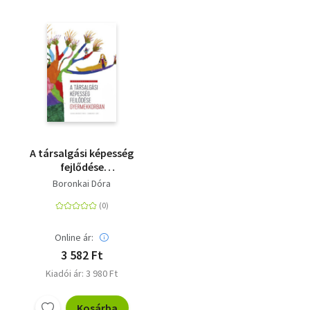
A társalgási képesség
fejlődése
gyermekkorban
Boronkai Dóra
Online ár:
3 582 Ft
Kiadói ár: 3 980 Ft
Kosárba