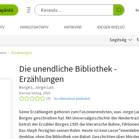
ajánló
R
YV
HANGOSKÖNYV
ANTIKVÁR
IDEGEN NYELVŰ
T
Segítség
ane
Erzählungen
Die unendliche Bibliothek -
Erzählungen
Borges, Jorge Luis
Kampa Verlag, 2026
Írj véleményt elsőként!
Seine Erzählungen gehören zum Faszinierendsten, was Jorge Lu
Borges geschrieben hat. Mit Universalgeschichte der Niedertrac
betrat der Erzähler Borges 1935 die literarische Bühne, Fiktione
Das Aleph festigten seinen Ruhm. Heute ist kein Leser*innenleb
denkbar ohne Die Bibliothek von Babel. Geschichten über Mörder