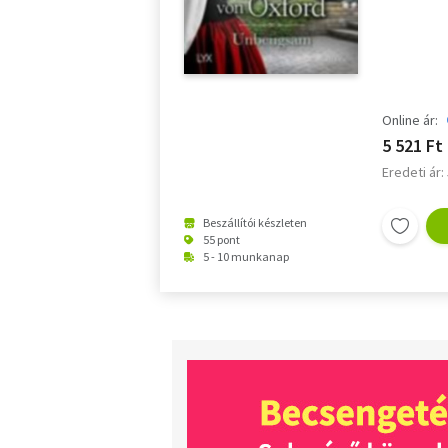
Online ár:
5 521 Ft
Eredeti ár:
Beszállítói készleten
55 pont
5 - 10 munkanap