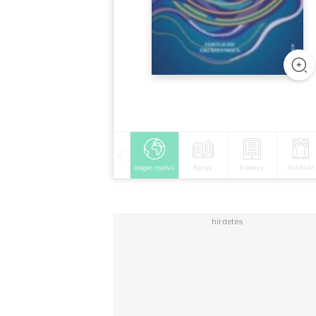
Idegen nyelvű
Könyv
E-könyv
Antikvár