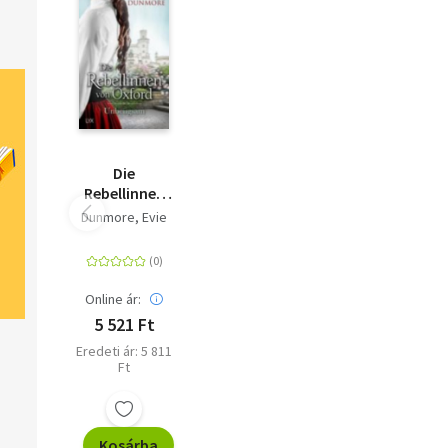
Die
Rebellinnen
von Oxford -
Dunmore, Evie
Unbeugsam
Online ár:
5 521 Ft
Eredeti ár: 5 811
Ft
Kosárba