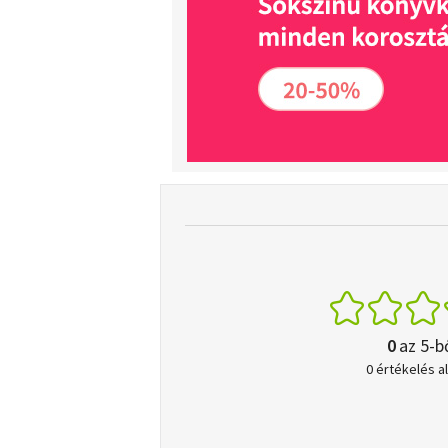
0
az 5-b
0 értékelés a