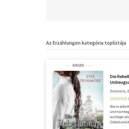
Az Erzählungen kategória toplistája
IDEGEN
Die Rebel
Unbeugs
Dunmore, 
Wer in stille 
und hochbega
wichtiger als
Oxford und 
sehnt si...