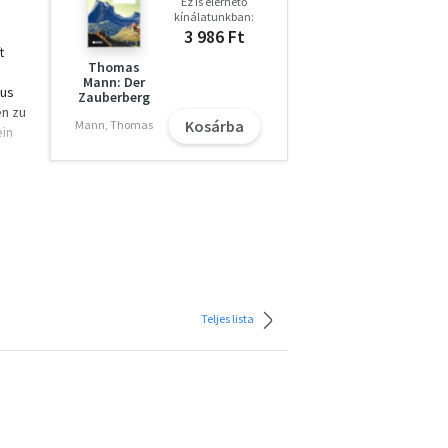
Ez is elérhető
kínálatunkban:
3 986 Ft
t
Thomas
Mann: Der
aus
Zauberberg
en zu
Kosárba
Mann, Thomas
ein
Teljes lista