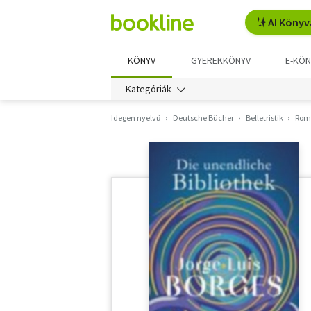
AI Könyv
KÖNYV
GYEREKKÖNYV
E-KÖN
Kategóriák
Idegen nyelvű
Deutsche Bücher
Belletristik
Rom