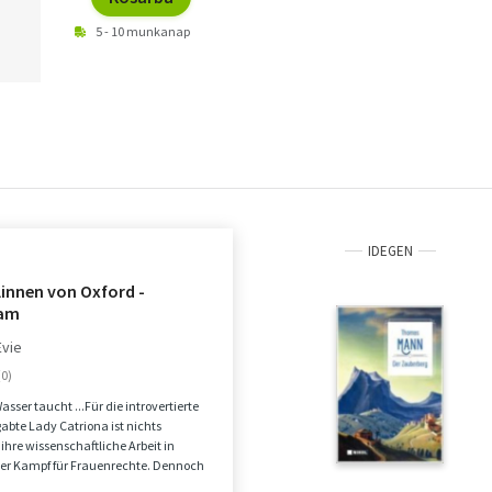
5 - 10 munkanap
IDEGEN
linnen von Oxford -
am
Evie
Wasser taucht ...Für die introvertierte
bte Lady Catriona ist nichts
 ihre wissenschaftliche Arbeit in
der Kampf für Frauenrechte. Dennoch