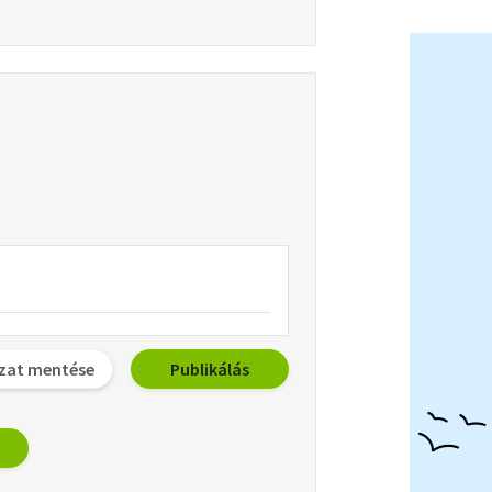
zat mentése
Publikálás