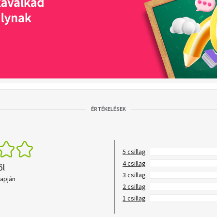
ÉRTÉKELÉSEK
5 csillag
4 csillag
ől
3 csillag
lapján
2 csillag
1 csillag