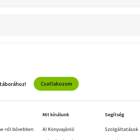
Csatlakozom
 táborához!
Mit kínálunk
Segítség
ne-ról bővebben
AI Könyvajánló
Szolgáltatások