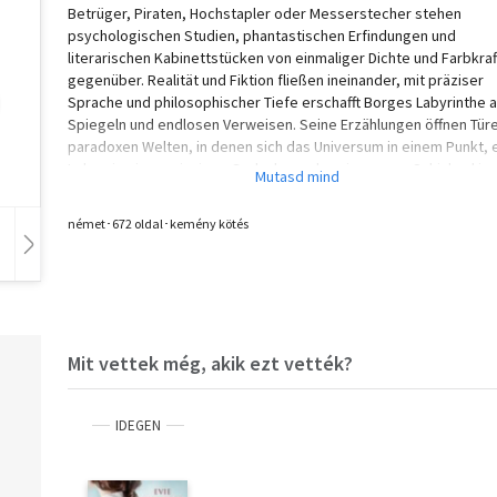
Betrüger, Piraten, Hochstapler oder Messerstecher stehen
psychologischen Studien, phantastischen Erfindungen und
literarischen Kabinettstücken von einmaliger Dichte und Farbkraf
gegenüber. Realität und Fiktion fließen ineinander, mit präziser
Sprache und philosophischer Tiefe erschafft Borges Labyrinthe 
Spiegeln und endlosen Verweisen. Seine Erzählungen öffnen Tür
paradoxen Welten, in denen sich das Universum in einem Punkt, 
Leben in einem einzigen Gedanken oder ein ganzes Schicksal in
einer Entscheidung verdichtet.
német･672 oldal･kemény kötés
Hangoskönyv
Film
Zene
Mit vettek még, akik ezt vették?
IDEGEN