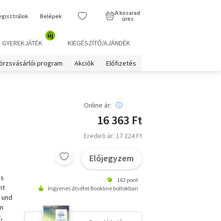
A kosarad
egisztrálok
Belépek
üres
új
GYEREKJÁTÉK
KIEGÉSZÍTŐ/AJÁNDÉK
örzsvásárlói program
Akciók
Előfizetés
Online ár:
16 363 Ft
Eredeti ár: 17 224 Ft
Előjegyzem
is
163 pont
ht
Ingyenes átvétel Bookline boltokban
n und
en
,