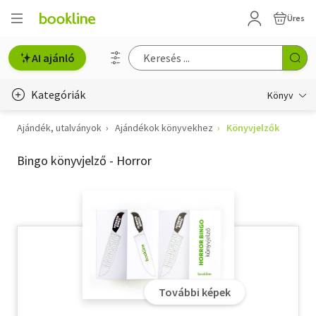
Üres
AI ajánló
Kategóriák
Könyv
Ajándék, utalványok
Ajándékok könyvekhez
Könyvjelzők
Életmód, egészség
Bingo könyvjelző - Horror
Erotika
Gyermek- és ifjúsági
Hobbi, szabadidő
Irodalom
Művészet
További képek
Szakkönyv