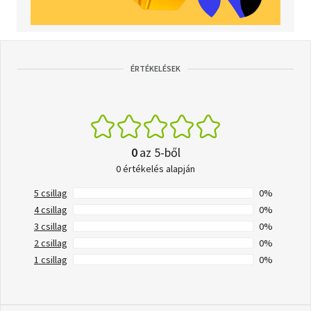
ÉRTÉKELÉSEK
0
az 5-ből
0 értékelés alapján
5 csillag
0%
4 csillag
0%
3 csillag
0%
2 csillag
0%
1 csillag
0%