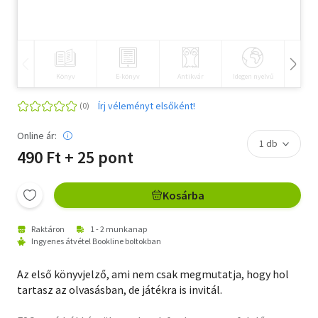
Szótár, nyelvkönyv
Tankönyv, segédkönyv
Könyv
E-könyv
Antikvár
Idegen nyelvű
Hangos
Társadalomtudomány
Írj véleményt elsőként!
Természettudomány
Online ár:
Történelem
490 Ft + 25 pont
Vallás
Kosárba
Raktáron
1 - 2 munkanap
Ingyenes átvétel Bookline boltokban
Az első könyvjelző, ami nem csak megmutatja, hogy hol
tartasz az olvasásban, de játékra is invitál.