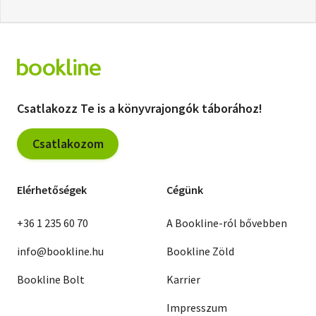
Csatlakozz Te is a könyvrajongók táborához!
Csatlakozom
Elérhetőségek
Cégünk
+36 1 235 60 70
A Bookline-ról bővebben
info@bookline.hu
Bookline Zöld
Bookline Bolt
Karrier
Impresszum