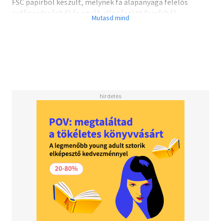
FSC papírból készült, melynek fa alapanyaga felelős
erdőgazdaságból és egyéb ellenőrzött forrásból
származik.
Az összesen ötféle tematikában elérhető - életrajz,
fantasy, krimi, horror, romantika – Bingó Könyvjelző
kétféle játékmódban is játszható:
Alapjáték:
1. Kezdd el olvasni a könyvet!
2. Figyeld, felbukkan-e benne a könyvjelző 16 témájának
valamelyike!
3. Ha igen, ikszeld be az adott témát tartalmazó
négyzetet!
4. Ha befejezted a könyvet, számold össze az ikszeket!
5. Oszd meg az eredményt mindenkivel, aki örülhet neki
(például velünk ;))!
Meccs 2 vagy több játékosnak, személyenként egy
könyvjelzővel:
Minden játékos ugyanazt a művet olvassa, de külön
könyvjelzőn bingózik.