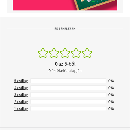
ÉRTÉKELÉSEK
0
az 5-ből
0 értékelés alapján
5 csillag
0%
4 csillag
0%
3 csillag
0%
2 csillag
0%
1 csillag
0%