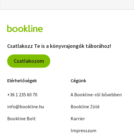
Csatlakozz Te is a könyvrajongók táborához!
Csatlakozom
Elérhetőségek
Cégünk
+36 1 235 60 70
A Bookline-ról bővebben
info@bookline.hu
Bookline Zöld
Bookline Bolt
Karrier
Impresszum