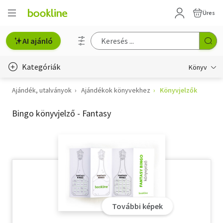
Üres
AI ajánló
Kategóriák
Könyv
Ajándék, utalványok
Ajándékok könyvekhez
Könyvjelzők
Életmód, egészség
Bingo könyvjelző - Fantasy
Erotika
Gyermek- és ifjúsági
Hobbi, szabadidő
Irodalom
Művészet
További képek
Szakkönyv