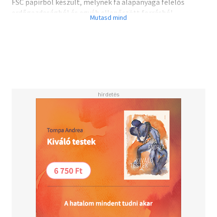
FSC papírból készült, melynek fa alapanyaga felelős
erdőgazdaságból és egyéb ellenőrzött forrásból
származik.
Az összesen ötféle tematikában elérhető - életrajz,
fantasy, krimi, horror, romantika – Bingó Könyvjelző
kétféle játékmódban is játszható:
Alapjáték:
1. Kezdd el olvasni a könyvet!
2. Figyeld, felbukkan-e benne a könyvjelző 16 témájának
valamelyike!
3. Ha igen, ikszeld be az adott témát tartalmazó
négyzetet!
4. Ha befejezted a könyvet, számold össze az ikszeket!
5. Oszd meg az eredményt mindenkivel, aki örülhet neki
(például velünk ;))!
Meccs 2 vagy több játékosnak, személyenként egy
könyvjelzővel:
Minden játékos ugyanazt a művet olvassa, de külön
könyvjelzőn bingózik.