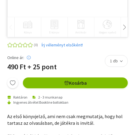
Szótár, nyelvkönyv
Tankönyv, segédkönyv
Könyv
E-könyv
Antikvár
Idegen nyelvű
Hangos
Társadalomtudomány
Írj véleményt elsőként!
Természettudomány
Online ár:
Történelem
490 Ft + 25 pont
Vallás
Kosárba
Raktáron
2 - 3 munkanap
Ingyenes átvétel Bookline boltokban
Az első könyvjelző, ami nem csak megmutatja, hogy hol
tartasz az olvasásban, de játékra is invitál.