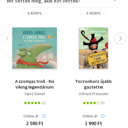
Mit vettek még, akik ezt vették?
E-KÖNYV
E-KÖNYV
A szomjas troll - Kis
Torzonborz újabb
viking legendárium
gaztettei
Varró Dániel
Otfried Preussler
Online ár:
Online ár:
2 590 Ft
1 990 Ft