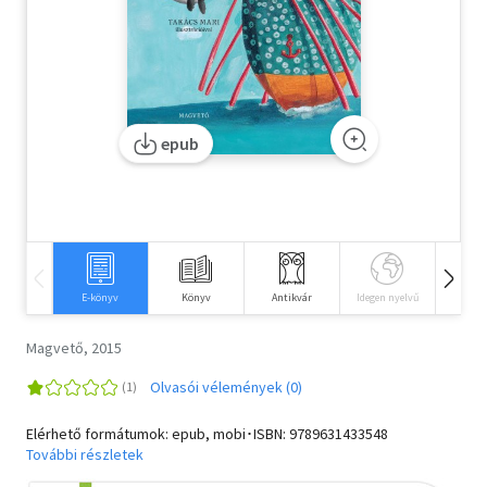
Szótár, nyelvkönyv
Tankönyv, segédkönyv
Társadalomtudomány
epub
Természettudomány
Történelem
Vallás
E-könyv
Könyv
Antikvár
Idegen nyelvű
Hangos
Magvető, 2015
Olvasói vélemények (0)
Elérhető formátumok: epub, mobi･ISBN:
9789631433548
További részletek