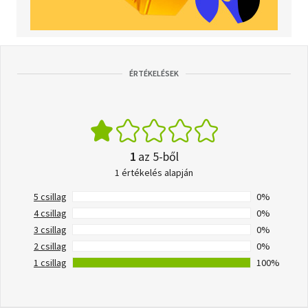
ÉRTÉKELÉSEK
1
az 5-ből
1 értékelés alapján
5 csillag
0%
4 csillag
0%
3 csillag
0%
2 csillag
0%
1 csillag
100%