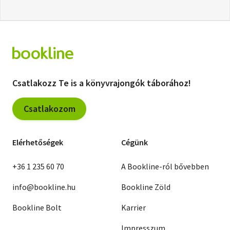
Csatlakozz Te is a könyvrajongók táborához!
Csatlakozom
Elérhetőségek
Cégünk
+36 1 235 60 70
A Bookline-ról bővebben
info@bookline.hu
Bookline Zöld
Bookline Bolt
Karrier
Impresszum