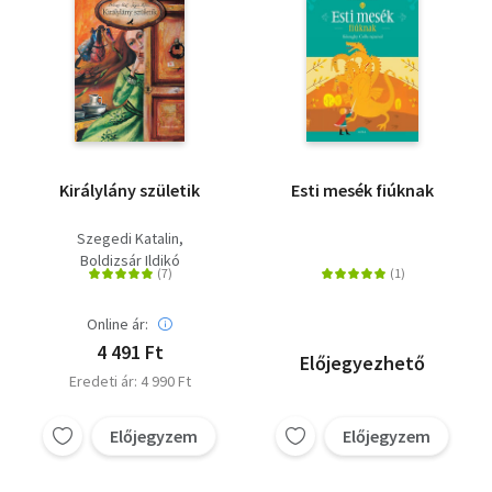
Királylány születik
Esti mesék fiúknak
Szegedi Katalin
Boldizsár Ildikó
Online ár:
4 491 Ft
Előjegyezhető
Eredeti ár: 4 990 Ft
Előjegyzem
Előjegyzem