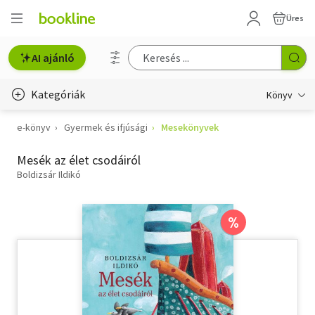
Üres
AI ajánló
Kategóriák
Könyv
e-könyv
Gyermek és ifjúsági
Mesekönyvek
Életmód, egészség
Mesék az élet csodáiról
Erotika
Boldizsár Ildikó
Gyermek- és ifjúsági
Hobbi, szabadidő
%
Irodalom
Művészet
Szakkönyv