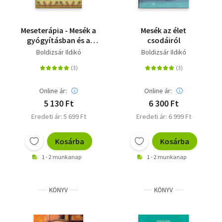
Meseterápia - Mesék a
Mesék az élet
gyógyításban és a
csodáiról
mindennapokban
Boldizsár Ildikó
Boldizsár Ildikó
Online ár:
Online ár:
5 130 Ft
6 300 Ft
Eredeti ár: 5 699 Ft
Eredeti ár: 6 999 Ft
Kosárba
Kosárba
1 - 2 munkanap
1 - 2 munkanap
KÖNYV
KÖNYV