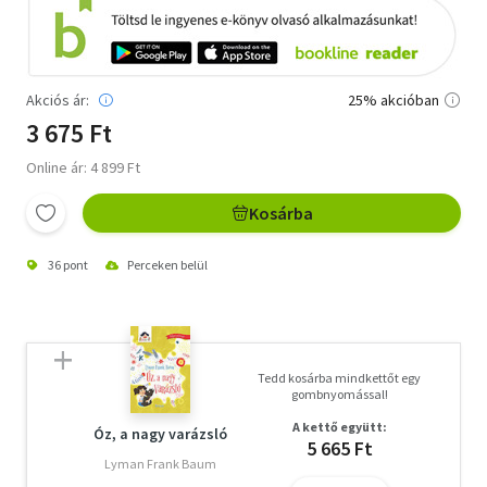
Akciós ár:
25% akcióban
3 675 Ft
Online ár: 4 899 Ft
Kosárba
36 pont
Perceken belül
Tedd kosárba mindkettőt egy
gombnyomással!
A kettő együtt:
Óz, a nagy varázsló
5 665 Ft
Lyman Frank Baum