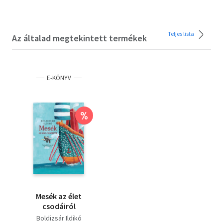
Teljes lista
Az általad megtekintett termékek
E-KÖNYV
%
Mesék az élet
csodáiról
Boldizsár Ildikó