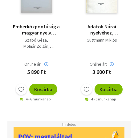
Emberközpontúság a
Adatok Nárai
magyar nyelv
nyelvéhez,
oktatásában és
néprajzához
Szabó Géza
Guttmann Miklós
kutatásában
Molnár Zoltán
Guttmann Miklós
Online ár:
Online ár:
5 890 Ft
3 600 Ft
Kosárba
Kosárba
4 - 6 munkanap
4 - 6 munkanap