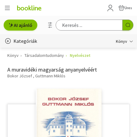
Üres
AI ajánló
Kategóriák
Könyv
Könyv
Társadalomtudomány
Nyelvészet
Életmód, egészség
A muravidéki magyarság anyanyelvéért
Erotika
Bokor József
Guttmann Miklós
Gyermek- és ifjúsági
Hobbi, szabadidő
Irodalom
Művészet
Szakkönyv