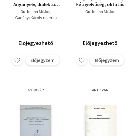
Anyanyelv, dialektus,
kétnyelvűség, oktatás
kétnyelvűség, oktatás
Guttmann Miklós
Guttmann Miklós
- Cikkek, tanulmányok
Gadányi Károly (szerk.)
(A tanár és kutató 60.
születésnapja
tiszteletére)
Előjegyezhető
Előjegyezhető
Előjegyzem
Előjegyzem
ANTIKVÁR
ANTIKVÁR