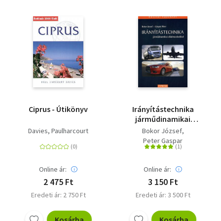
Ciprus - Útikönyv
Irányítástechnika
járműdinamikai
alkalmazásokkal
Davies, Paulharcourt
Bokor József
Peter Gaspar
Online ár:
Online ár:
2 475 Ft
3 150 Ft
Eredeti ár: 2 750 Ft
Eredeti ár: 3 500 Ft
Kosárba
Kosárba