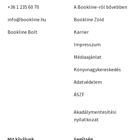
+36 1 235 60 70
A Bookline-ról bővebben
info@bookline.hu
Bookline Zöld
Bookline Bolt
Karrier
Impresszum
Médiaajánlat
Könyvnagykereskedés
Adatvédelem
ÁSZF
Akadálymentesítési
nyilatkozat
Mit kínálunk
Segítség