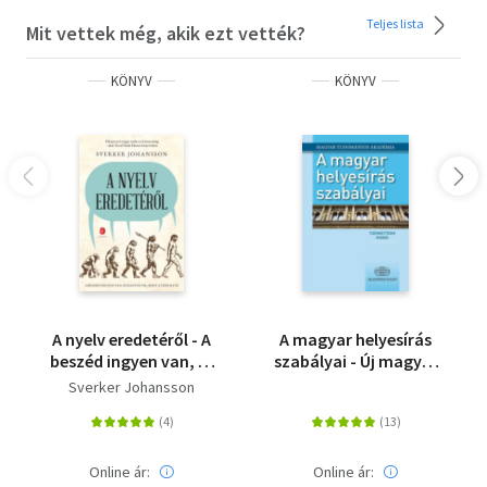
Teljes lista
Mit vettek még, akik ezt vették?
KÖNYV
KÖNYV
A nyelv eredetéről - A
A magyar helyesírás
beszéd ingyen van, és
szabályai - Új magyar
hazudunk, mint a
helyesírás - 12. kiadás
Sverker Johansson
vízfolyás
Online ár:
Online ár: