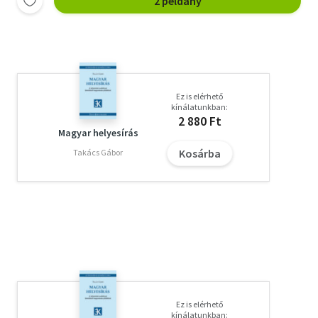
2 példány
Ez is elérhető
kínálatunkban:
2 880 Ft
Magyar helyesírás
Kosárba
Takács Gábor
Ez is elérhető
kínálatunkban: