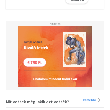
Szociológia Tanszékének egyetemi tanára betekintést ad
ebbe az együttélésbe, amelyben a tudományos elit a
szocialista hatalommal hol együttműködött, hol
küzdött, de mindig a határait feszegette. A könyvből
kiderül az is, hogyan vált a szaktudás egyszerre a rendszer
motorjává és áldozatává, és hogyan vallott kudarcot a
pártállamnak a tudományba, a szaktudásba vetett hiten
alapuló diktatórikus fejlesztő politikája.
Teljes lista
Mit vettek még, akik ezt vették?