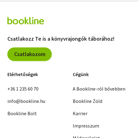
Csatlakozz Te is a könyvrajongók táborához!
Csatlakozom
Elérhetőségek
Cégünk
+36 1 235 60 70
A Bookline-ról bővebben
info@bookline.hu
Bookline Zöld
Bookline Bolt
Karrier
Impresszum