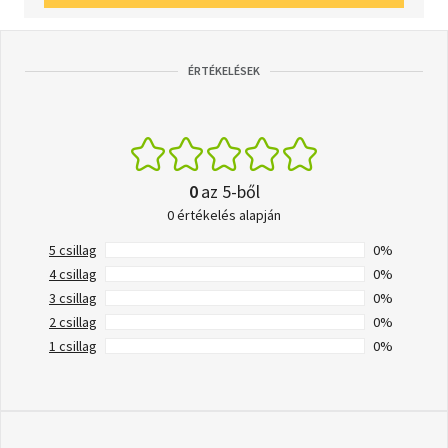
ÉRTÉKELÉSEK
0
az 5-ből
0 értékelés alapján
5 csillag
0%
4 csillag
0%
3 csillag
0%
2 csillag
0%
1 csillag
0%