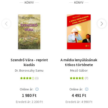
KÖNYV
KÖNYV
Szendrő Vára - reprint
A média lenyúlásának
kiadás
titkos története
Dr. Borovszky Samu
Mező Gábor
Online ár:
Online ár:
1 980 Ft
4 491 Ft
Eredeti ár: 2 200 Ft
Eredeti ár: 4 990 Ft