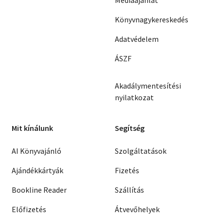
Médiaajánlat
Könyvnagykereskedés
Adatvédelem
ÁSZF
Akadálymentesítési
nyilatkozat
Mit kínálunk
Segítség
AI Könyvajánló
Szolgáltatások
Ajándékkártyák
Fizetés
Bookline Reader
Szállítás
Előfizetés
Átvevőhelyek