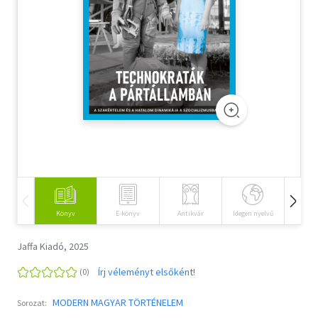
Szótár, nyelvkönyv
Tankönyv, segédkönyv
Társadalomtudomány
Természettudomány
Történelem
Vallás
Könyv
E-könyv
Antikvár
Idegen nyelvű
Hangos
Jaffa Kiadó, 2025
Írj véleményt elsőként!
MODERN MAGYAR TÖRTÉNELEM
Sorozat: