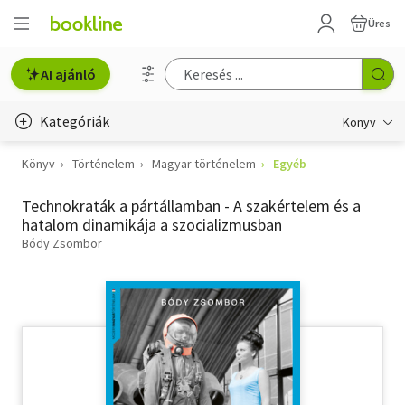
Üres
AI ajánló
Kategóriák
Könyv
Könyv
Történelem
Magyar történelem
Egyéb
Életmód, egészség
Technokraták a pártállamban - A szakértelem és a
Erotika
hatalom dinamikája a szocializmusban
Gyermek- és ifjúsági
Bódy Zsombor
Hobbi, szabadidő
Irodalom
Művészet
Szakkönyv