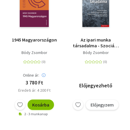
1945 Magyarországon
Az ipari munka
társadalma - Szociális
kihívások, liberális és
Bódy Zsombor
Bódy Zsombor
korporatív válaszok
Magyarországon a 19.
század végétől a
második
Online ár:
világháborúig
3 780 Ft
Előjegyezhető
Eredeti ár: 4 200 Ft
Kosárba
Előjegyzem
2 - 3 munkanap