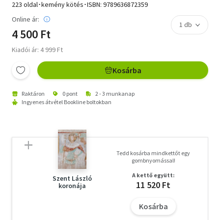
223 oldal･kemény kötés･ISBN:
9789636872359
Online ár:
4 500 Ft
Kiadói ár: 4 999 Ft
Kosárba
Raktáron
0 pont
2 - 3 munkanap
Ingyenes átvétel Bookline boltokban
Tedd kosárba mindkettőt egy
gombnyomással!
A kettő együtt:
Szent László
11 520 Ft
koronája
Kosárba