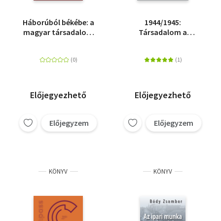
Háborúból békébe: a
1944/1945:
magyar társadalom
Társadalom a
1918 után
háborúban -
Folytonosság és
változás
Magyarországon
Előjegyezhető
Előjegyezhető
Előjegyzem
Előjegyzem
KÖNYV
KÖNYV