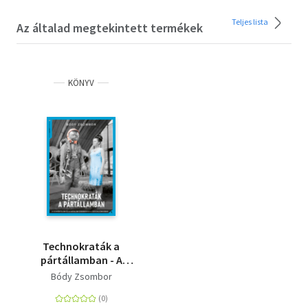
Teljes lista
Az általad megtekintett termékek
KÖNYV
Technokraták a
pártállamban - A
szakértelem és a
Bódy Zsombor
hatalom dinamikája a
szocializmusban