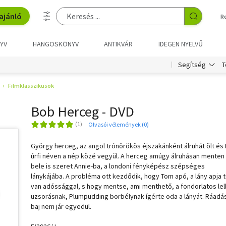
ajánló
R
YV
HANGOSKÖNYV
ANTIKVÁR
IDEGEN NYELVŰ
T
Segítség
Filmklasszikusok
Bob Herceg - DVD
Olvasói vélemények (0)
György herceg, az angol trónörökös éjszakánként álruhát ölt és
úrfi néven a nép közé vegyül. A herceg amúgy álruhásan menten
bele is szeret Annie-ba, a londoni fényképész szépséges
lánykájába. A probléma ott kezdődik, hogy Tom apó, a lány apja t
van adóssággal, s hogy mentse, ami menthető, a fondorlatos le
uzsorásnak, Plumpudding borbélynak ígérte oda a lányát. Ráadás
baj nem jár egyedül.