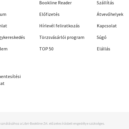
Bookline Reader
Szállítás
zum
Előfizetés
Átvevőhelyek
nlat
Hírlevél feliratkozás
Kapcsolat
ykereskedés
Törzsvásárlói program
Súgó
elem
TOP 50
Elállás
entesítési
zat
sználásához a Libri-Bookline Zrt. előzetes írásbeli engedélye szükséges.