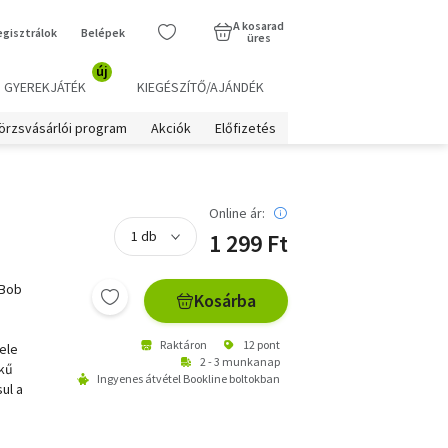
A kosarad
egisztrálok
Belépek
üres
új
GYEREKJÁTÉK
KIEGÉSZÍTŐ/AJÁNDÉK
örzsvásárlói program
Akciók
Előfizetés
Online ár:
1 299 Ft
 Bob
Kosárba
Raktáron
12 pont
ele
2 - 3 munkanap
lkű
Ingyenes átvétel Bookline boltokban
ul a