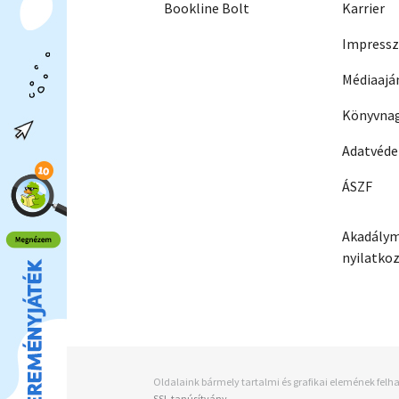
Bookline Bolt
Karrier
Impress
Médiaajá
Könyvnag
Adatvéd
ÁSZF
Akadálym
nyilatko
Oldalaink bármely tartalmi és grafikai elemének felha
SSL tanúsítvány