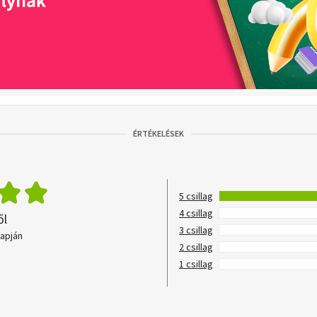
ÉRTÉKELÉSEK
5 csillag
4 csillag
ől
3 csillag
lapján
2 csillag
1 csillag