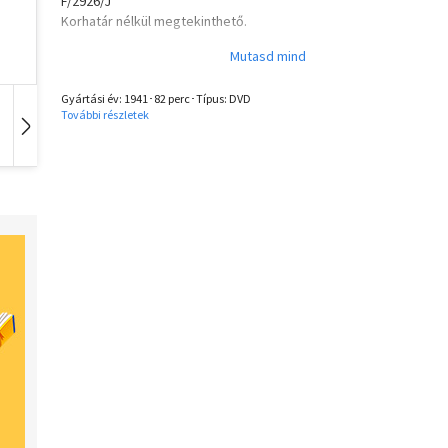
F/2926/J
Korhatár nélkül megtekinthető.
Gyártási év: 1941･82 perc･Típus: DVD
További részletek
Idegen nyelvű
Hangoskönyv
Zene