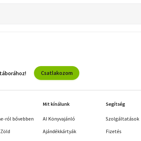
Csatlakozom
 táborához!
Mit kínálunk
Segítség
ne-ról bővebben
AI Könyvajánló
Szolgáltatások
 Zöld
Ajándékkártyák
Fizetés