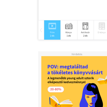
Film
Könyv
Antikvár
E-könyv
2 db
1 db
2 db