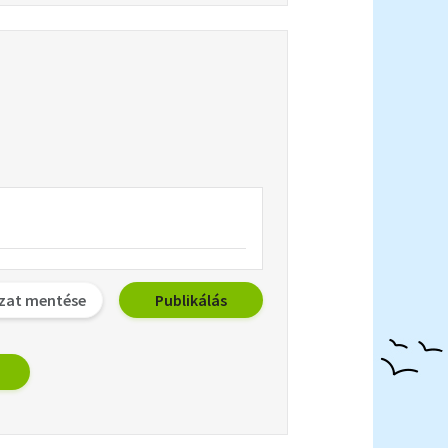
zat mentése
Publikálás