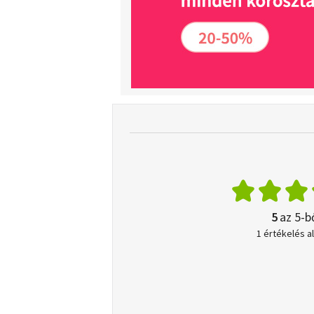
5
az 5-b
1 értékelés a