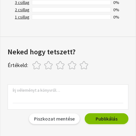
3 csillag
0%
2 csillag
0%
1 csillag
0%
Neked hogy tetszett?
Értékeld:
Piszkozat mentése
Publikálás