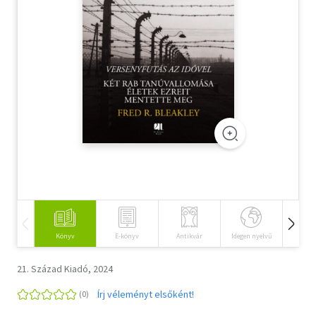
Szótár, nyelvkönyv
Tankönyv, segédkönyv
Társadalomtudomány
Természettudomány
Történelem
Vallás
Könyv
E-könyv
Antikvár
Idegen nyelvű
Hangos
21. Század Kiadó, 2024
Írj véleményt elsőként!