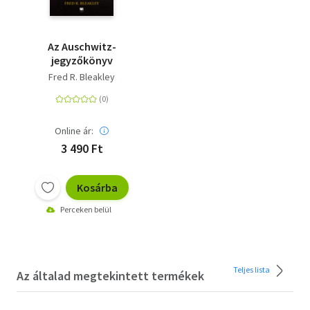
Az Auschwitz-
jegyzőkönyv
Fred R. Bleakley
Online ár:
3 490 Ft
Kosárba
Perceken belül
Teljes lista
Az általad megtekintett termékek