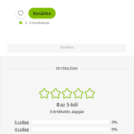
Kosárba
2 - 3 munkanap
ÉRTÉKELÉSEK
0
az 5-ből
0 értékelés alapján
5 csillag
0%
4 csillag
0%