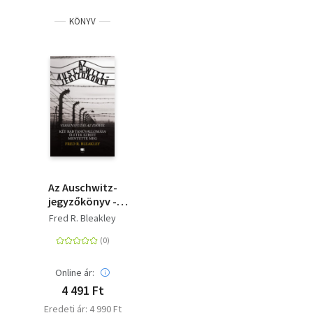
KÖNYV
Az Auschwitz-
jegyzőkönyv -
versenyfutás az idővel
Fred R. Bleakley
- Két rab
tanúvallomása életek
ezreit mentette meg
Online ár:
4 491 Ft
Eredeti ár: 4 990 Ft