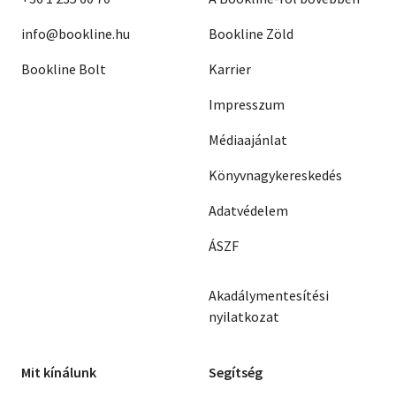
info@bookline.hu
Bookline Zöld
Bookline Bolt
Karrier
Impresszum
Médiaajánlat
Könyvnagykereskedés
Adatvédelem
ÁSZF
Akadálymentesítési
nyilatkozat
Mit kínálunk
Segítség