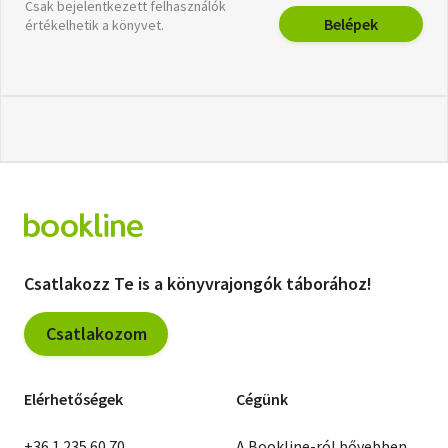
Csak bejelentkezett felhasználók
Belépek
értékelhetik a könyvet.
Csatlakozz Te is a könyvrajongók táborához!
Csatlakozom
Elérhetőségek
Cégünk
+36 1 235 60 70
A Bookline-ról bővebben