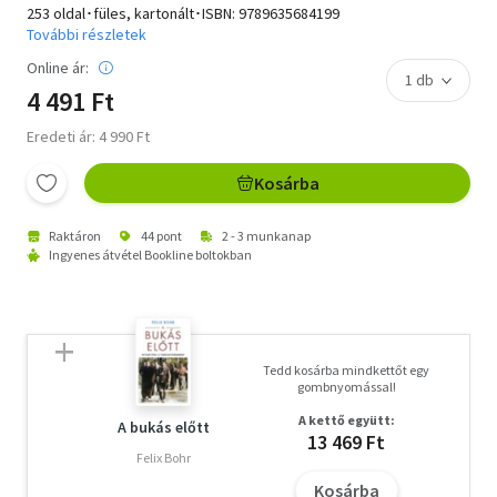
253 oldal･füles, kartonált･ISBN:
9789635684199
További részletek
Online ár:
4 491 Ft
Eredeti ár: 4 990 Ft
Kosárba
Raktáron
44 pont
2 - 3 munkanap
Ingyenes átvétel Bookline boltokban
Tedd kosárba mindkettőt egy
gombnyomással!
A kettő együtt:
A bukás előtt
13 469 Ft
Felix Bohr
Kosárba