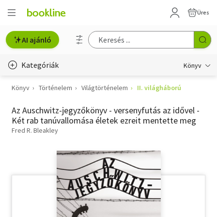
Üres
AI ajánló
Kategóriák
Könyv
Könyv
Történelem
Világtörténelem
II. világháború
Életmód, egészség
Az Auschwitz-jegyzőkönyv - versenyfutás az idővel -
Erotika
Két rab tanúvallomása életek ezreit mentette meg
Gyermek- és ifjúsági
Fred R. Bleakley
Hobbi, szabadidő
Irodalom
Művészet
Szakkönyv