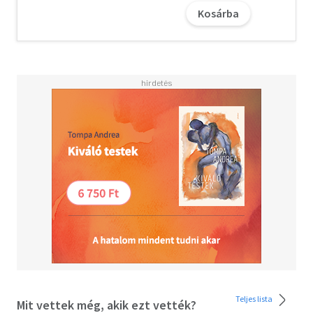
hónapokon át tétovázó magyar politikai vezetés végre
Kosárba
cselekedni próbáljon - alig néhány órával azelőtt, hogy
további több mint kétszázezer zsidót deportáltak volna
Budapestről.
"Döbbenetes élettörténet az auschwitzi haláltáborból:
Mordowicz ritka megmenekülésének története révén
fogalmat alkothatunk a Holocaust felmérhetetlen,
szörnyű tragédiájáról." - David I. Kertzer, a Brown Egyetem
antropológiaprofesszora, The Pope and Mussolini című
Pulitzer-díjas könyv szerzője.
"Fred Bleakley hosszas kutatások után leírja az igazságot
ebben a mai napig igen megosztó történetben.
Hihetetlenül érdekes munka." - Dr. Tibori-Szabó Zoltán,
holocaustkutató, a kolozsvári Babeş-Bolyai Egyetem
oktatója
Fred R. Bleakley író, nyugalmazott újságíró, korábban a
Business Weeknél, az Institutional Investornél, a New York
Timesnál, és a Wall Street Journalnél dolgozott. Az
Teljes lista
Mit vettek még, akik ezt vették?
Auschwitz-jegyzőkönyvek témájába azután ásta bele