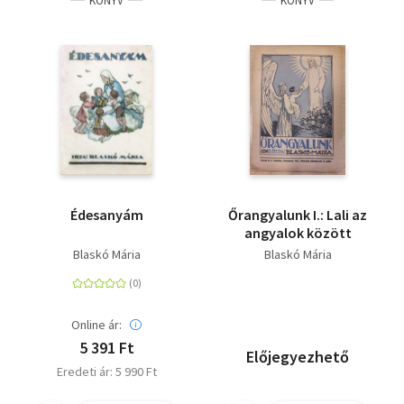
KÖNYV
KÖNYV
Édesanyám
Őrangyalunk I.: Lali az
angyalok között
Blaskó Mária
Blaskó Mária
Online ár:
5 391 Ft
Előjegyezhető
Eredeti ár: 5 990 Ft