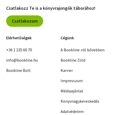
Csatlakozz Te is a könyvrajongók táborához!
Csatlakozom
Elérhetőségek
Cégünk
+36 1 235 60 70
A Bookline-ról bővebben
info@bookline.hu
Bookline Zöld
Bookline Bolt
Karrier
Impresszum
Médiaajánlat
Könyvnagykereskedés
Adatvédelem