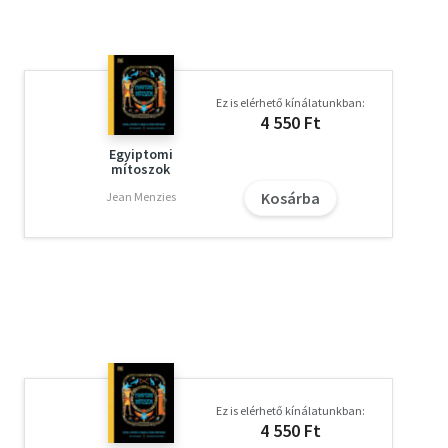
Ez is elérhető kínálatunkban:
4 550 Ft
Egyiptomi
mítoszok
Kosárba
Jean Menzies
Ez is elérhető kínálatunkban:
4 550 Ft