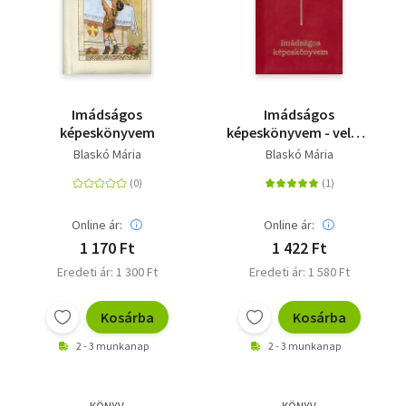
Imádságos
Imádságos
képeskönyvem
képeskönyvem - velúr /
bársony
Blaskó Mária
Blaskó Mária
Online ár:
Online ár:
1 170 Ft
1 422 Ft
Eredeti ár: 1 300 Ft
Eredeti ár: 1 580 Ft
Kosárba
Kosárba
2 - 3 munkanap
2 - 3 munkanap