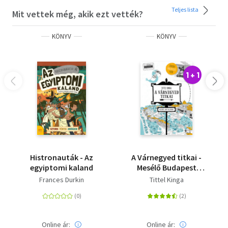
Teljes lista
Mit vettek még, akik ezt vették?
KÖNYV
KÖNYV
1 + 1
Histronauták - Az
A Várnegyed titkai -
egyiptomi kaland
Mesélő Budapest
zsebkönyvsorozat
Frances Durkin
Tittel Kinga
Online ár:
Online ár: