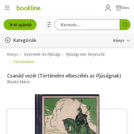
Üres
AI ajánló
Kategóriák
Könyv
Könyv
Gyermek- és ifjúsági
Ifjúsági ism. terjesztő
Életmód, egészség
Történelem
Erotika
Csanád vezér (Történelmi elbeszélés az ifjúságnak)
Gyermek- és ifjúsági
Blaskó Mária
Hobbi, szabadidő
Irodalom
Művészet
Szakkönyv