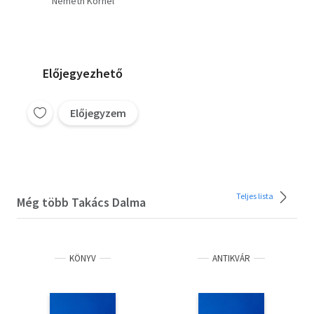
Németh Kornél
alternatívák
Előjegyezhető
Előjegyzem
Teljes lista
Még több Takács Dalma
KÖNYV
ANTIKVÁR