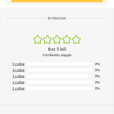
ÉRTÉKELÉSEK
0
az 5-ből
0 értékelés alapján
5 csillag
0%
4 csillag
0%
3 csillag
0%
2 csillag
0%
1 csillag
0%