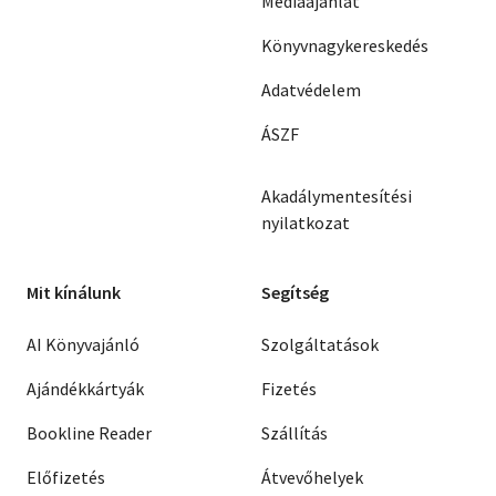
Médiaajánlat
Könyvnagykereskedés
Adatvédelem
ÁSZF
Akadálymentesítési
nyilatkozat
Mit kínálunk
Segítség
AI Könyvajánló
Szolgáltatások
Ajándékkártyák
Fizetés
Bookline Reader
Szállítás
Előfizetés
Átvevőhelyek