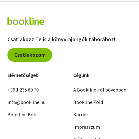
Csatlakozz Te is a könyvrajongók táborához!
Csatlakozom
Elérhetőségek
Cégünk
+36 1 235 60 70
A Bookline-ról bővebben
info@bookline.hu
Bookline Zöld
Bookline Bolt
Karrier
Impresszum