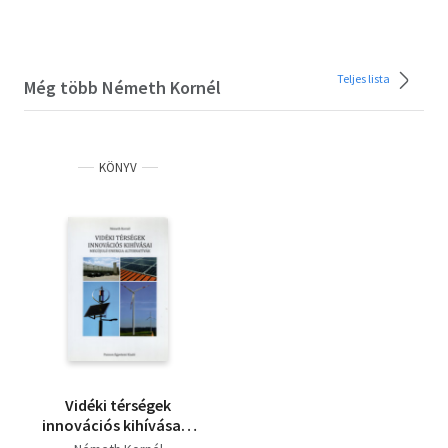
Teljes lista
Még több Németh Kornél
KÖNYV
Vidéki térségek
innovációs kihívásai -
Megújuló energia