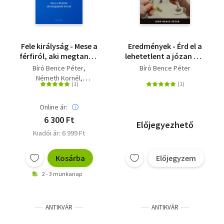
Fele királyság - Mese a
Eredmények - Érd el a
férfiról, aki megtanult
lehetetlent a józan ész
érezni
használatával
Bíró Bence Péter
Bíró Bence Péter
Németh Kornél
Takács Dalma
Online ár:
6 300 Ft
Előjegyezhető
Kiadói ár: 6 999 Ft
Kosárba
Előjegyzem
2 - 3 munkanap
ANTIKVÁR
ANTIKVÁR