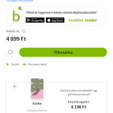
További részletek
Kiadói ár:
4 899 Ft
Kosárba
0 pont
Perceken belül
Tedd kosárba mindkettőt egy
gombnyomással!
A kettő együtt:
Körbe
8 198 Ft
Adorjáni Panna