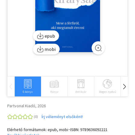
Szótár, nyelvkönyv
Tankönyv, segédkönyv
epub
Társadalomtudomány
mobi
Természettudomány
Történelem
Vallás
E-könyv
Könyv
Antikvár
Idegen nyelvű
Hangos
Partvonal Kiadó, 2026
Írj véleményt elsőként!
Elérhető formátumok: epub, mobi･ISBN:
9789636092221