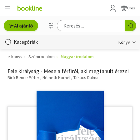
Üres
AI ajánló
Kategóriák
Könyv
e-könyv
Szépirodalom
Magyar irodalom
Életmód, egészség
Fele királyság - Mese a férfiról, aki megtanult érezni
Erotika
Bíró Bence Péter
Németh Kornél
Takács Dalma
Gyermek- és ifjúsági
Hobbi, szabadidő
Irodalom
Művészet
Szakkönyv