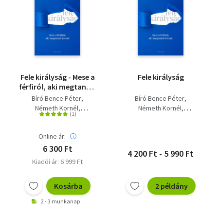
Fele királyság - Mese a
Fele királyság
férfiról, aki megtanult
érezni
Bíró Bence Péter
Bíró Bence Péter
Németh Kornél
Németh Kornél
Takács Dalma
Takács Dalma
Online ár:
6 300 Ft
4 200 Ft - 5 990 Ft
Kiadói ár: 6 999 Ft
Kosárba
2 példány
2 - 3 munkanap