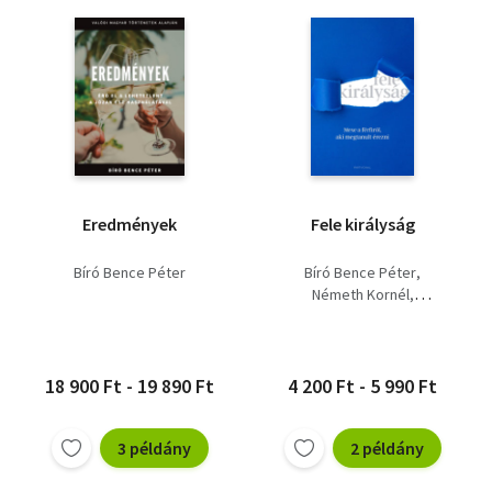
Eredmények
Fele királyság
Bíró Bence Péter
Bíró Bence Péter
Németh Kornél
Takács Dalma
18 900 Ft - 19 890 Ft
4 200 Ft - 5 990 Ft
3 példány
2 példány