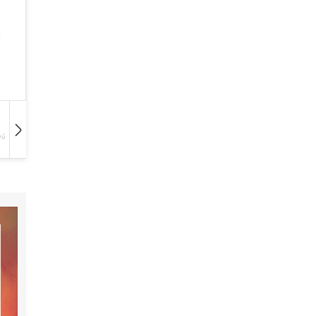
vű
Hangoskönyv
Film
Zene