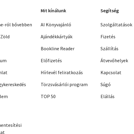
Mit kínálunk
Segítség
ne-ról bővebben
AI Könyvajánló
Szolgáltatások
 Zöld
Ajándékkártyák
Fizetés
Bookline Reader
Szállítás
zum
Előfizetés
Átvevőhelyek
nlat
Hírlevél feliratkozás
Kapcsolat
ykereskedés
Törzsvásárlói program
Súgó
elem
TOP 50
Elállás
entesítési
zat