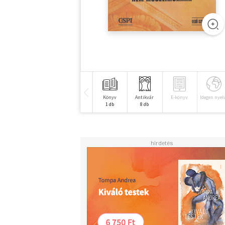
Könyv
Antikvár
E-könyv
Idegen nyel
1 db
8 db