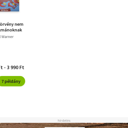
törvény nem
lmánoknak
ll Warner
t - 3 990 Ft
7 példány