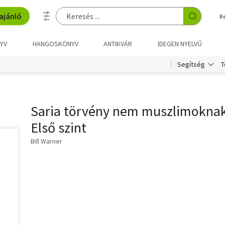
ajánló
R
YV
HANGOSKÖNYV
ANTIKVÁR
IDEGEN NYELVŰ
T
Segítség
Saria törvény nem muszlimoknak
Első szint
Bill Warner