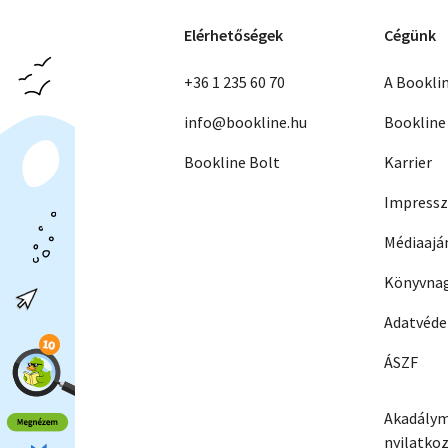
Elérhetőségek
Cégünk
+36 1 235 60 70
A Bookli
info@bookline.hu
Bookline
Bookline Bolt
Karrier
Impress
Médiaajá
Könyvnag
Adatvéd
ÁSZF
Akadálym
nyilatko