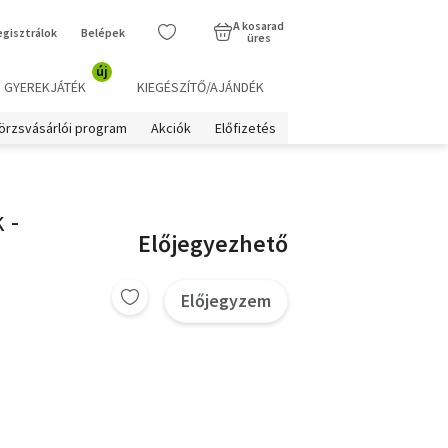
A kosarad
egisztrálok
Belépek
üres
új
GYEREKJÁTÉK
KIEGÉSZÍTŐ/AJÁNDÉK
örzsvásárlói program
Akciók
Előfizetés
 -
Előjegyezhető
Előjegyzem