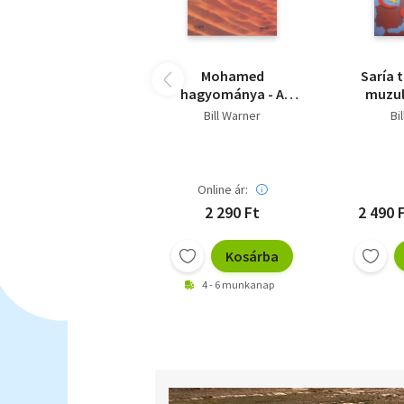
Mohamed
Saría 
hagyománya - A
muzu
hadísz
Bill Warner
Bi
Online ár:
2 290 Ft
2 490 F
Kosárba
4 - 6 munkanap