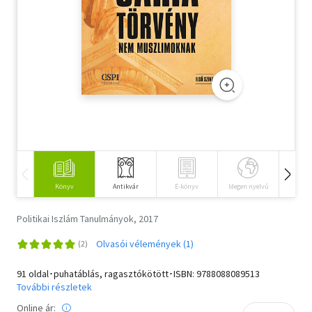
Szótár, nyelvkönyv
Tankönyv, segédkönyv
Társadalomtudomány
Természettudomány
Történelem
Vallás
Könyv
Antikvár
E-könyv
Idegen nyelvű
Hangos
Politikai Iszlám Tanulmányok, 2017
Olvasói vélemények (1)
91 oldal･puhatáblás, ragasztókötött･ISBN:
9788088089513
További részletek
Online ár: