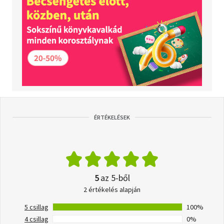
ÉRTÉKELÉSEK
5
az 5-ből
2 értékelés alapján
5 csillag
100%
4 csillag
0%