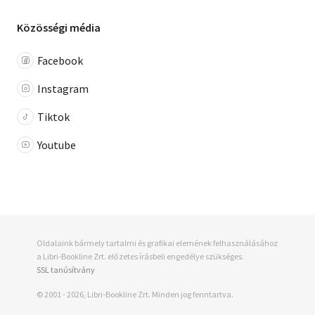
Közösségi média
Facebook
Instagram
Tiktok
Youtube
Oldalaink bármely tartalmi és grafikai elemének felhasználásához
a Libri-Bookline Zrt. előzetes írásbeli engedélye szükséges.
SSL tanúsítvány
© 2001 - 2026, Libri-Bookline Zrt. Minden jog fenntartva.