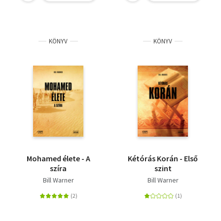
KÖNYV
KÖNYV
Mohamed élete - A
Kétórás Korán - Első
szíra
szint
Bill Warner
Bill Warner