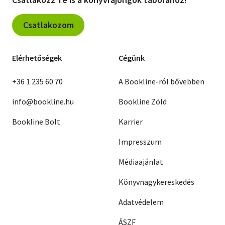
Csatlakozom
Elérhetőségek
Cégünk
+36 1 235 60 70
A Bookline-ról bővebben
info@bookline.hu
Bookline Zöld
Bookline Bolt
Karrier
Impresszum
Médiaajánlat
Könyvnagykereskedés
Adatvédelem
ÁSZF