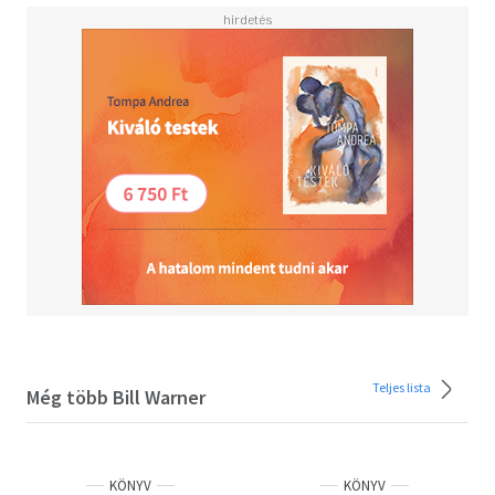
Engedélyezzük egyáltalán a saríát? Miért? Miért ne?
Hogyan tud bármely politikai vagy jogi szereplő
döntéseket hozni a saría törvényről anélkül, hogy ismerné
azt? Etikus ez? A fenti kérdésekre adott válaszok
megtalálhatók a Saría törvény nem muszlimoknak című
könyvben.
Olvasd el mások véleményét is!
Teljes lista
Még több Bill Warner
KÖNYV
KÖNYV