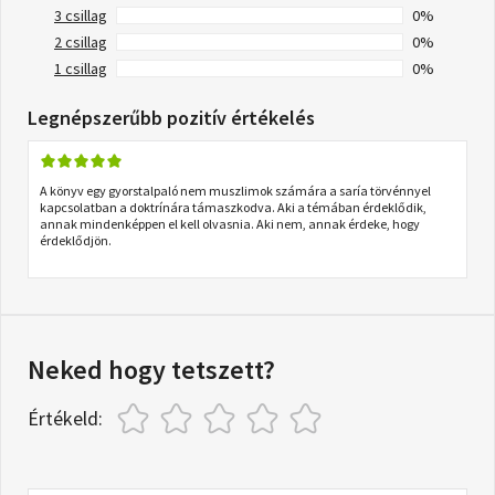
3 csillag
0%
2 csillag
0%
1 csillag
0%
Legnépszerűbb pozitív értékelés
A könyv egy gyorstalpaló nem muszlimok számára a saría törvénnyel
kapcsolatban a doktrínára támaszkodva. Aki a témában érdeklődik,
annak mindenképpen el kell olvasnia. Aki nem, annak érdeke, hogy
érdeklődjön.
Neked hogy tetszett?
Értékeld: