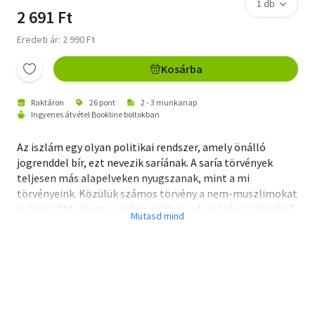
2 691 Ft
Eredeti ár: 2 990 Ft
Kosárba
Raktáron
26 pont
2 - 3 munkanap
Ingyenes átvétel Bookline boltokban
Az iszlám egy olyan politikai rendszer, amely önálló
jogrenddel bír, ezt nevezik saríának. A saría törvények
teljesen más alapelveken nyugszanak, mint a mi
törvényeink. Közülük számos törvény a nem-muszlimokat
is érinti. Mit jelent a saría jog államunk polgárai számára?
Hogyan fog ez érinteni minket? Milyen hosszú távú
következményekre számíthatunk, ha megengedjük a
muszlimoknak, hogy a saría jog szerint éljenek az
államunk törvényei helyett? Minden egyes követelés,
melyet a muszlimok támasztanak, azon az elgondoláson
alapszik, hogy bevezessék nálunk a saría jogot.