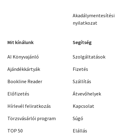
Akadálymentesítési
nyilatkozat
Mit kínálunk
Segítség
AI Könyvajánló
Szolgáltatások
Ajándékkártyák
Fizetés
Bookline Reader
Szállítás
Előfizetés
Átvevőhelyek
Hírlevél feliratkozás
Kapcsolat
Törzsvásárlói program
Súgó
TOP 50
Elállás