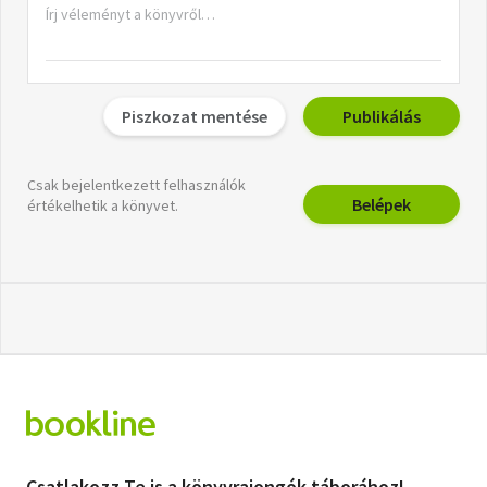
Piszkozat mentése
Publikálás
Csak bejelentkezett felhasználók
Belépek
értékelhetik a könyvet.
Csatlakozz Te is a könyvrajongók táborához!