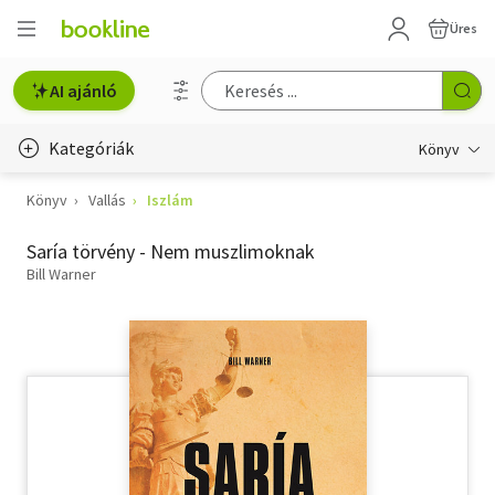
Üres
AI ajánló
Kategóriák
Könyv
Könyv
Vallás
Iszlám
Életmód, egészség
Saría törvény - Nem muszlimoknak
Erotika
Bill Warner
Gyermek- és ifjúsági
Hobbi, szabadidő
Irodalom
Művészet
Szakkönyv