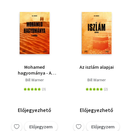
Mohamed
Az iszlám alapjai
hagyománya - A
hadísz
Bill Warner
Bill Warner
Előjegyezhető
Előjegyezhető
Előjegyzem
Előjegyzem