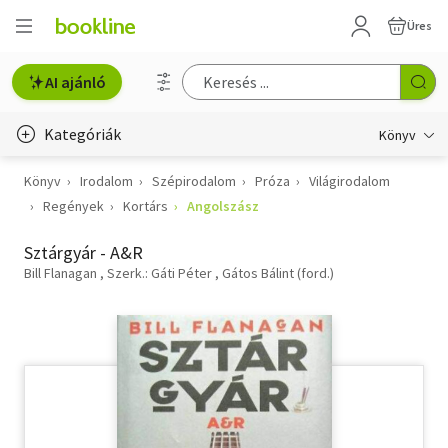
Üres
AI ajánló
Kategóriák
Könyv
Könyv
Irodalom
Szépirodalom
Próza
Világirodalom
Életmód, egészség
Regények
Kortárs
Angolszász
Erotika
Sztárgyár - A&R
Gyermek- és ifjúsági
Bill Flanagan
Szerk.: Gáti Péter
Gátos Bálint (ford.)
Hobbi, szabadidő
Irodalom
Művészet
Szakkönyv