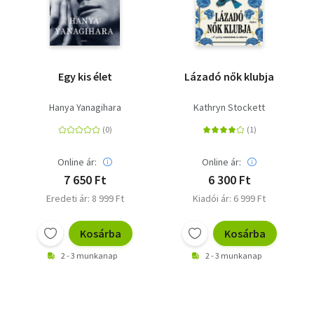
jóstehetségére és J. B.-re, a vietnami veteránra, akiből
mára üzletember lett, valamint kettejük hosszú - és úgy
tűnik - megbonthatatlan barátságára. A barátság
azonban megszakad. A rivalizálás tönkreteszi a két férfi
kapcsolatát. Booth minden hatalmat a maga kezébe akar
Egy kis élet
Lázadó nők klubja
kaparintani, és mint általában, amit akar, azt meg is
szerzi. Ennek az ára azonban, szintén mint általában,
Hanya Yanagihara
Kathryn Stockett
magasabb, mint gondolta volna.
Online ár:
Online ár:
7 650 Ft
6 300 Ft
Eredeti ár: 8 999 Ft
Kiadói ár: 6 999 Ft
Kosárba
Kosárba
2 - 3 munkanap
2 - 3 munkanap