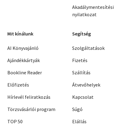
Akadálymentesítési
nyilatkozat
Mit kínálunk
Segítség
AI Könyvajánló
Szolgáltatások
Ajándékkártyák
Fizetés
Bookline Reader
Szállítás
Előfizetés
Átvevőhelyek
Hírlevél feliratkozás
Kapcsolat
Törzsvásárlói program
Súgó
TOP 50
Elállás