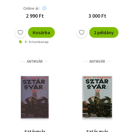
Online ár:
2 990 Ft
3 000 Ft
Kosárba
2 példány
4 - 6 munkanap
ANTIKVÁR
ANTIKVÁR
Sztárgyár
Sztár gyár