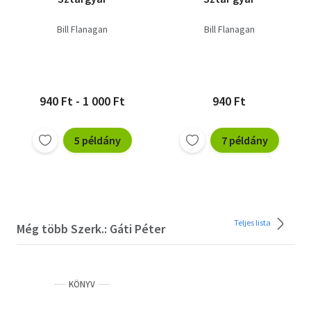
Bill Flanagan
Bill Flanagan
940 Ft - 1 000 Ft
940 Ft
5 példány
7 példány
Teljes lista
Még több Szerk.: Gáti Péter
KÖNYV