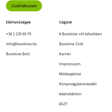
Csatlakozom
Elérhetőségek
Cégünk
+36 1 235 60 70
A Bookline-ról bővebben
info@bookline.hu
Bookline Zöld
Bookline Bolt
Karrier
Impresszum
Médiaajánlat
Könyvnagykereskedés
Adatvédelem
ÁSZF