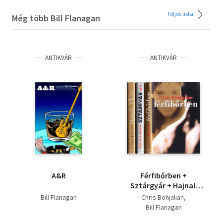
Teljes lista
Még több Bill Flanagan
ANTIKVÁR
ANTIKVÁR
A&R
Férfibőrben +
Sztárgyár + Hajnali
alkony
Bill Flanagan
Chris Bohjalian
Bill Flanagan