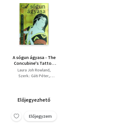
A sógun ágyasa - The
Concubine's Tattoo
(Kollárik Péter
Laura Joh Rowland
fordítása)
Szerk.: Gáti Péter
Ford.: Kollárik Péter
Előjegyezhető
Előjegyzem