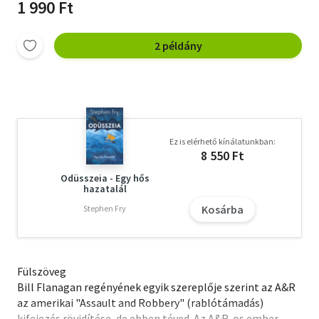
1 990 Ft
2 példány
Ez is elérhető kínálatunkban:
8 550 Ft
Odüsszeia - Egy hős
hazatalál
Kosárba
Stephen Fry
Fülszöveg
Bill Flanagan regényének egyik szereplője szerint az A&R
az amerikai "Assault and Robbery" (rablótámadás)
kifejezés rövidítése, de ebben téved. Az A&R-os ember