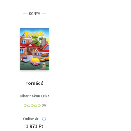
KÖNYV
Tornádó
Biharinékun Erika
Online ár:
1 971 Ft