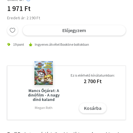
1 971 Ft
Eredeti ár: 2 190 Ft
Előjegyzem
19 pont
Ingyenes átvétel Bookline boltokban
Ez is elérhető kínálatunkban:
2 700 Ft
Mancs Őrjárat: A
dinófilm - A nagy
dínó kaland
Kosárba
Megan Roth