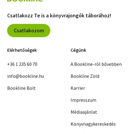
Csatlakozz Te is a könyvrajongók táborához!
Csatlakozom
Elérhetőségek
Cégünk
+36 1 235 60 70
A Bookline-ról bővebben
info@bookline.hu
Bookline Zöld
Bookline Bolt
Karrier
Impresszum
Médiaajánlat
Könyvnagykereskedés