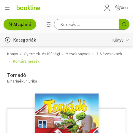
Üres
AI ajánló
Kategóriák
Könyv
Könyv
Gyermek- és ifjúsági
Mesekönyvek
3-6 éveseknek
Életmód, egészség
Kortárs mesék
Erotika
Tornádó
Gyermek- és ifjúsági
Biharinékun Erika
Hobbi, szabadidő
Irodalom
Művészet
Szakkönyv