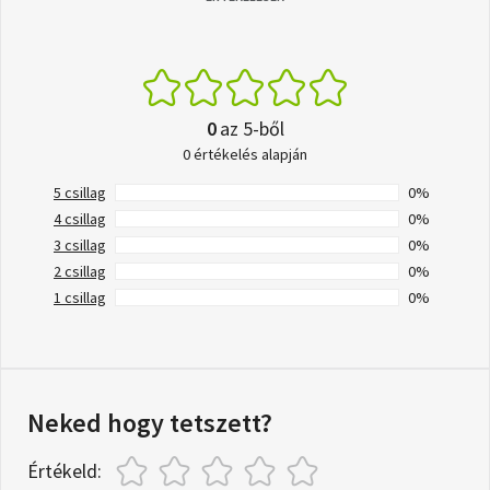
0
az 5-ből
0 értékelés alapján
5 csillag
0%
4 csillag
0%
3 csillag
0%
2 csillag
0%
1 csillag
0%
Neked hogy tetszett?
Értékeld: