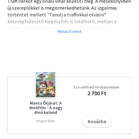
Traff Parkot egy óriási vihar közelíti meg. A mesekönyvben
új szereplőkkel is megismerkedhetünk. Az izgalmas
történtet mellett "Tanulj a traffokkal olvasni”
készségfejlesztő kiegészítés is található, mellyel a
gyermekek könnyen megismerkedhetnek a betűk
világával.
Ez is elérhető kínálatunkban:
2 700 Ft
Mancs Őrjárat: A
dinófilm - A nagy
dínó kaland
Kosárba
Megan Roth