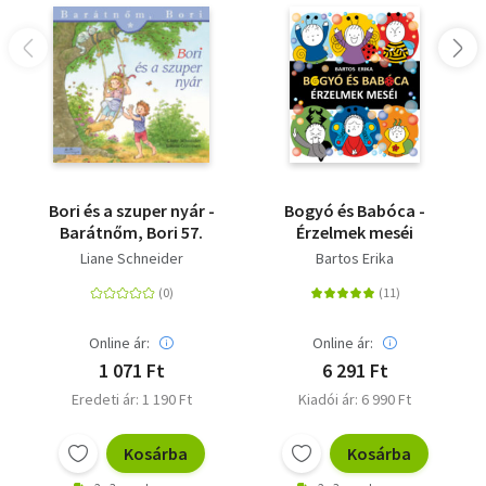
Bori és a szuper nyár -
Bogyó és Babóca -
Barátnőm, Bori 57.
Érzelmek meséi
Liane Schneider
Bartos Erika
Online ár:
Online ár:
1 071 Ft
6 291 Ft
Eredeti ár: 1 190 Ft
Kiadói ár: 6 990 Ft
Kosárba
Kosárba