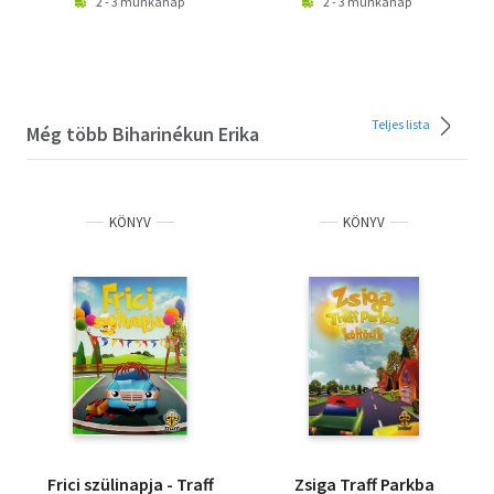
2 - 3 munkanap
2 - 3 munkanap
Teljes lista
Még több Biharinékun Erika
KÖNYV
KÖNYV
Frici szülinapja - Traff
Zsiga Traff Parkba