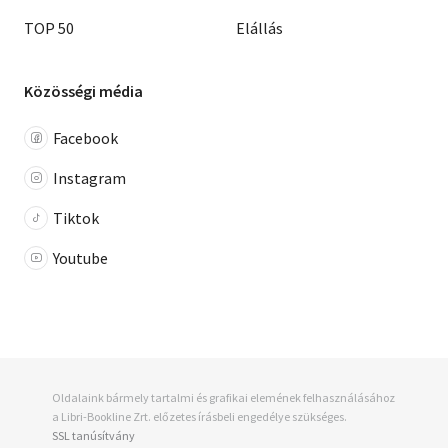
TOP 50
Elállás
Közösségi média
Facebook
Instagram
Tiktok
Youtube
Oldalaink bármely tartalmi és grafikai elemének felhasználásához
a Libri-Bookline Zrt. előzetes írásbeli engedélye szükséges.
SSL tanúsítvány