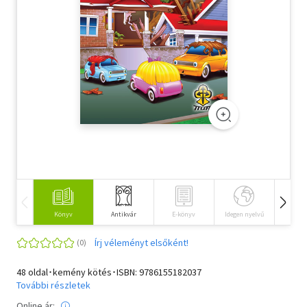
Szótár, nyelvkönyv
Tankönyv, segédkönyv
Társadalomtudomány
Természettudomány
Történelem
Vallás
Könyv
Antikvár
E-könyv
Idegen nyelvű
Hangos
Írj véleményt elsőként!
48 oldal･kemény kötés･ISBN:
9786155182037
További részletek
Online ár: