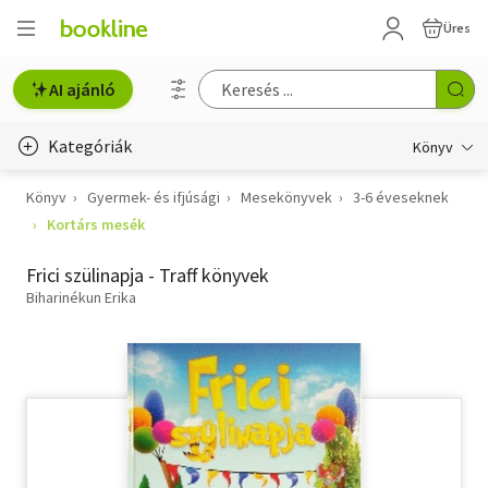
Üres
AI ajánló
Kategóriák
Könyv
Könyv
Gyermek- és ifjúsági
Mesekönyvek
3-6 éveseknek
Életmód, egészség
Kortárs mesék
Erotika
Frici szülinapja - Traff könyvek
Gyermek- és ifjúsági
Biharinékun Erika
Hobbi, szabadidő
Irodalom
Művészet
Szakkönyv