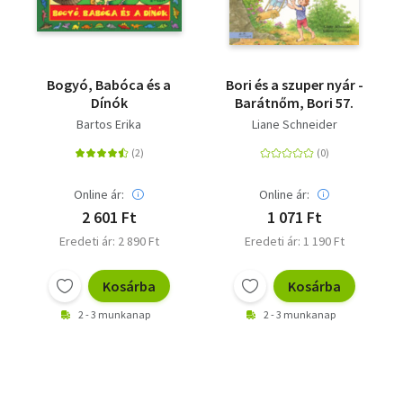
Bogyó, Babóca és a
Bori és a szuper nyár -
Dínók
Barátnőm, Bori 57.
Bartos Erika
Liane Schneider
Online ár:
Online ár:
2 601 Ft
1 071 Ft
Eredeti ár: 2 890 Ft
Eredeti ár: 1 190 Ft
Kosárba
Kosárba
2 - 3 munkanap
2 - 3 munkanap