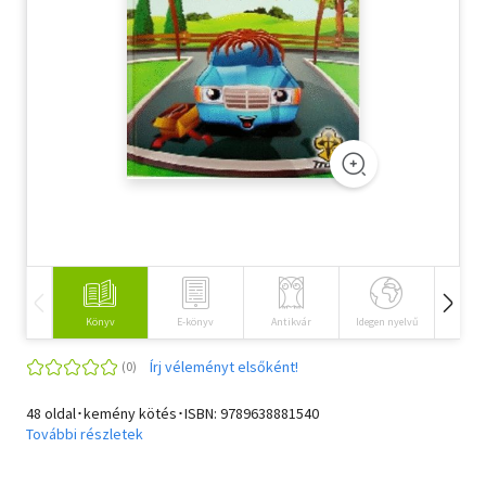
Szótár, nyelvkönyv
Tankönyv, segédkönyv
Társadalomtudomány
Természettudomány
Történelem
Vallás
Könyv
E-könyv
Antikvár
Idegen nyelvű
Hangos
Írj véleményt elsőként!
48 oldal･kemény kötés･ISBN:
9789638881540
További részletek