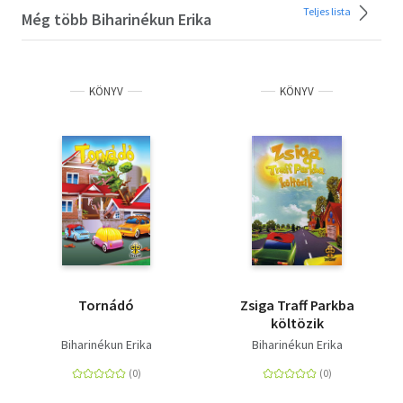
Teljes lista
Még több Biharinékun Erika
KÖNYV
KÖNYV
Tornádó
Zsiga Traff Parkba
költözik
Biharinékun Erika
Biharinékun Erika