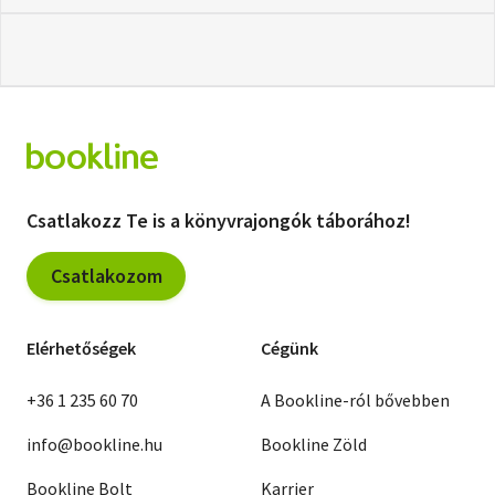
Csatlakozz Te is a könyvrajongók táborához!
Csatlakozom
Elérhetőségek
Cégünk
+36 1 235 60 70
A Bookline-ról bővebben
info@bookline.hu
Bookline Zöld
Bookline Bolt
Karrier