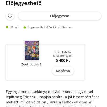
Előjegyezhető
Előjegyzem
19 pont
Ingyenes átvétel Bookline boltokban
Ez is elérhető
kínálatunkban:
5 400 Ft
Zootropolis 2.
Kosárba
Egy izgalmas mesekönyv, melyből kiderül, hogy mivel
lepik meg Fricit szülinapján barátai. A jól ismert történet
mellett, minden oldalon „Tanulj a Traffokkal olvasni”