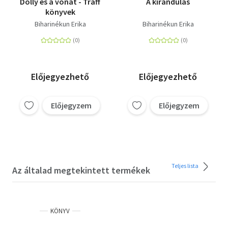
Dolly és a vonat - Traff
A kirándulás
könyvek
Biharinékun Erika
Biharinékun Erika
Előjegyezhető
Előjegyezhető
Előjegyzem
Előjegyzem
Teljes lista
Az általad megtekintett termékek
KÖNYV