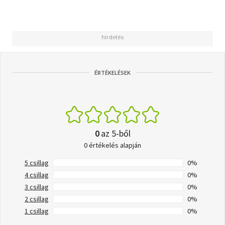
ÉRTÉKELÉSEK
0
az 5-ből
0 értékelés alapján
5 csillag
0%
4 csillag
0%
3 csillag
0%
2 csillag
0%
1 csillag
0%