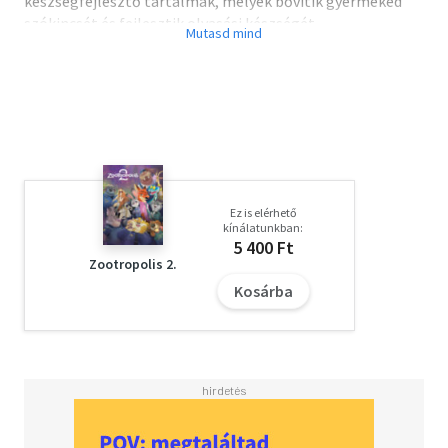
készségfejlesztő tartalmak, melyek bővítik gyermeked
szókincsét és fejlesztik olvasási készségét.
Ez is elérhető
kínálatunkban:
5 400 Ft
Zootropolis 2.
Kosárba