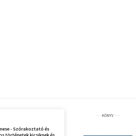
KÖNYV
tmese - Szórakoztató és
s történetek kicsiknek és