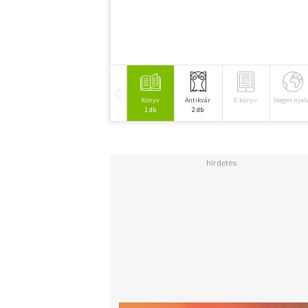
Könyv
Antikvár
E-könyv
Idegen nyel
1 db
2 db