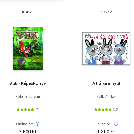
KÖNYV
KÖNYV
Vuk - Képeskönyv
A három nyúl
Fekete István
Zelk Zoltán
Online ár:
Online ár:
3 600 Ft
1 800 Ft