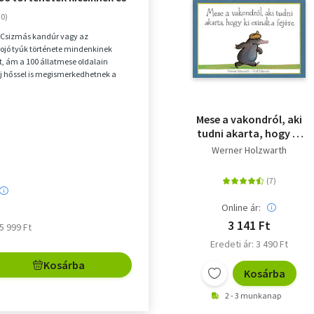
ak
, Csizmás kandúr vagy az
tojó tyúk története mindenkinek
t, ám a 100 állatmese oldalain
j hőssel is megismerkedhetnek a
célossal, a vitéz...
Mese a vakondról, aki
tudni akarta, hogy ki
csinált a fejére
Werner Holzwarth
Online ár:
3 141 Ft
 5 999 Ft
Eredeti ár: 3 490 Ft
Kosárba
Kosárba
2 - 3 munkanap