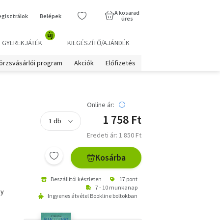
A kosarad
egisztrálok
Belépek
üres
új
GYEREKJÁTÉK
KIEGÉSZÍTŐ/AJÁNDÉK
örzsvásárlói program
Akciók
Előfizetés
Online ár:
1 758 Ft
Eredeti ár: 1 850 Ft
Kosárba
Beszállítói készleten
17 pont
7 - 10 munkanap
gy
Ingyenes átvétel Bookline boltokban