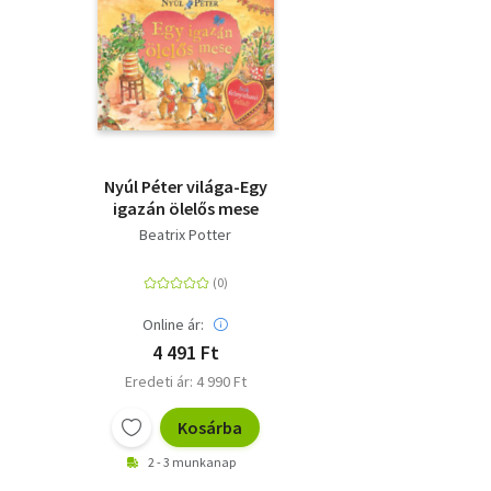
Nyúl Péter világa-Egy
igazán ölelős mese
Beatrix Potter
Online ár:
4 491 Ft
Eredeti ár: 4 990 Ft
Kosárba
2 - 3 munkanap