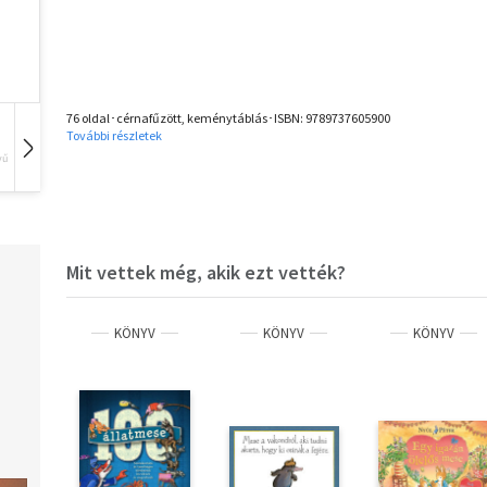
76 oldal･cérnafűzött, keménytáblás･ISBN:
9789737605900
További részletek
vű
Hangoskönyv
Film
Zene
Mit vettek még, akik ezt vették?
KÖNYV
KÖNYV
KÖNYV