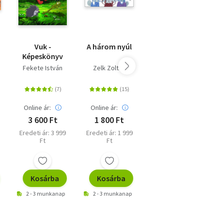
Vuk -
A három nyúl
Beszélgetőkönyv
Képeskönyv
Fekete István
Zelk Zoltán
Füzesi Zsuzsa
Online ár:
Online ár:
Online ár:
3 600 Ft
1 800 Ft
4 041 Ft
Eredeti ár: 3 999
Eredeti ár: 1 999
Eredeti ár: 4 490
Ft
Ft
Ft
Kosárba
Kosárba
Kosárba
2 - 3 munkanap
2 - 3 munkanap
2 - 3 munkanap