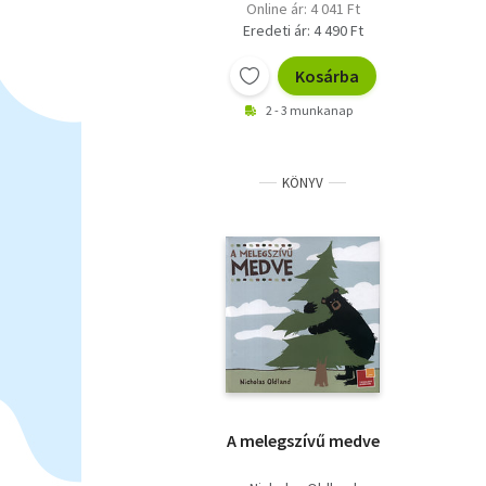
Online ár: 4 041 Ft
Eredeti ár: 4 490 Ft
Kosárba
2 - 3 munkanap
KÖNYV
A melegszívű medve