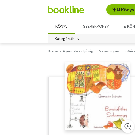
AI Könyv
KÖNYV
GYEREKKÖNYV
E-KÖN
Kategóriák
Könyv
Gyermek- és ifjúsági
Mesekönyvek
3-6 év