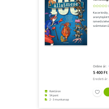
nagyokn
Kacor király
aranytojást 
ismerős lehe
számtalan ú
gyerekek: Pán
Online ár:
5 400 Ft
Eredeti ár:
Raktáron
54 pont
2 - 3 munkanap