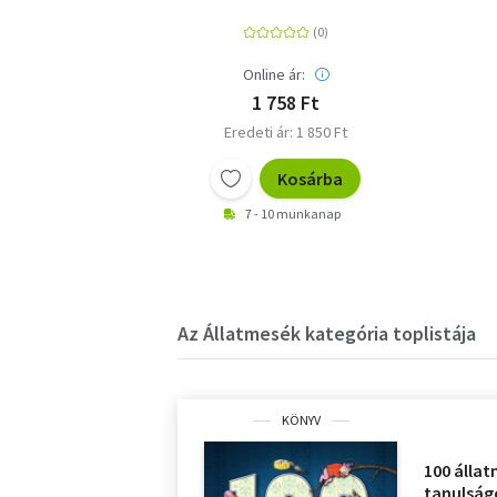
Online ár:
1 758 Ft
Eredeti ár: 1 850 Ft
Kosárba
7 - 10 munkanap
Az Állatmesék kategória toplistája
KÖNYV
100 álla
tanulságo