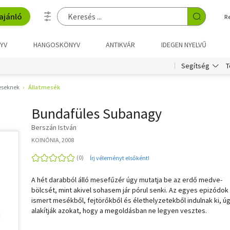
ajánló
R
YV
HANGOSKÖNYV
ANTIKVÁR
IDEGEN NYELVŰ
T
Segítség
eseknek
Állatmesék
Bundafüles Subanagy
Berszán István
KOINÓNIA, 2008
Írj véleményt elsőként!
A hét darabból álló mesefűzér úgy mutatja be az erdő medve-
bölcsét, mint akivel sohasem jár pórul senki. Az egyes epizódok
ismert mesékből, fejtörőkből és élethelyzetekből indulnak ki, ú
alakítják azokat, hogy a megoldásban ne legyen vesztes.