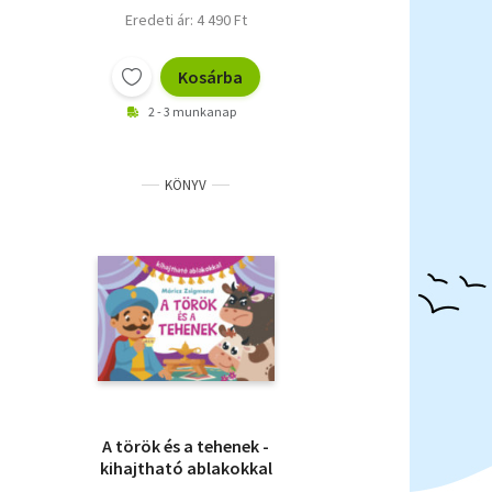
Eredeti ár: 4 490 Ft
Kosárba
2 - 3 munkanap
KÖNYV
A török és a tehenek -
kihajtható ablakokkal