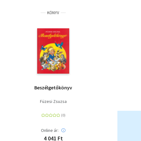
KÖNYV
Beszélgetőkönyv
Füzesi Zsuzsa
Online ár:
4 041 Ft