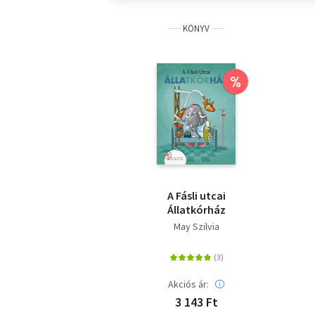
KÖNYV
%
A Fásli utcai
Állatkórház
May Szilvia
Akciós ár:
3 143 Ft