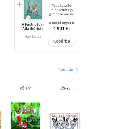
Tedd kosárba
mindkettőt egy
gombnyomással!
A kettő együtt:
A Fásli utcai
4 901 Ft
Állatkórház
May Szilvia
Kosárba
Teljes lista
KÖNYV
KÖNYV
KÖNYV