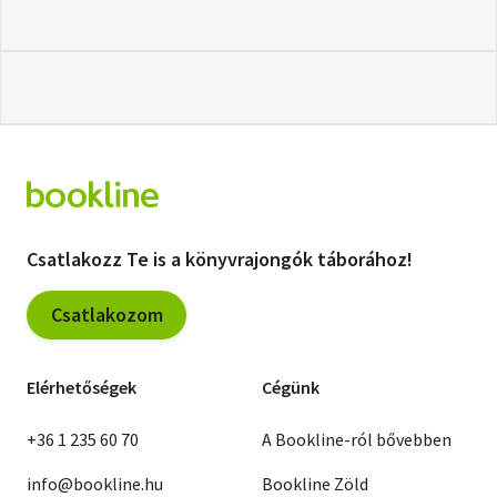
Csatlakozz Te is a könyvrajongók táborához!
Csatlakozom
Elérhetőségek
Cégünk
+36 1 235 60 70
A Bookline-ról bővebben
info@bookline.hu
Bookline Zöld