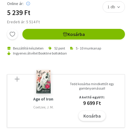
Online ár:
5 239 Ft
Eredeti ár: 5 514 Ft
Kosárba
Beszállítói készleten
52 pont
5 - 10 munkanap
Ingyenes átvétel Bookline boltokban
Tedd kosárba mindkettőt egy
gombnyomással!
A kettő együtt:
Age of Iron
9 699 Ft
Coetzee, J. M.
Kosárba