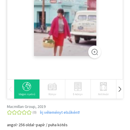
Szótár, nyelvkönyv
Tankönyv, segédkönyv
Társadalomtudomány
Természettudomány
Történelem
Vallás
Idegen nyelvű
Könyv
E-könyv
Antikvár
Hangos
Macmillan Group, 2019
Írj véleményt elsőként!
angol･256 oldal･papír / puha kötés