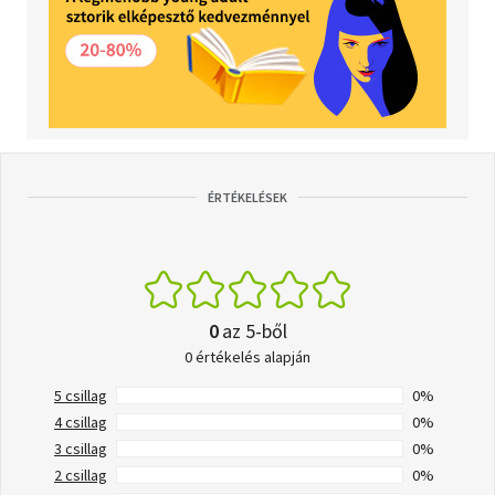
ÉRTÉKELÉSEK
0
az 5-ből
0 értékelés alapján
5 csillag
0%
4 csillag
0%
3 csillag
0%
2 csillag
0%