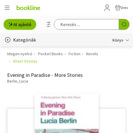
Üres
AI ajánló
Kategóriák
Könyv
Idegen nyelvű
Pocket Books
Fiction
Novels
Életmód, egészség
Short Stories
Erotika
Evening in Paradise - More Stories
Gyermek- és ifjúsági
Berlin, Lucia
Hobbi, szabadidő
Irodalom
Művészet
Szakkönyv