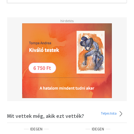
selection from Lucia Berlin's remaining stories - a jewel-
box follow-up for her hungry fans.
Teljes lista
Mit vettek még, akik ezt vették?
IDEGEN
IDEGEN