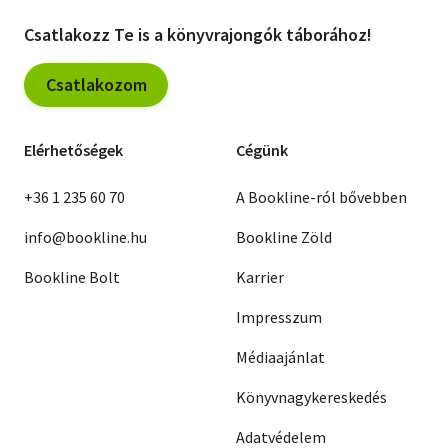
Csatlakozz Te is a könyvrajongók táborához!
Csatlakozom
Elérhetőségek
Cégünk
+36 1 235 60 70
A Bookline-ról bővebben
info@bookline.hu
Bookline Zöld
Bookline Bolt
Karrier
Impresszum
Médiaajánlat
Könyvnagykereskedés
Adatvédelem