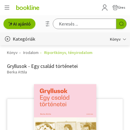
Üres
AI ajánló
Kategóriák
Könyv
Könyv
Irodalom
Riportkönyv, tényirodalom
Életmód, egészség
Gryllusok - Egy család történetei
Erotika
Berka Attila
Gyermek- és ifjúsági
Hobbi, szabadidő
Irodalom
Művészet
Szakkönyv