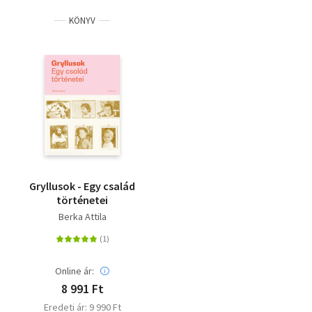
KÖNYV
Gryllusok - Egy család
történetei
Berka Attila
Online ár:
8 991 Ft
Eredeti ár: 9 990 Ft