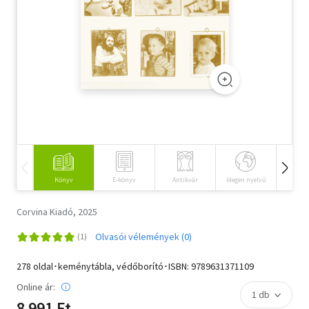
Szótár, nyelvkönyv
Tankönyv, segédkönyv
Társadalomtudomány
Természettudomány
Történelem
Vallás
Könyv
E-könyv
Antikvár
Idegen nyelvű
Hangos
Corvina Kiadó, 2025
Olvasói vélemények (0)
278 oldal･keménytábla, védőborító･ISBN:
9789631371109
Online ár:
8 991 Ft