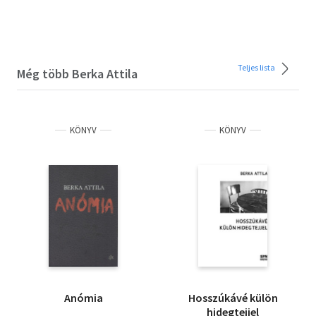
Teljes lista
Még több Berka Attila
KÖNYV
KÖNYV
Anómia
Hosszúkávé külön
hidegtejjel