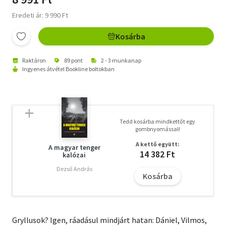
Eredeti ár: 9 990 Ft
Kosárba
Raktáron
89 pont
2 - 3 munkanap
Ingyenes átvétel Bookline boltokban
Tedd kosárba mindkettőt egy
gombnyomással!
A kettő együtt:
A magyar tenger
14 382 Ft
kalózai
Dezső András
Kosárba
Gryllusok? Igen, ráadásul mindjárt hatan: Dániel, Vilmos,