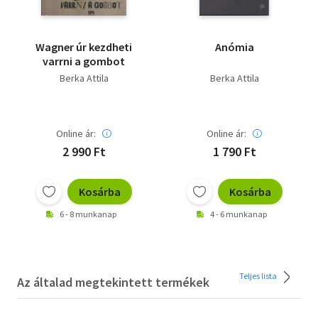
Wagner úr kezdheti
Anómia
varrni a gombot
Berka Attila
Berka Attila
Online ár:
Online ár:
2 990 Ft
1 790 Ft
Kosárba
Kosárba
6 - 8 munkanap
4 - 6 munkanap
Teljes lista
Az általad megtekintett termékek