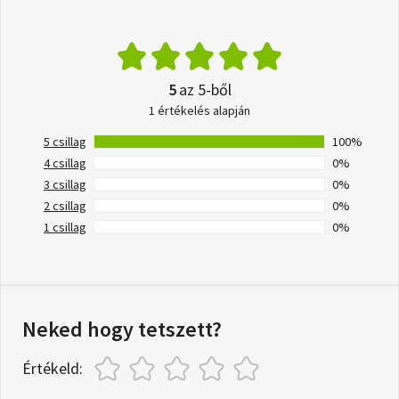
5
az 5-ből
1 értékelés alapján
5 csillag
100%
4 csillag
0%
3 csillag
0%
2 csillag
0%
1 csillag
0%
Neked hogy tetszett?
Értékeld: