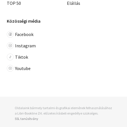
TOP 50
Elállás
Közösségi média
Facebook
Instagram
Tiktok
Youtube
Oldalaink bármely tartalmi és grafikai elemének felhasználásához
a Libri-Bookline Zrt. előzetes írásbeli engedélye szükséges.
SSL tanúsítvány