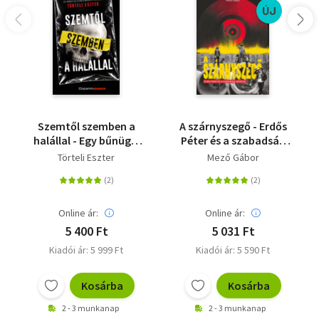
ÚJ
Szemtől szemben a
A szárnyszegő - Erdős
halállal - Egy bűnügyi
Péter és a szabadság
helyszínelő megrázó
vándorai
Törteli Eszter
Mező Gábor
történetei
Online ár:
Online ár:
5 400 Ft
5 031 Ft
Kiadói ár: 5 999 Ft
Kiadói ár: 5 590 Ft
Kosárba
Kosárba
2 - 3 munkanap
2 - 3 munkanap